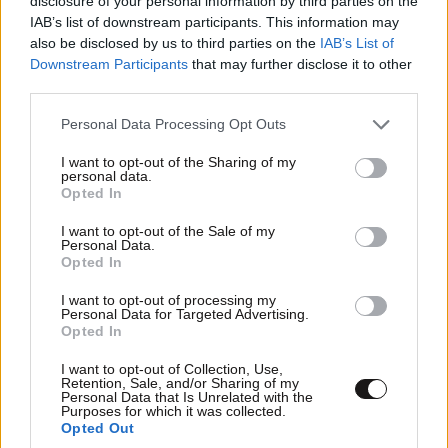
disclosure of your personal information by third parties on the
IAB’s list of downstream participants. This information may
ΠΟΕΔΗΝ: «Βόμβα» για το ΕΣΥ οι 527 κενές
also be disclosed by us to third parties on the
IAB’s List of
θέσεις στις σχολές Νοσηλευτικής – Το 34%
Downstream Participants
that may further disclose it to other
των διαθέσιμων δεν καλύφθηκε
third parties.
Please note that this website/app uses one or more Google
Personal Data Processing Opt Outs
services and may gather and store information including but
not limited to your visit or usage behaviour. You may click to
I want to opt-out of the Sharing of my
personal data.
grant or deny consent to Google and its third-party tags to
Opted In
use your data for below specified purposes in below Google
consent section.
I want to opt-out of the Sale of my
Personal Data.
Opted In
I want to opt-out of processing my
Personal Data for Targeted Advertising.
Opted In
I want to opt-out of Collection, Use,
Retention, Sale, and/or Sharing of my
Personal Data that Is Unrelated with the
Purposes for which it was collected.
Χωρίς ενεργό μέτωπο η φωτιά που ξέσπασε σε
Opted Out
χαμηλή βλάστηση στη Σίνδο Θεσσαλονίκης