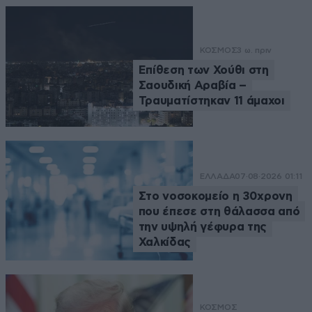
ΚΟΣΜΟΣ
3 ω. πριν
Επίθεση των Χούθι στη
Σαουδική Αραβία –
Τραυματίστηκαν 11 άμαχοι
ΕΛΛΑΔΑ
07·08·2026 01:11
Στο νοσοκομείο η 30χρονη
που έπεσε στη θάλασσα από
την υψηλή γέφυρα της
Χαλκίδας
ΚΟΣΜΟΣ