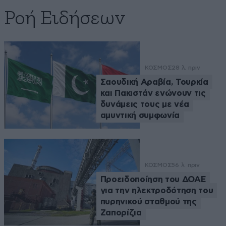
Ροή Ειδήσεων
ΚΟΣΜΟΣ
28 λ. πριν
Σαουδική Αραβία, Τουρκία
και Πακιστάν ενώνουν τις
δυνάμεις τους με νέα
αμυντική συμφωνία
ΚΟΣΜΟΣ
56 λ. πριν
Προειδοποίηση του ΔΟΑΕ
για την ηλεκτροδότηση του
πυρηνικού σταθμού της
Ζαπορίζια