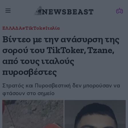
ΕΛΛΑΔΑ
#TikTok
#Ιταλία
Βίντεο με την ανάσυρση της
σορού του TikToker, Tzane,
από τους ιταλούς
πυροσβέστες
Στρατός και Πυροσβεστική δεν μπορούσαν να
φτάσουν στο σημείο