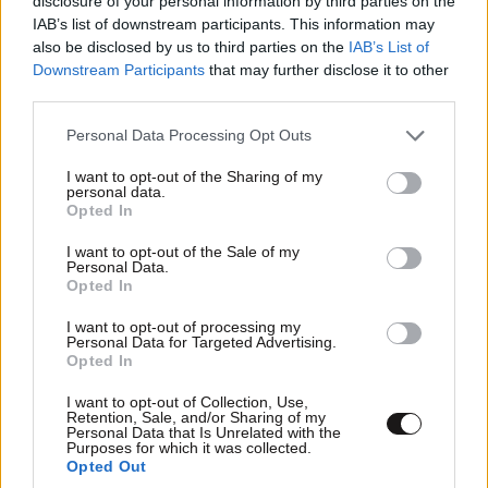
disclosure of your personal information by third parties on the
IAB’s list of downstream participants. This information may
also be disclosed by us to third parties on the
IAB’s List of
Xαρακτήρες: 0/1000
Downstream Participants
that may further disclose it to other
Διαβάστε και ακολουθήστε τους κανόνες σχολιασμού
third parties.
Please note that this website/app uses one or more Google
Personal Data Processing Opt Outs
ΠΡΟΣΘΗΚΗ
services and may gather and store information including but
not limited to your visit or usage behaviour. You may click to
I want to opt-out of the Sharing of my
personal data.
grant or deny consent to Google and its third-party tags to
Opted In
use your data for below specified purposes in below Google
consent section.
+++
14·03·2024 20:27
I want to opt-out of the Sale of my
Personal Data.
Opted In
Το τελευταίο του +ικ+οκ
I want to opt-out of processing my
Personal Data for Targeted Advertising.
Απαντήστε
0
0
Opted In
I want to opt-out of Collection, Use,
Retention, Sale, and/or Sharing of my
Personal Data that Is Unrelated with the
Purposes for which it was collected.
Opted Out