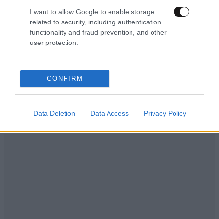
I want to allow Google to enable storage
related to security, including authentication
functionality and fraud prevention, and other
user protection.
CONFIRM
LIFESTYLE
06·08·2026 18:51
Χρίστος Κούγιας – Η αυστηρή ανακοίνωση για
την προσωπική του ζωή: «Δεν αποτελεί
Data Deletion
Data Access
Privacy Policy
αντικείμενο δημόσιας συζήτησης»