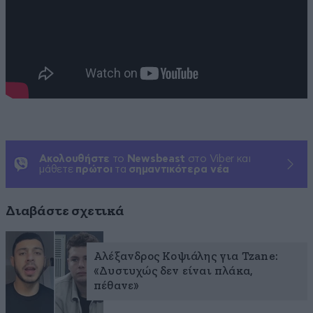
Ακολουθήστε
το
Newsbeast
στο Viber και
μάθετε
πρώτοι
τα
σημαντικότερα νέα
Διαβάστε σχετικά
Αλέξανδρος Κοψιάλης για Tzane:
«Δυστυχώς δεν είναι πλάκα,
πέθανε»