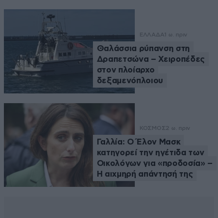
ΕΛΛΑΔΑ
1 ω. πριν
Θαλάσσια ρύπανση στη
Δραπετσώνα – Χειροπέδες
στον πλοίαρχο
δεξαμενόπλοιου
ΚΟΣΜΟΣ
2 ω. πριν
Γαλλία: Ο Έλον Μασκ
κατηγορεί την ηγέτιδα των
Οικολόγων για «προδοσία» –
Η αιχμηρή απάντησή της