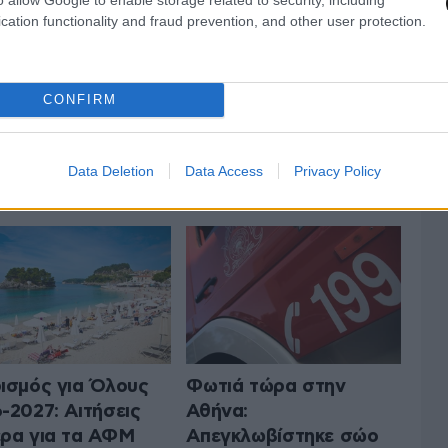
cation functionality and fraud prevention, and other user protection.
CONFIRM
 ΤΗΝ ΕΛΛΑΔΑ
ΟΛΑ ΤΑ ΑΡΘΡΑ
Data Deletion
Data Access
Privacy Policy
ισμός για Όλους
Φωτιά τώρα στην
-2027: Αιτήσεις
Αθήνα:
ρα για τα ΑΦΜ
Απεγκλωβίστηκε σώο