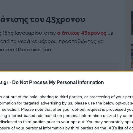
φάνισης του 45χρονου
 15ης Ιανουαρίου, όταν
ο άτυχος 45χρονος
με
από τα νερά χειμάρρου, προσπαθώντας να
δο του Πλουτοχωρίου.
.gr -
Do Not Process My Personal Information
to opt-out of the sale, sharing to third parties, or processing of your per
formation for targeted advertising by us, please use the below opt-out s
r selection. Please note that after your opt-out request is processed y
eing interest-based ads based on personal information utilized by us or
disclosed to third parties prior to your opt-out. You may separately opt-
losure of your personal information by third parties on the IAB’s list of