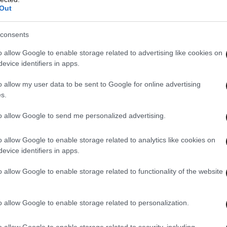
τοστό. Κι αν στο ξεκίνημα της 2ης ημέρας
Out
οχήματος του ζευγαριού όσο και της
σορού της
consents
βρισκόταν και αυτή του 45χρονου, οι υποθέσεις
ρες περνούσαν δραματικά, οι οικογένειες του
o allow Google to enable storage related to advertising like cookies on
evice identifiers in apps.
ς στον πόνο και τη θλίψη.
o allow my user data to be sent to Google for online advertising
πίστηκε η σορός στο φράγμα του Φλόκα, που,
s.
ρονο οδηγό ταξί.
to allow Google to send me personalized advertising.
 το τελευταίο αντίο το μεσημέρι του Σαββάτου
o allow Google to enable storage related to analytics like cookies on
evice identifiers in apps.
 Αγίας Μαρίνας Καταραχίου.
o allow Google to enable storage related to functionality of the website
o allow Google to enable storage related to personalization.
o allow Google to enable storage related to security, including