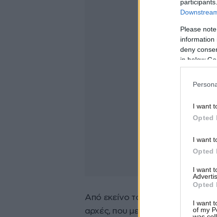
participants
Downstream 
Please note
information 
deny consent
in below Go
Persona
I want t
Opted 
I want t
Opted 
I want 
Advertis
Opted 
Από εκείνο το βράδυ ξεκίνησε έ
I want t
of my P
αρχές, που με ισχυρή παρουσία β
was col