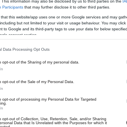
. This information may also be disclosed by us to third parties on the
IA
Participants
that may further disclose it to other third parties.
 that this website/app uses one or more Google services and may gath
including but not limited to your visit or usage behaviour. You may click 
 to Google and its third-party tags to use your data for below specifi
ogle consent section.
l Data Processing Opt Outs
o opt-out of the Sharing of my personal data.
In
o opt-out of the Sale of my Personal Data.
In
to opt-out of processing my Personal Data for Targeted
ing.
In
νας μεγάλος αγώνας από τις πυροσβεστικές
o opt-out of Collection, Use, Retention, Sale, and/or Sharing
ersonal Data that Is Unrelated with the Purposes for which it
ρίσκονταν σε καθημερινή βάση στην περιοχή και
lected.