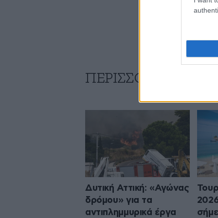
authenti
ΠΕΡΙΣΣΟΤΕΡΑ ΑΠΟ
Δυτική Αττική: «Αγώνας
Τουρ
δρόμου» για τα
2026
αντιπλημμυρικά έργα
σήμε