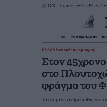
Σήμερα
γιορτάζουν:
ΡΟΗ ΕΙΔΗΣΕΩΝ
ΕΛ
ΕΛΛΑΔΑ
#σορός
#χείμαρρος
Στον 45χρονο
στο Πλουτοχώ
φράγμα του 
Τα ίχνη του άνδρα χάθηκαν στ