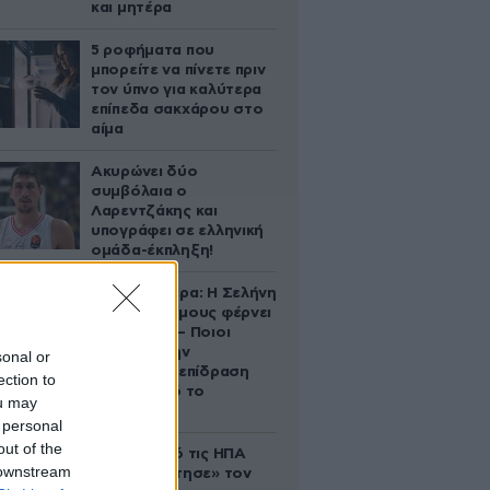
και μητέρα
5 ροφήματα που
μπορείτε να πίνετε πριν
τον ύπνο για καλύτερα
επίπεδα σακχάρου στο
αίμα
Ακυρώνει δύο
συμβόλαια ο
Λαρεντζάκης και
υπογράφει σε ελληνική
ομάδα-έκπληξη!
Ζώδια σήμερα: Η Σελήνη
στους Διδύμους φέρνει
ανατροπές – Ποιοι
δέχονται την
sonal or
ευεργετική επίδραση
ection to
του Δία από το
ou may
απόγευμα;
 personal
out of the
Ζευγάρι από τις ΗΠΑ
 downstream
που «υιοθέτησε» τον