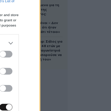
B’s List of
Αφγανό
κατηγορούμενο για τη
δολοφονία της
Ελίζαμπεθ Ρος:
er and store
«Είμαστε
to grant or
συντετριμμένοι – Δεν
ed purposes
έδειξε ποτέ ότι ήταν
ικανός για κάτι τέτοιο»
Ρίτσαρντ Γκιρ: Σάλος για
τη διαφορά 48 ετών με
τη συμπρωταγωνίστριά
του – «Θα μπορούσε να
είναι εγγονή του»