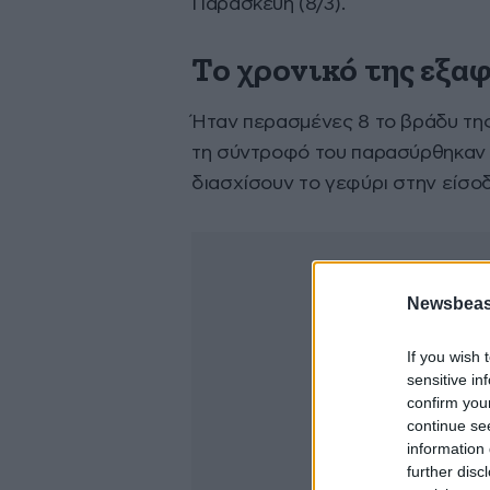
Παρασκευή (8/3).
Το χρονικό της εξα
Ήταν περασμένες 8 το βράδυ της
τη σύντροφό του παρασύρθηκαν 
διασχίσουν το γεφύρι στην είσο
Newsbeast
If you wish 
sensitive in
confirm you
continue se
information 
further disc