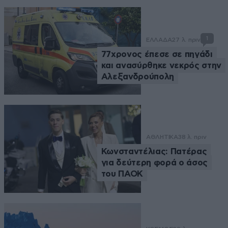
1
ΕΛΛΑΔΑ
27 λ. πριν
77χρονος έπεσε σε πηγάδι
και ανασύρθηκε νεκρός στην
Αλεξανδρούπολη
ΑΘΛΗΤΙΚΑ
38 λ. πριν
Κωνσταντέλιας: Πατέρας
για δεύτερη φορά ο άσος
του ΠΑΟΚ