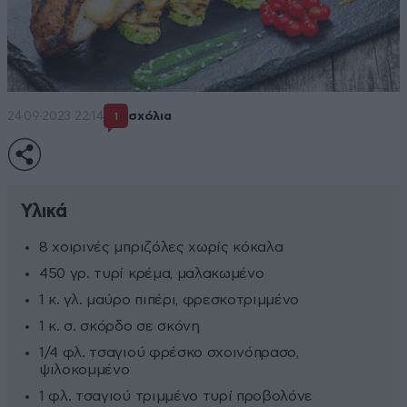
24·09·2023 22:14
σχόλια
1
Υλικά
8 χοιρινές μπριζόλες χωρίς κόκαλα
450 γρ. τυρί κρέμα, μαλακωμένο
1 κ. γλ. μαύρο πιπέρι, φρεσκοτριμμένο
1 κ. σ. σκόρδο σε σκόνη
1/4 φλ. τσαγιού φρέσκο σχοινόπρασο,
ψιλοκομμένο
1 φλ. τσαγιού τριμμένο τυρί προβολόνε