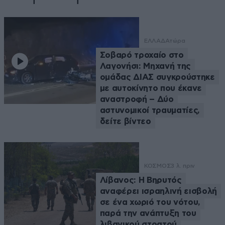
ΕΛΛΑΔΑ
τώρα
Σοβαρό τροχαίο στο
Λαγονήσι: Μηχανή της
ομάδας ΔΙΑΣ συγκρούστηκε
με αυτοκίνητο που έκανε
αναστροφή – Δύο
αστυνομικοί τραυματίες,
δείτε βίντεο
ΚΟΣΜΟΣ
3 λ. πριν
Λίβανος: Η Βηρυτός
αναφέρει ισραηλινή εισβολή
σε ένα χωριό του νότου,
παρά την ανάπτυξη του
λιβανικού στρατού