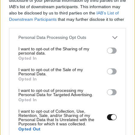
disclosure of your personal information by third parties on the
IAB’s list of downstream participants. This information may
also be disclosed by us to third parties on the
IAB’s List of
Downstream Participants
that may further disclose it to other
third parties.
Please note that this website/app uses one or more Google
LIFESTYLE
08·08·2026 19:12
Personal Data Processing Opt Outs
services and may gather and store information including but
Εριέττα Κούρκουλου – Τα 33α γενέθλια και τα
not limited to your visit or usage behaviour. You may click to
I want to opt-out of the Sharing of my
φιλιά με τον Βύρωνα Βασιλειάδη: «Καμία στιγμή
personal data.
grant or deny consent to Google and its third-party tags to
Opted In
ευτυχίας δεδομένη»
use your data for below specified purposes in below Google
consent section.
I want to opt-out of the Sale of my
Personal Data.
Opted In
I want to opt-out of processing my
Personal Data for Targeted Advertising.
Opted In
I want to opt-out of Collection, Use,
Retention, Sale, and/or Sharing of my
Personal Data that Is Unrelated with the
Purposes for which it was collected.
Opted Out