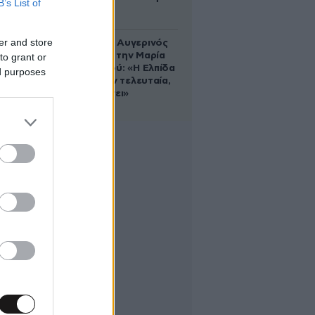
B’s List of
φρένο»
er and store
Ο Θανάσης Αυγερινός
επιμένει για την Μαρία
to grant or
Καρυστιανού: «Η Ελπίδα
ed purposes
πεθαίνει μεν τελευταία,
αλλά πεθαίνει»