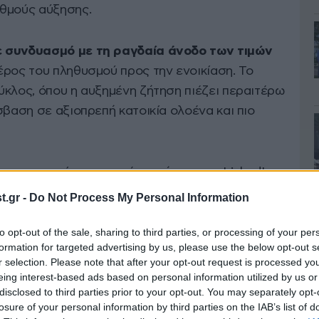
υθμούς αύξησης.
ε συνδυασμό με τη ραγδαία άνοδο των τιμών
μέρος του πληθυσμού προς την ενοικίαση. Το
ύκλος, όπου η αυξημένη ζήτηση πιέζει περαιτέρω
σβαση σε αξιοπρεπή κατοικία ολοένα και πιο
 που παρουσίασε σε ανάρτησή του στο LinkedIn ο
και πρώην υποδιοικητής της Τράπεζας της
.gr -
Do Not Process My Personal Information
με αριθμούς μια πραγματικότητα που δύσκολα
 μόνο στο τρίτο τρίμηνο του 2025 οι τιμές των
to opt-out of the sale, sharing to third parties, or processing of your per
formation for targeted advertising by us, please use the below opt-out s
ά 5,5% σε ετήσια βάση, ενώ τα ενοίκια
r selection. Please note that after your opt-out request is processed y
eing interest-based ads based on personal information utilized by us or
disclosed to third parties prior to your opt-out. You may separately opt-
losure of your personal information by third parties on the IAB’s list of