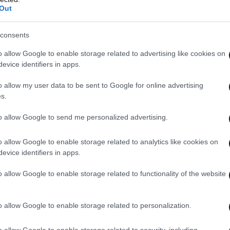
Out
consents
o allow Google to enable storage related to advertising like cookies on
evice identifiers in apps.
o allow my user data to be sent to Google for online advertising
ση με το δεύτερο τρίμηνο του έτους, οι τιμές των
s.
 και τα ενοίκια 0,9%. Πρόκειται για ρυθμούς που
to allow Google to send me personalized advertising.
εν «ξεφουσκώνει», αλλά συνεχίζει να κινείται
κια και τη μείωση της αγοραστικής δύναμης των
o allow Google to enable storage related to analytics like cookies on
evice identifiers in apps.
o allow Google to enable storage related to functionality of the website
 εικόνα της τελευταίας δεκαετίας
. Από το 2015
25, οι τιμές των κατοικιών στην Ευρωπαϊκή Ένωση
ενώ τα ενοίκια κατά 21,1%. Σε ορισμένες χώρες,
o allow Google to enable storage related to personalization.
 όρια του σοκ.
o allow Google to enable storage related to security, including