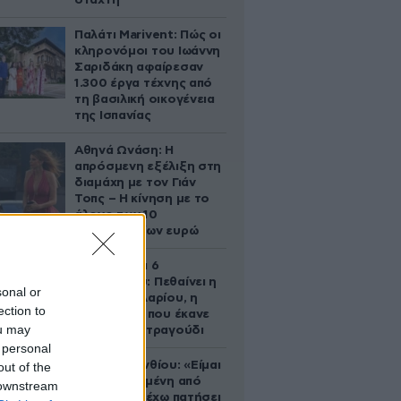
στάχτη
Παλάτι Marivent: Πώς οι
κληρονόμοι του Ιωάννη
Σαριδάκη αφαίρεσαν
1.300 έργα τέχνης από
τη βασιλική οικογένεια
της Ισπανίας
Αθηνά Ωνάση: Η
απρόσμενη εξέλιξη στη
διαμάχη με τον Γιάν
Τοπς – Η κίνηση με το
άλογο των 10
εκατομμυρίων ευρώ
Σαν σήμερα 6
Αυγούστου: Πεθαίνει η
sonal or
Ρίτα Σακελλαρίου, η
ection to
λαϊκή ντίβα που έκανε
ou may
τη ζωή της τραγούδι
 personal
Μαρία Κορινθίου: «Είμαι
out of the
πιο ευτυχισμένη από
 downstream
ποτέ – Ναι, έχω πατήσει