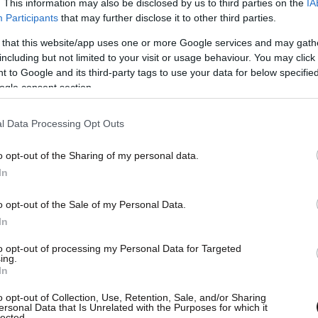
. This information may also be disclosed by us to third parties on the
IA
Participants
that may further disclose it to other third parties.
 that this website/app uses one or more Google services and may gath
including but not limited to your visit or usage behaviour. You may click 
 to Google and its third-party tags to use your data for below specifi
ogle consent section.
l Data Processing Opt Outs
o opt-out of the Sharing of my personal data.
In
o opt-out of the Sale of my Personal Data.
In
to opt-out of processing my Personal Data for Targeted
ing.
In
o opt-out of Collection, Use, Retention, Sale, and/or Sharing
ersonal Data that Is Unrelated with the Purposes for which it
lected.