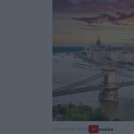
29·01·2026 10:05
σχόλια
12