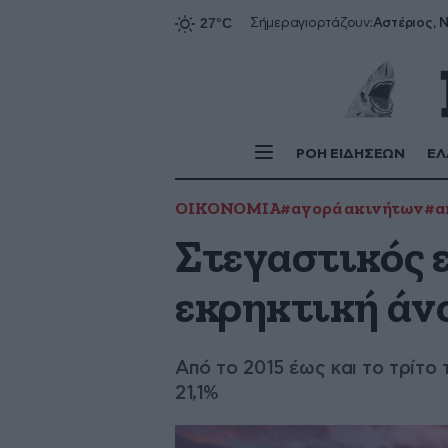
Αστέριος, Ν
Σήμερα
γιορτάζουν:
ΡΟΗ ΕΙΔΗΣΕΩΝ
ΕΛ
ΟΙΚΟΝΟΜΙΑ
#αγορά ακινήτων
#α
Στεγαστικός 
εκρηκτική άν
Από το 2015 έως και το τρίτο
21,1%