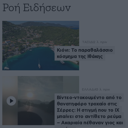
Ροή Ειδήσεων
ΤΑΞΙΔΙ
2 λ. πριν
Κιόνι: Το παραθαλάσσιο
κόσμημα της Ιθάκης
ΕΛΛΑΔΑ
5 λ. πριν
Βίντεο-ντοκουμέντο από το
θανατηφόρο τροχαίο στις
Σέρρες: Η στιγμή που το ΙΧ
μπαίνει στο αντίθετο ρεύμα
– Ακαριαία πέθαναν γιος και