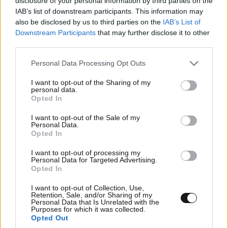
disclosure of your personal information by third parties on the
IAB’s list of downstream participants. This information may
also be disclosed by us to third parties on the
IAB’s List of
Downstream Participants
that may further disclose it to other
third parties.
Please note that this website/app uses one or more Google
Personal Data Processing Opt Outs
ΕΛΛΑΔΑ
3 ω. πριν
services and may gather and store information including but
Ζευγάρι από τις ΗΠΑ που «υιοθέτησε» τον
not limited to your visit or usage behaviour. You may click to
I want to opt-out of the Sharing of my
personal data.
Αφγανό κατηγορούμενο για τη δολοφονία της
grant or deny consent to Google and its third-party tags to
Opted In
use your data for below specified purposes in below Google
Ελίζαμπεθ Ρος: «Είμαστε συντετριμμένοι – Δεν
consent section.
I want to opt-out of the Sale of my
έδειξε ποτέ ότι ήταν ικανός για κάτι τέτοιο»
Personal Data.
Opted In
I want to opt-out of processing my
Personal Data for Targeted Advertising.
Opted In
I want to opt-out of Collection, Use,
Retention, Sale, and/or Sharing of my
Personal Data that Is Unrelated with the
Purposes for which it was collected.
Opted Out