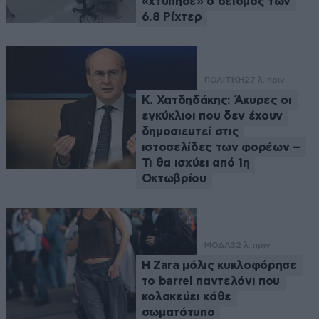
«χτύπησε» ο σεισμός των
6,8 Ρίχτερ
ΠΟΛΙΤΙΚΗ
27 λ. πριν
Κ. Χατδηδάκης: Άκυρες οι
εγκύκλιοι που δεν έχουν
δημοσιευτεί στις
ιστοσελίδες των φορέων –
Τι θα ισχύει από 1η
Οκτωβρίου
ΜΟΔΑ
32 λ. πριν
Η Zara μόλις κυκλοφόρησε
το barrel παντελόνι που
κολακεύει κάθε
σωματότυπο