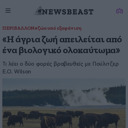
ΠΕΡΙΒΑΛΛΟΝ
#ζώα υπό εξαφάνιση
«Η άγρια ζωή απειλείται από
ένα βιολογικό ολοκαύτωμα»
Τι λέει ο δύο φορές βραβευθείς με Πούλιτζερ
E.O. Wilson