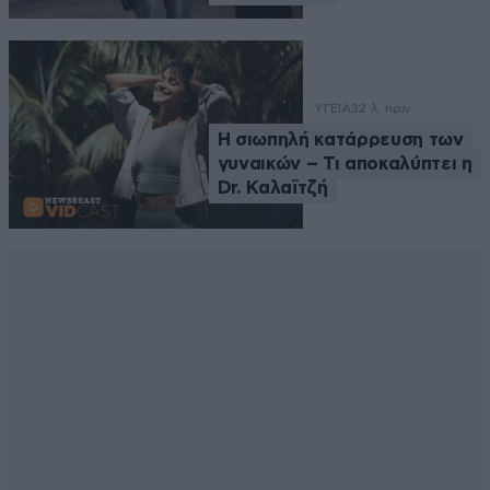
ΥΓΕΙΑ
32 λ. πριν
Η σιωπηλή κατάρρευση των
γυναικών – Τι αποκαλύπτει η
Dr. Καλαϊτζή