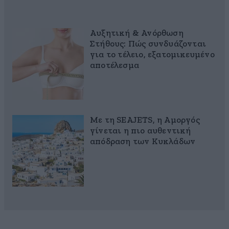
Αυξητική & Ανόρθωση
Στήθους: Πώς συνδυάζονται
για το τέλειο, εξατομικευμένο
αποτέλεσμα
Με τη SEAJETS, η Αμοργός
γίνεται η πιο αυθεντική
απόδραση των Κυκλάδων