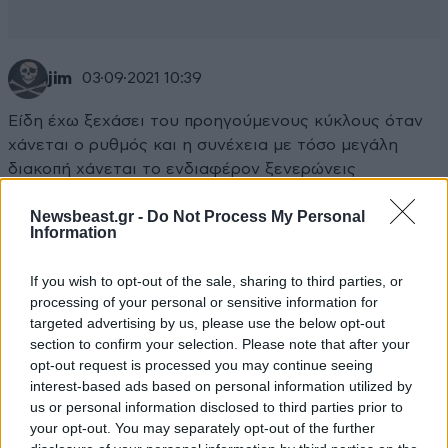
jim
03·09·2021 10:39
Είδη έχω ξεχάσει του προηγούμενους κύκλους όταν
χάνεται ο ρυθμός και η συνέχεια με τόσο μεγάλη
διακοπή χάνεται το ενδιαφέρον ξενερώνεις
Απαντήστε
0
0
Newsbeast.gr -
Do Not Process My Personal
Information
If you wish to opt-out of the sale, sharing to third parties, or
processing of your personal or sensitive information for
TRENDING
targeted advertising by us, please use the below opt-out
section to confirm your selection. Please note that after your
opt-out request is processed you may continue seeing
interest-based ads based on personal information utilized by
us or personal information disclosed to third parties prior to
your opt-out. You may separately opt-out of the further