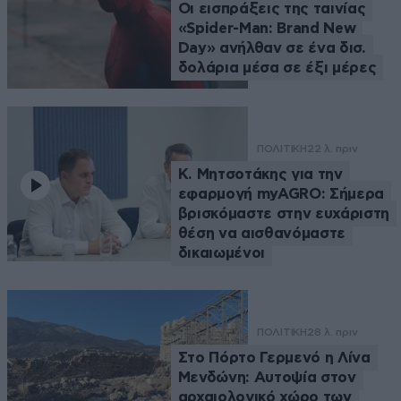
Οι εισπράξεις της ταινίας
«Spider-Man: Brand New
Day» ανήλθαν σε ένα δισ.
δολάρια μέσα σε έξι μέρες
ΠΟΛΙΤΙΚΗ
22 λ. πριν
Κ. Μητσοτάκης για την
εφαρμογή myAGRO: Σήμερα
βρισκόμαστε στην ευχάριστη
θέση να αισθανόμαστε
δικαιωμένοι
ΠΟΛΙΤΙΚΗ
28 λ. πριν
Στο Πόρτο Γερμενό η Λίνα
Μενδώνη: Αυτοψία στον
αρχαιολογικό χώρο των