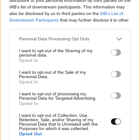
disclosure of your personal information by third parties on the
IAB’s list of downstream participants. This information may
also be disclosed by us to third parties on the
IAB’s List of
Downstream Participants
that may further disclose it to other
third parties.
Please note that this website/app uses one or more Google
Personal Data Processing Opt Outs
services and may gather and store information including but
not limited to your visit or usage behaviour. You may click to
I want to opt-out of the Sharing of my
personal data.
grant or deny consent to Google and its third-party tags to
Opted In
ΕΛΛΑΔΑ
06·08·2026 00:09
use your data for below specified purposes in below Google
Σαν σήμερα 6 Αυγούστου: Πεθαίνει η Ρίτα
consent section.
I want to opt-out of the Sale of my
Σακελλαρίου, η λαϊκή ντίβα που έκανε τη ζωή
Personal Data.
Opted In
της τραγούδι
I want to opt-out of processing my
Personal Data for Targeted Advertising.
Opted In
I want to opt-out of Collection, Use,
Retention, Sale, and/or Sharing of my
Personal Data that Is Unrelated with the
Purposes for which it was collected.
Opted Out