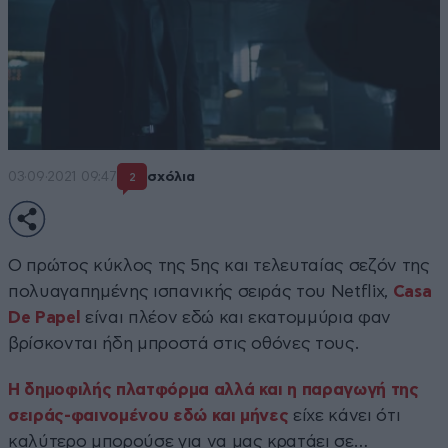
03·09·2021 09:47
σχόλια
2
Ο πρώτος κύκλος της 5ης και τελευταίας σεζόν της
πολυαγαπημένης ισπανικής σειράς του Netflix,
Casa
De Papel
είναι πλέον εδώ και εκατομμύρια φαν
βρίσκονται ήδη μπροστά στις οθόνες τους.
Η δημοφιλής πλατφόρμα αλλά και η παραγωγή της
σειράς-φαινομένου εδώ και μήνες
είχε κάνει ότι
καλύτερο μπορούσε για να μας κρατάει σε…