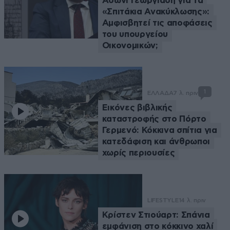
Άδωνι Γεωργιάδη για τα
«Σπιτάκια Ανακύκλωσης»:
Αμφισβητεί τις αποφάσεις
του υπουργείου
Οικονομικών;
1
ΕΛΛΑΔΑ
7 λ. πριν
Εικόνες βιβλικής
καταστροφής στο Πόρτο
Γερμενό: Κόκκινα σπίτια για
κατεδάφιση και άνθρωποι
χωρίς περιουσίες
LIFESTYLE
14 λ. πριν
Κρίστεν Στιούαρτ: Σπάνια
εμφάνιση στο κόκκινο χαλί