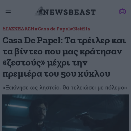
ΔΙΑΣΚΕΔΑΣΗ
#Casa de Papel
#Netflix
Casa De Papel: Τα τρέιλερ και
τα βίντεο που μας κράτησαν
«ζεστούς» μέχρι την
πρεμιέρα του 5ου κύκλου
«Ξεκίνησε ως ληστεία, θα τελειώσει με πόλεμο»