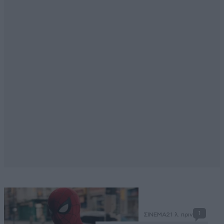
1
ΣΙΝΕΜΑ
21 λ. πριν