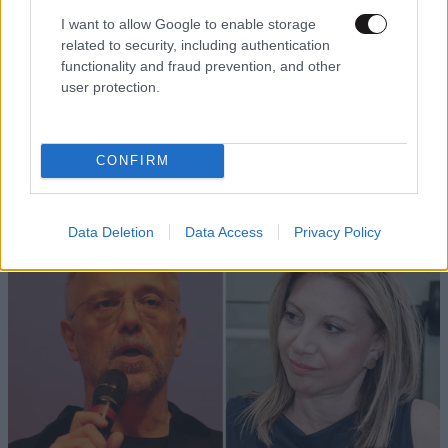
Geralt Of Rivia
28·05·2014 22:01
I want to allow Google to enable storage
related to security, including authentication
Και με το αζημίωτο να υποθέσω....
functionality and fraud prevention, and other
user protection.
Απαντήστε
4
0
CONFIRM
TRENDING
Data Deletion
Data Access
Privacy Policy