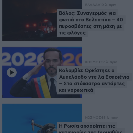
ΕΛΛΑΔΑ
10 λ. πριν
Βόλος: Συναγερμός για
φωτιά στο Βελεστίνο – 40
πυροσβέστες στη μάχη με
τις φλόγες
ΚΟΣΜΟΣ
19 λ. πριν
Κολομβία: Ορκίστηκε ο
Αμπελάρδο ντε λα Εσπριέγια
– Στο στόχαστρο αντάρτες
και ναρκωτικά
ΚΟΣΜΟΣ
48 λ. πριν
Η Ρωσία απορρίπτει τις
κατηγορίες της Γερμαβίας