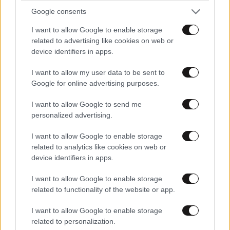
Google consents
ΝΤΡΟΠΗ! Η άποψη που προώθησε η Ελληνική
Προεδρία , δίνει στην MONSANTO ό,τι επί 15 τόσα
I want to allow Google to enable storage
χρόνια δεν μπορούσε να πετύχει . Δεδομένης τής
related to advertising like cookies on web or
ελεύθερης διακίνησης των προϊόντων και των
device identifiers in apps.
εμποευμάτων στο ενιαίο έδαφος τής Ευρωπαϊκής
I want to allow my user data to be sent to
Ένωσης, όπου και αν καλλιεργείται το μεταλλαγμένο
Google for online advertising purposes.
θα μπορεί να προωθείται παντού . Λόγοι απαγόρευσης
σε κάποιες μεμονωμένες χώρες αποκλείεται να
I want to allow Google to send me
ισχύουν και αν θεσπιστούν , γρήγορα θα κηρυχθούν
personalized advertising.
ανίσχυροι ως αντιβαίνοντες στο Ενωσικό Δίκαιο . Μια
τέτοια "συμφωνία" δεν είναι συμβιβασμός , αλλά
I want to allow Google to enable storage
related to analytics like cookies on web or
πλήρης παράδοση τής ευρωπαϊκής γεωργίας στην
device identifiers in apps.
MONSANTO . Ο Τσαυτάρης άνοιξε την Κερκόπορτα
για να εισβάλουν τα αγαπητά του μεταλλαγμένα στην
I want to allow Google to enable storage
Ευρώπη. Ντροπή !...
related to functionality of the website or app.
Απαντήστε
7
0
I want to allow Google to enable storage
related to personalization.