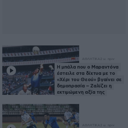
ΑΘΛΗΤΙΚΑ
2 ω. πριν
Η μπάλα που ο Μαραντόνα
έστειλε στα δίχτυα με το
«Χέρι του Θεού» βγαίνει σε
δημοπρασία – Ζαλίζει η
εκτιμώμενη αξία της
ΑΘΛΗΤΙΚΑ
2 ω. πριν