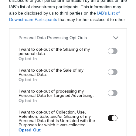
disclosure of your personal information by third parties on the
IAB’s list of downstream participants. This information may
Stefanos
28·05·2014 22:07
also be disclosed by us to third parties on the
IAB’s List of
Downstream Participants
that may further disclose it to other
Ετσι σιγά σιγά και στα μουλωχτά πέρασε και η
third parties.
τροπολογία για τον απόλυτο έλεγχο της τροφής μας
Please note that this website/app uses one or more Google
.Αφου ο μεταλλαγμένος σολωμός θα επιβληθεί και θα
Personal Data Processing Opt Outs
services and may gather and store information including but
εξαφανίσει τον φυσικό και αφου το μεταλαγμένο
not limited to your visit or usage behaviour. You may click to
I want to opt-out of the Sharing of my
καλαμπόκι θα εξαφανίσει κάθε άλλο καλαμπόκι καθώς
personal data.
grant or deny consent to Google and its third-party tags to
Opted In
και τις μέλισσες και τα υπόλοιπα έντομα και αφου δεν
use your data for below specified purposes in below Google
θα μπορουμε να καλλιεργούμε ούτε να τρώμε τπτ
consent section.
I want to opt-out of the Sale of my
άλλο εκτός απο μεταλλαγμένα και αφου τους
Personal Data.
Opted In
σπόρους των μεταλλαγμένων τους έχει μόνο η
Monsanto.....γεια σου ΕΕ με τα ωραία σου !
I want to opt-out of processing my
Personal Data for Targeted Advertising.
Opted In
Απαντήστε
2
0
I want to opt-out of Collection, Use,
Retention, Sale, and/or Sharing of my
Personal Data that Is Unrelated with the
Purposes for which it was collected.
Καβος Ντόκος
Opted Out
28·05·2014 19:36