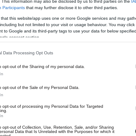
. This information may also be disclosed by us to third parties on the
IA
Participants
that may further disclose it to other third parties.
 that this website/app uses one or more Google services and may gath
including but not limited to your visit or usage behaviour. You may click 
 to Google and its third-party tags to use your data for below specifi
ogle consent section.
l Data Processing Opt Outs
o opt-out of the Sharing of my personal data.
In
o opt-out of the Sale of my Personal Data.
In
to opt-out of processing my Personal Data for Targeted
ing.
In
τική Υπηρεσία, την 1η Ιανουαρίου του 2013 ο
o opt-out of Collection, Use, Retention, Sale, and/or Sharing
ας ανερχόταν σε 8.451.860 πρόσωπα και από
ersonal Data that Is Unrelated with the Purposes for which it
lected.