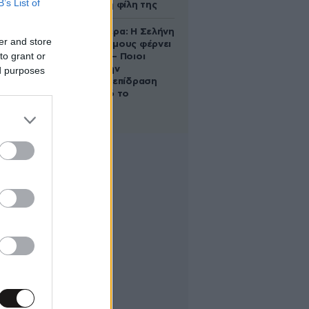
B’s List of
να σώσει τη φίλη της
Ζώδια σήμερα: Η Σελήνη
er and store
στους Διδύμους φέρνει
to grant or
ανατροπές – Ποιοι
δέχονται την
ed purposes
ευεργετική επίδραση
του Δία από το
απόγευμα;