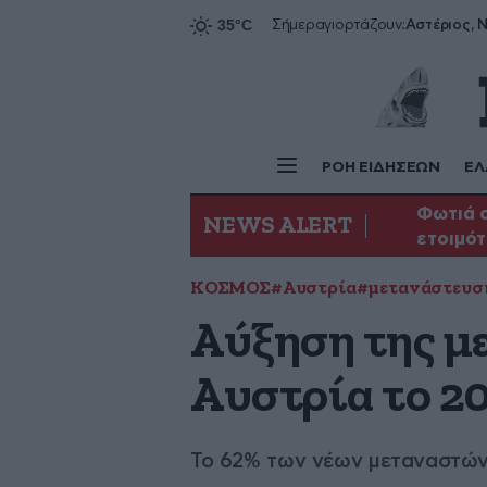
Αστέριος, Ν
Σήμερα
γιορτάζουν:
ΡΟΗ ΕΙΔΗΣΕΩΝ
ΕΛ
Φωτιά σ
NEWS ALERT
ετοιμότ
ΚΟΣΜΟΣ
#Αυστρία
#μετανάστευσ
Αύξηση της μ
Αυστρία το 2
Το 62% των νέων μεταναστών