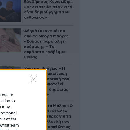
Βλαδίμηρος Κυριακίδης:
«Δεν πιστεύω στον Θεό,
είναι δημιούργημα του
ανθρώπου»
Αθηνά Οικονομάκου
από τα Μπόρα Μπόρα:
«Έσκασε τώρα όλη η
κούραση» – Το
απρόοπτο πρόβλημα
υγείας
Χρίστος Κούγιας – Η
αυστηρή ανακοίνωση
για την προσωπική του
ζωή: «Δεν αποτελεί
αντικείμενο δημόσιας
sonal or
συζήτησης»
ection to
Τραγωδία στα Μάλια: «Ο
ou may
πανικός τη σκότωσε» –
 personal
Τι λένε μάρτυρες για τη
out of the
42χρονη Ολλανδή που
 downstream
πνίγηκε προσπαθώντας