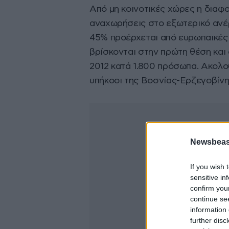
Από μη κοινοτικές χώρες η διαφο
αναχωρήσεις στο εξωτερικό ανέρ
45% προέρχεται από ευρωπαικές 
βρίσκονται στην πρώτη θέση και 
2012 κατά 1.800 πρόσωπα. Ακολου
υπήκοοι της Βοσνίας-Ερζεγοβίνης
Newsbeast
If you wish 
sensitive in
confirm you
continue se
information 
further disc