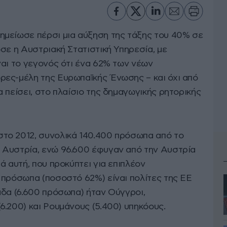
μείωσε πέρσι μια αύξηση της τάξης του 40% σε
σε η Αυστριακή Στατιστική Υπηρεσία, με
ναι το γεγονός ότι ένα 62% των νέων
ες-μέλη της Ευρωπαϊκής Ένωσης – και όχι από
 πείσει, στο πλαίσιο της δημαγωγικής ρητορικής
το 2012, συνολικά 140.400 πρόσωπα από το
 Αυστρία, ενώ 96.600 έφυγαν από την Αυστρία
ά αυτή, που προκύπτει για επιπλέον
 πρόσωπα (ποσοστό 62%) είναι πολίτες της ΕΕ
άδα (6.600 πρόσωπα) ήταν Ούγγροι,
6.200) και Ρουμάνους (5.400) υπηκόους.