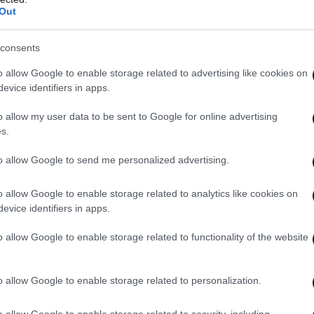
 εκατομμύριο άνθρωποι, ήταν ξένοι υπήκοοι. Αυτό
Out
χές του 2012, υπήρξε αύξηση του αριθμού των
consents
o allow Google to enable storage related to advertising like cookies on
υσης, διατυπώνονται κατά καιρούς στην Αυστρία
evice identifiers in apps.
είναι ενδεικτικές για το δίλημμα το οποίο τίθεται
o allow my user data to be sent to Google for online advertising
ή ακόμη και την αναγκαιότητα της
s.
εγάλων προβλημάτων, όπως το δημογραφικό και
to allow Google to send me personalized advertising.
 την εξασφάλιση εξειδικευμένου εργατικού
o allow Google to enable storage related to analytics like cookies on
evice identifiers in apps.
o allow Google to enable storage related to functionality of the website
o allow Google to enable storage related to personalization.
o allow Google to enable storage related to security, including