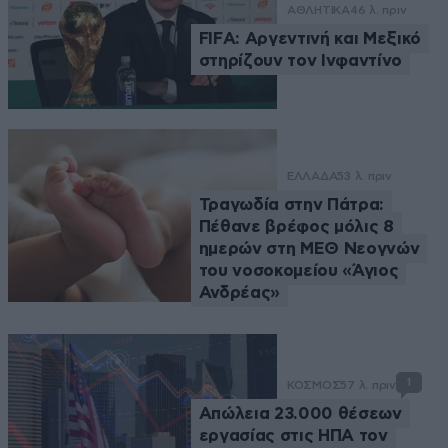
ΑΘΛΗΤΙΚΑ
46 λ. πριν
FIFA: Αργεντινή και Μεξικό
στηρίζουν τον Ινφαντίνο
ΕΛΛΑΔΑ
53 λ. πριν
Τραγωδία στην Πάτρα:
Πέθανε βρέφος μόλις 8
ημερών στη ΜΕΘ Νεογνών
του νοσοκομείου «Άγιος
Ανδρέας»
1
ΚΟΣΜΟΣ
57 λ. πριν
Απώλεια 23.000 θέσεων
εργασίας στις ΗΠΑ τον