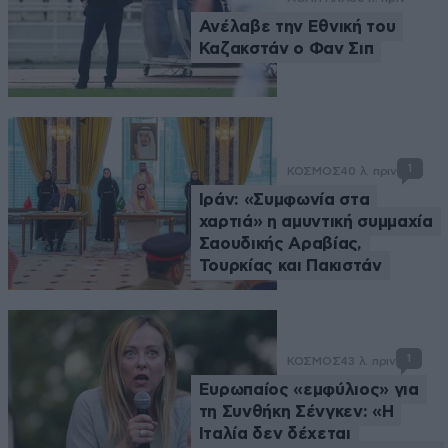
Ανέλαβε την Εθνική του
Καζακστάν ο Φαν Σιπ
1
ΚΟΣΜΟΣ
40 λ. πριν
Ιράν: «Συμφωνία στα
χαρτιά» η αμυντική συμμαχία
Σαουδικής Αραβίας,
Τουρκίας και Πακιστάν
1
ΚΟΣΜΟΣ
43 λ. πριν
Ευρωπαίος «εμφύλιος» για
τη Συνθήκη Σένγκεν: «Η
Ιταλία δεν δέχεται