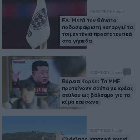
ΑΘΛΗΤΙΚΑ
6 λ. πριν
FA: Μετά τον θάνατο
ποδοσφαιριστή καταργεί τα
τσιμεντένια προστατευτικά
στα γήπεδα
1
ΚΟΣΜΟΣ
15 λ. πριν
Βόρεια Κορέα: Τα ΜΜΕ
προτείνουν σούπα με κρέας
σκύλου ως βάλσαμο για το
κύμα καύσωνα
ΚΟΣΜΟΣ
21 λ. πριν
Ολόκληρο ισπανικό χωριό