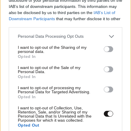
disclosure of your personal information by third parties on the
IAB’s list of downstream participants. This information may
also be disclosed by us to third parties on the
IAB’s List of
Downstream Participants
that may further disclose it to other
third parties.
Please note that this website/app uses one or more Google
Personal Data Processing Opt Outs
services and may gather and store information including but
not limited to your visit or usage behaviour. You may click to
I want to opt-out of the Sharing of my
personal data.
grant or deny consent to Google and its third-party tags to
Opted In
use your data for below specified purposes in below Google
consent section.
I want to opt-out of the Sale of my
Personal Data.
Opted In
ΑΘΛΗΤΙΚΑ
07·08·2026 15:45
I want to opt-out of processing my
Personal Data for Targeted Advertising.
Η οργή για Γουόκαπ, το μέλλον του Ιωαννίδη
Opted In
και τα χαμόγελα στην ΑΕΚ βλέποντας τους
I want to opt-out of Collection, Use,
ανταγωνιστές
Retention, Sale, and/or Sharing of my
Personal Data that Is Unrelated with the
Purposes for which it was collected.
Opted Out