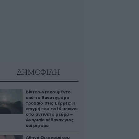
ΔΗΜΟΦΙΛΗ
Βίντεο-ντοκουμέντο
από το θανατηφόρο
τροχαίο στις Σέρρες: Η
στιγμή που το ΙΧ μπαίνει
στο αντίθετο ρεύμα –
Ακαριαία πέθαναν γιος
και μητέρα
Αθηνά Οικονομάκου