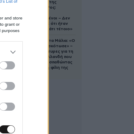
B’s List of
δολοφονία της
Ελίζαμπεθ Ρος:
«Είμαστε
er and store
συντετριμμένοι – Δεν
έδειξε ποτέ ότι ήταν
to grant or
ικανός για κάτι τέτοιο»
ed purposes
Τραγωδία στα Μάλια: «Ο
πανικός τη σκότωσε» –
Τι λένε μάρτυρες για τη
42χρονη Ολλανδή που
πνίγηκε προσπαθώντας
να σώσει τη φίλη της