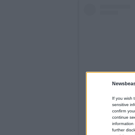
Newsbeast
View
If you wish 
sensitive in
confirm you
continue se
information 
further disc