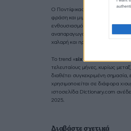
authenti
Ο Ποντίφικας φαίνεται να ανταπ
φράση και μιμούμενος τις ίδιες κ
ενθουσιασμό. Το στιγμιότυπο πρ
αναπαραγωγών στα social media,
χαλαρή και προσιτή εικόνα του π
Το trend «
six seven
» έχει αποκτ
τελευταίους μήνες, κυρίως μεταξ
διαθέτει συγκεκριμένη σημασία, 
χρησιμοποιείται σε διάφορα χιου
ιστοσελίδα Dictionary.com ανέδε
2025.
Διαβάστε σχετικά