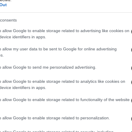
Out
consents
o allow Google to enable storage related to advertising like cookies on
evice identifiers in apps.
o allow my user data to be sent to Google for online advertising
s.
to allow Google to send me personalized advertising.
o allow Google to enable storage related to analytics like cookies on
evice identifiers in apps.
o allow Google to enable storage related to functionality of the website
ιερέας βρίσκεται στην πλατεία του Αγίου Πέτρου
 που περνά μπροστά τους ο πάπας Λέων. Τότε,
άνουν τις χαρακτηριστικές κινήσεις των
o allow Google to enable storage related to personalization.
d στο TikTok
.
o allow Google to enable storage related to security, including