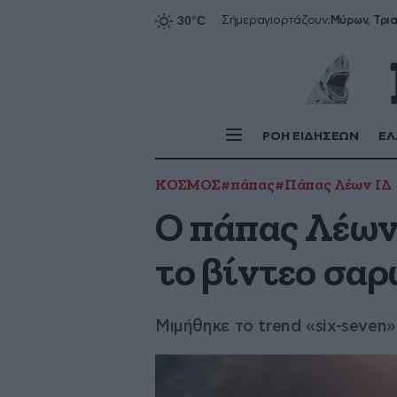
Σήμερα
γιορτάζουν:
ΡΟΗ ΕΙΔΗΣΕΩΝ
ΕΛ
ΚΟΣΜΟΣ
#πάπας
#Πάπας Λέων IΔ
Ο πάπας Λέων 
το βίντεο σαρ
Μιμήθηκε το trend «six-seven