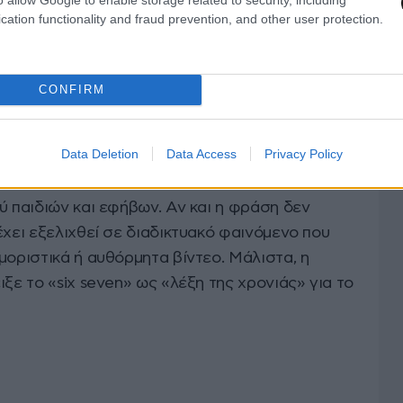
cation functionality and fraud prevention, and other user protection.
οκρίνεται με χαμόγελο, επαναλαμβάνοντας τη
ινήσεις, με τα παιδιά να ξεσπούν σε
οκάλεσε αμέσως νέο κύμα σχολίων και
CONFIRM
 με πολλούς χρήστες να σχολιάζουν την πιο
άπα.
Data Deletion
Data Access
Privacy Policy
ήσει τεράστια δημοτικότητα στο TikTok τους
ύ παιδιών και εφήβων. Αν και η φράση δεν
έχει εξελιχθεί σε διαδικτυακό φαινόμενο που
μοριστικά ή αυθόρμητα βίντεο. Μάλιστα, η
ιξε το «six seven» ως «λέξη της χρονιάς» για το