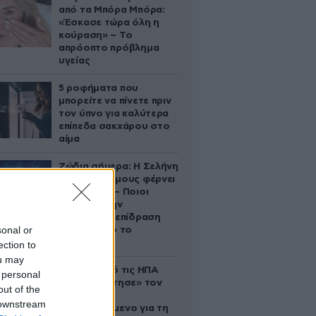
από τα Μπόρα Μπόρα:
«Έσκασε τώρα όλη η
κούραση» – Το
απρόοπτο πρόβλημα
υγείας
5 ροφήματα που
μπορείτε να πίνετε πριν
τον ύπνο για καλύτερα
επίπεδα σακχάρου στο
αίμα
Ζώδια σήμερα: Η Σελήνη
στους Διδύμους φέρνει
ανατροπές – Ποιοι
δέχονται την
ευεργετική επίδραση
sonal or
του Δία από το
απόγευμα;
ection to
ou may
Ζευγάρι από τις ΗΠΑ
 personal
που «υιοθέτησε» τον
out of the
Αφγανό
 downstream
κατηγορούμενο για τη