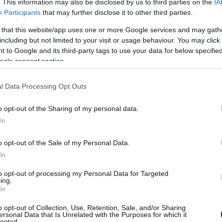
. This information may also be disclosed by us to third parties on the
IA
Participants
that may further disclose it to other third parties.
 that this website/app uses one or more Google services and may gath
including but not limited to your visit or usage behaviour. You may click 
 to Google and its third-party tags to use your data for below specifi
ogle consent section.
l Data Processing Opt Outs
o opt-out of the Sharing of my personal data.
In
o opt-out of the Sale of my Personal Data.
In
to opt-out of processing my Personal Data for Targeted
ing.
In
o opt-out of Collection, Use, Retention, Sale, and/or Sharing
ersonal Data that Is Unrelated with the Purposes for which it
lected.