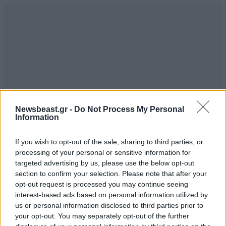
Newsbeast.gr -
Do Not Process My Personal
Information
If you wish to opt-out of the sale, sharing to third parties, or
processing of your personal or sensitive information for
targeted advertising by us, please use the below opt-out
section to confirm your selection. Please note that after your
Ήμουν κάποτε Έλληνας
10·09·2025 22:30
opt-out request is processed you may continue seeing
interest-based ads based on personal information utilized by
Που θα βομβαρδίσουν πρώτα οι Ισραηλίτες; Κύπρο ή
us or personal information disclosed to third parties prior to
Ελλάδα; (εννοείται για αυτοάμυνα, και φυσικά με την
your opt-out. You may separately opt-out of the further
έγκριση των ΗΠΑ και του Μητσοτάκη)