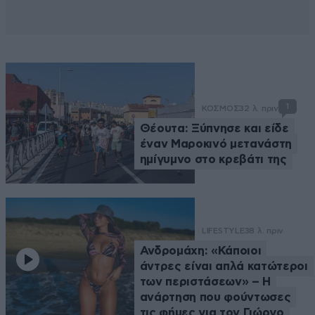
1
ΚΟΣΜΟΣ
32 λ. πριν
Θέουτα: Ξύπνησε και είδε
έναν Μαροκινό μετανάστη
ημίγυμνο στο κρεβάτι της
LIFESTYLE
38 λ. πριν
Ανδρομάχη: «Κάποιοι
άντρες είναι απλά κατώτεροι
των περιστάσεων» – Η
ανάρτηση που φούντωσες
τις φήμες για τον Γιώργο