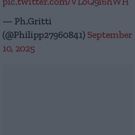
pic.twitter.com/VLoQ9i6hWH
— Ph.Gritti
(@Philipp27960841)
September
10, 2025