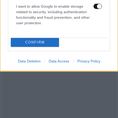
Τουρκία, Σαουδική Αραβία και Πακιστάν»
I want to allow Google to enable storage
related to security, including authentication
functionality and fraud prevention, and other
user protection.
CONFIRM
Data Deletion
Data Access
Privacy Policy