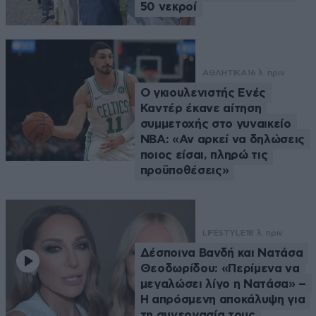
50 νεκροί
ΑΘΛΗΤΙΚΑ
16 λ. πριν
Ο γκιουλενιστής Ενές
Καντέρ έκανε αίτηση
συμμετοχής στο γυναικείο
ΝΒΑ: «Αν αρκεί να δηλώσεις
ποιος είσαι, πληρώ τις
προϋποθέσεις»
LIFESTYLE
18 λ. πριν
Δέσποινα Βανδή και Νατάσα
Θεοδωρίδου: «Περίμενα να
μεγαλώσει λίγο η Νατάσα» –
Η απρόσμενη αποκάλυψη για
τη συνεργασία τους