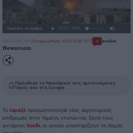
Ακούστε το άρθρο
10·09·2025 19:12
Ενημερώθηκε: 10·09·2025 19:17
σχόλια
4
Newsroom
Πρόσθεσε το Newsbeast στις προτεινόμενες
πηγές σου στη Google
Το
Ισραήλ
πραγματοποίησε νέες αεροπορικές
επιδρομές στην Υεμένη, χτυπώντας ξανά τους
αντάρτες
Χούθι
, οι οποίοι υποστηρίζουν τη Χαμάς