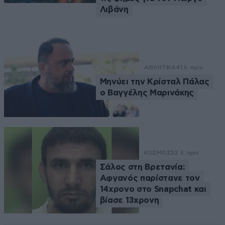
Λιβάνη
ΑΘΛΗΤΙΚΑ
41 λ. πριν
Μηνύει την Κρίσταλ Πάλας
ο Βαγγέλης Μαρινάκης
ΚΟΣΜΟΣ
52 λ. πριν
Σάλος στη Βρετανία:
Αφγανός παρίστανε τον
14χρονο στο Snapchat και
βίασε 13χρονη