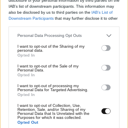
disclosure of your personal information by third parties on the
IAB’s list of downstream participants. This information may
Απαντήστε
0
0
also be disclosed by us to third parties on the
IAB’s List of
Downstream Participants
that may further disclose it to other
third parties.
Please note that this website/app uses one or more Google
Personal Data Processing Opt Outs
Περίεργος.
10·09·2025 21:29
services and may gather and store information including but
not limited to your visit or usage behaviour. You may click to
I want to opt-out of the Sharing of my
Αρχηγείο Ηθικής Καθοδήγησης;..παπάδες ε;
personal data.
grant or deny consent to Google and its third-party tags to
Opted In
use your data for below specified purposes in below Google
Απαντήστε
0
0
consent section.
I want to opt-out of the Sale of my
Personal Data.
Opted In
I want to opt-out of processing my
ΑΝΤΑΠΟΔΟΣΗ
10·09·2025 19:59
Personal Data for Targeted Advertising.
Opted In
Ανταπέδωσαν στο πολλαπλάσιο τις πρόσφατες
I want to opt-out of Collection, Use,
μαγκιές των ΧΟΥΘΙ …….
Retention, Sale, and/or Sharing of my
Personal Data that Is Unrelated with the
Purposes for which it was collected.
Απαντήστε
0
0
Opted Out