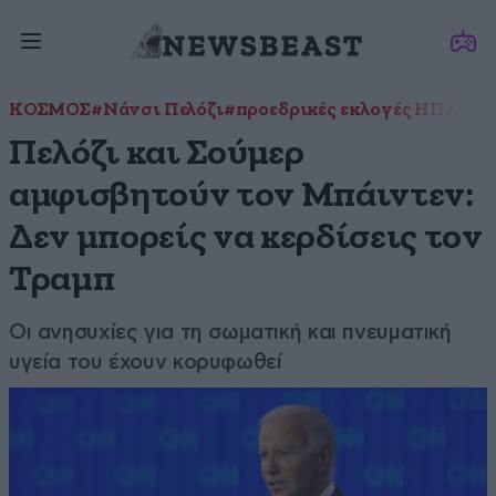
ΚΟΣΜΟΣ
#Νάνσι Πελόζι
#πρoεδρικές εκλoγές ΗΠΑ
#Τζ
Πελόζι και Σούμερ
αμφισβητούν τον Μπάιντεν:
Δεν μπορείς να κερδίσεις τον
Τραμπ
Οι ανησυχίες για τη σωματική και πνευματική
υγεία του έχουν κορυφωθεί