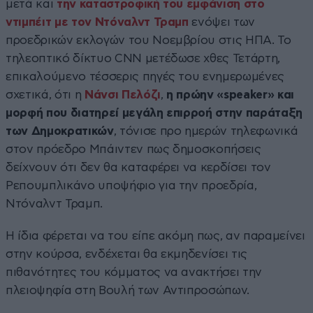
μετά και
την καταστροφική του εμφάνιση στο
ντιμπέιτ με τον Ντόναλντ Τραμπ
ενόψει των
προεδρικών εκλογών του Νοεμβρίου στις ΗΠΑ. Το
τηλεοπτικό δίκτυο CNN μετέδωσε χθες Τετάρτη,
επικαλούμενο τέσσερις πηγές του ενημερωμένες
σχετικά, ότι η
Νάνσι Πελόζι
,
η πρώην «speaker» και
μορφή που διατηρεί μεγάλη επιρροή στην παράταξη
των Δημοκρατικών
, τόνισε προ ημερών τηλεφωνικά
στον πρόεδρο Μπάιντεν πως δημοσκοπήσεις
δείχνουν ότι δεν θα καταφέρει να κερδίσει τον
Ρεπουμπλικάνο υποψήφιο για την προεδρία,
Ντόναλντ Τραμπ.
Η ίδια φέρεται να του είπε ακόμη πως, αν παραμείνει
στην κούρσα, ενδέχεται θα εκμηδενίσει τις
πιθανότητες του κόμματος να ανακτήσει την
πλειοψηφία στη Βουλή των Αντιπροσώπων.