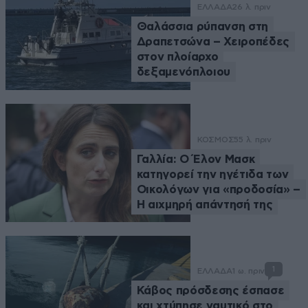
ΕΛΛΑΔΑ
26 λ. πριν
Θαλάσσια ρύπανση στη
Δραπετσώνα – Χειροπέδες
στον πλοίαρχο
δεξαμενόπλοιου
ΚΟΣΜΟΣ
55 λ. πριν
Γαλλία: Ο Έλον Μασκ
κατηγορεί την ηγέτιδα των
Οικολόγων για «προδοσία» –
Η αιχμηρή απάντησή της
1
ΕΛΛΑΔΑ
1 ω. πριν
Κάβος πρόσδεσης έσπασε
και χτύπησε ναυτικό στο