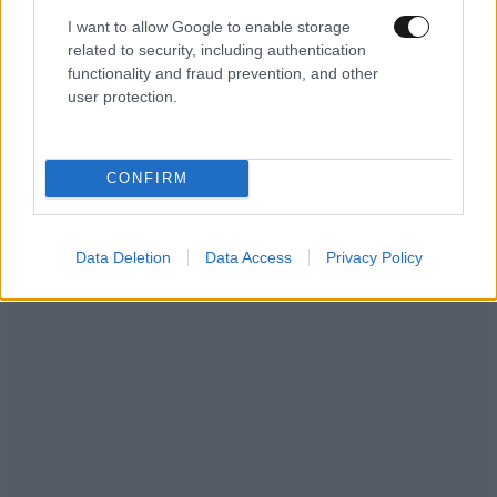
I want to allow Google to enable storage
related to security, including authentication
functionality and fraud prevention, and other
user protection.
ΕΛΛΑΔΑ
10·08·2026 00:07
Σαν σήμερα 10 Αυγούστου: Η Ελλάδα αγγίζει
CONFIRM
για λίγο το όνειρο «των δύο ηπείρων και των
πέντε θαλασσών»
Data Deletion
Data Access
Privacy Policy