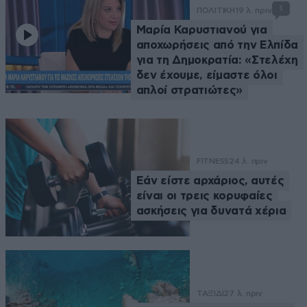
1
ΠΟΛΙΤΙΚΗ
19 λ. πριν
Μαρία Καρυστιανού για
αποχωρήσεις από την Ελπίδα
για τη Δημοκρατία: «Στελέχη
δεν έχουμε, είμαστε όλοι
απλοί στρατιώτες»
FITNESS
24 λ. πριν
Εάν είστε αρχάριος, αυτές
είναι οι τρεις κορυφαίες
ασκήσεις για δυνατά χέρια
ΤΑΞΙΔΙ
27 λ. πριν