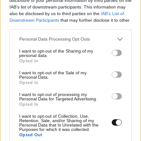
disclosure of your personal information by third parties on the
IAB’s list of downstream participants. This information may
Μαλιστα... Τυχαια μπηκε εκει που μπηκε...
also be disclosed by us to third parties on the
IAB’s List of
Downstream Participants
that may further disclose it to other
Απαντήστε
3
0
third parties.
Please note that this website/app uses one or more Google
Personal Data Processing Opt Outs
Τί υπονοείς;
28·03·2024 09:22
services and may gather and store information including but
not limited to your visit or usage behaviour. You may click to
I want to opt-out of the Sharing of my
personal data.
Οτι είναι ιχθυολάγνος; Με τόσο καχύποπτο
grant or deny consent to Google and its third-party tags to
Opted In
μυαλό, άντε τώρα να εμπιστευτείς τον
use your data for below specified purposes in below Google
consent section.
σερβιτόρο, όταν πας σε ψαροταβέρνα...
I want to opt-out of the Sale of my
Personal Data.
Opted In
Απαντήστε
2
0
I want to opt-out of processing my
Personal Data for Targeted Advertising.
Dim1982
28·03·2024 09:34
Opted In
Χαχα!
I want to opt-out of Collection, Use,
Retention, Sale, and/or Sharing of my
Personal Data that Is Unrelated with the
Purposes for which it was collected.
Απαντήστε
2
0
Opted Out