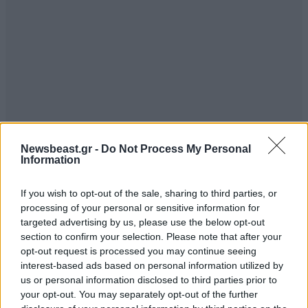
Newsbeast.gr -
Do Not Process My Personal
Information
ok,,,
28·03·2024 07:38
If you wish to opt-out of the sale, sharing to third parties, or
processing of your personal or sensitive information for
ok ... να μην ρωτήσουμε περισσότερα ε?
targeted advertising by us, please use the below opt-out
section to confirm your selection. Please note that after your
Απαντήστε
2
0
opt-out request is processed you may continue seeing
interest-based ads based on personal information utilized by
us or personal information disclosed to third parties prior to
your opt-out. You may separately opt-out of the further
Dim1982
28·03·2024 07:05