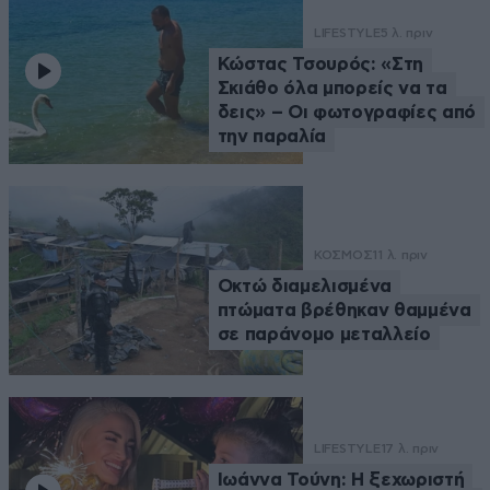
LIFESTYLE
5 λ. πριν
Κώστας Τσουρός: «Στη
Σκιάθο όλα μπορείς να τα
δεις» – Οι φωτογραφίες από
την παραλία
ΚΟΣΜΟΣ
11 λ. πριν
Οκτώ διαμελισμένα
πτώματα βρέθηκαν θαμμένα
σε παράνομο μεταλλείο
LIFESTYLE
17 λ. πριν
Ιωάννα Τούνη: Η ξεχωριστή