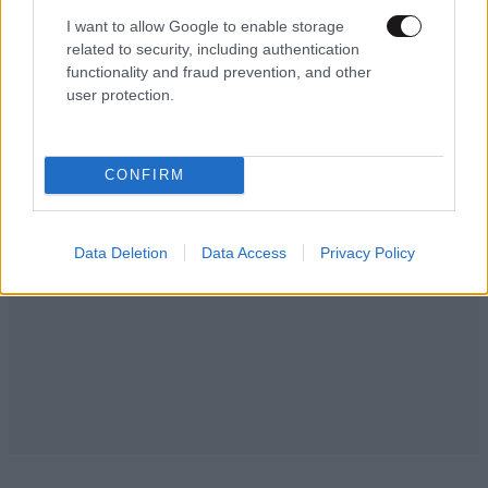
I want to allow Google to enable storage
related to security, including authentication
Ακολουθήστε το
NEWSBEAST
στο
Google News
functionality and fraud prevention, and other
user protection.
και μάθετε πρώτοι όλες τις ειδήσεις
CONFIRM
Data Deletion
Data Access
Privacy Policy