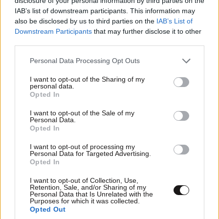
disclosure of your personal information by third parties on the
Το νέο TOM FORD Soleil Pop-Up Store στην
IAB’s list of downstream participants. This information may
also be disclosed by us to third parties on the
IAB’s List of
Astir Marina Βουλιαγμένης είναι ο πιο
Downstream Participants
that may further disclose it to other
πολυτελής beauty προορισμός του καλοκαιριού
third parties.
Please note that this website/app uses one or more Google
Personal Data Processing Opt Outs
services and may gather and store information including but
not limited to your visit or usage behaviour. You may click to
I want to opt-out of the Sharing of my
personal data.
grant or deny consent to Google and its third-party tags to
Opted In
use your data for below specified purposes in below Google
consent section.
I want to opt-out of the Sale of my
Personal Data.
Opted In
I want to opt-out of processing my
Personal Data for Targeted Advertising.
Opted In
I want to opt-out of Collection, Use,
Retention, Sale, and/or Sharing of my
Personal Data that Is Unrelated with the
Purposes for which it was collected.
Αυτές οι 3 οικονομικές μάσκες μαλλιών από
Opted Out