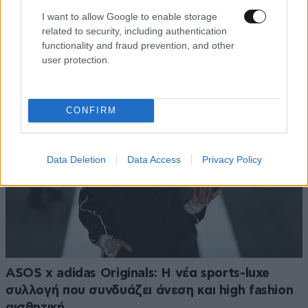
I want to allow Google to enable storage
Το μυστικό δεν είναι τα κιλά αλλά η εφαρμογή –
related to security, including authentication
Τα 7 fashion tips που αλλάζουν το αποτέλεσμα
functionality and fraud prevention, and other
user protection.
CONFIRM
Data Deletion
Data Access
Privacy Policy
ASOS x adidas Originals: Η νέα sports-luxe
συλλογή που συνδυάζει άνεση και high fashion
αισθητική