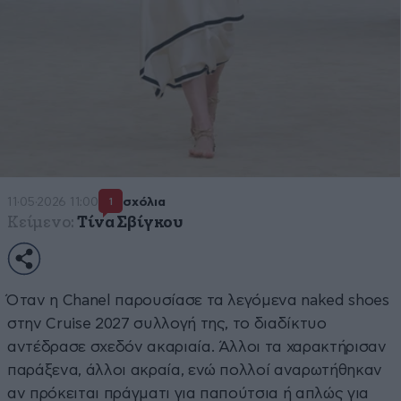
11·05·2026 11:00
σχόλια
1
Κείμενο:
Τίνα Σβίγκου
Όταν η Chanel παρουσίασε τα λεγόμενα naked shoes
στην Cruise 2027 συλλογή της, το διαδίκτυο
αντέδρασε σχεδόν ακαριαία. Άλλοι τα χαρακτήρισαν
παράξενα, άλλοι ακραία, ενώ πολλοί αναρωτήθηκαν
αν πρόκειται πράγματι για παπούτσια ή απλώς για