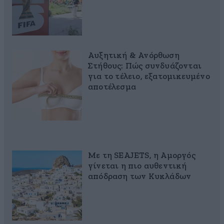
Αυξητική & Ανόρθωση
Στήθους: Πώς συνδυάζονται
για το τέλειο, εξατομικευμένο
αποτέλεσμα
Με τη SEAJETS, η Αμοργός
γίνεται η πιο αυθεντική
απόδραση των Κυκλάδων