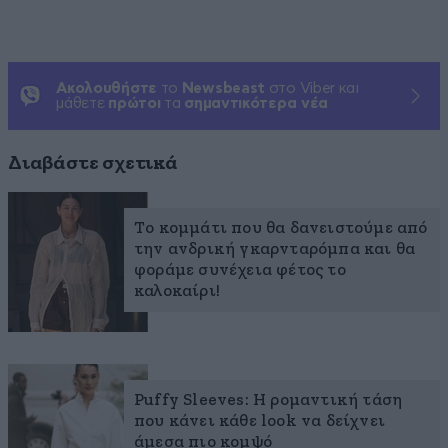
Ακολουθήστε
το
Newsbeast
στο Viber και
μάθετε
πρώτοι
τα
σημαντικότερα νέα
Διαβάστε σχετικά
Το κομμάτι που θα δανειστούμε από
την ανδρική γκαρνταρόμπα και θα
φοράμε συνέχεια φέτος το
καλοκαίρι!
Puffy Sleeves: Η ρομαντική τάση
που κάνει κάθε look να δείχνει
άμεσα πιο κομψό