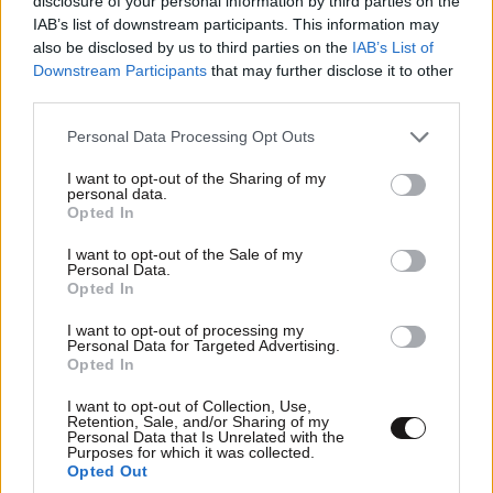
disclosure of your personal information by third parties on the
IAB’s list of downstream participants. This information may
also be disclosed by us to third parties on the
IAB’s List of
Downstream Participants
that may further disclose it to other
third parties.
Please note that this website/app uses one or more Google
Personal Data Processing Opt Outs
services and may gather and store information including but
not limited to your visit or usage behaviour. You may click to
I want to opt-out of the Sharing of my
Η φούστα-παρεό είναι το πιο stylish κομμάτι
personal data.
grant or deny consent to Google and its third-party tags to
Opted In
του καλοκαιριού
use your data for below specified purposes in below Google
consent section.
I want to opt-out of the Sale of my
Personal Data.
Opted In
I want to opt-out of processing my
Personal Data for Targeted Advertising.
Opted In
I want to opt-out of Collection, Use,
Retention, Sale, and/or Sharing of my
Personal Data that Is Unrelated with the
Purposes for which it was collected.
Opted Out