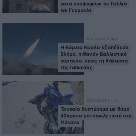
κατά υποψηφίων σε Γαλλία
και Γερμανία
ΚΟΣΜΟΣ
6 λ. πριν
Η Βόρεια Κορέα εξαπέλυσε
βλήμα, πιθανόν βαλλιστικό
πύραυλο, προς τη θάλασσα
της Ιαπωνίας
ΕΛΛΑΔΑ
14 λ. πριν
Τροχαίο δυστύχημα με θύμα
42χρονο μοτοσικλετιστή στη
Μύκονο