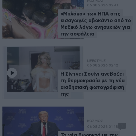
ΚΟΣΜΟΣ
06·08·2026 02:41
«Μπλόκο» των ΗΠΑ στις
εισαγωγές αβοκάντο από το
Μεξικό λόγω ανησυχιών για
την ασφάλεια
LIFESTYLE
06·08·2026 02:12
Η Σίντνεϊ Σουίνι ανεβάζει
τη θερμοκρασία με τη νέα
αισθησιακή φωτογράφισή
της
ΚΟΣΜΟΣ
1
06·08·2026 01:48
Τα νέα θωρηκτά με την