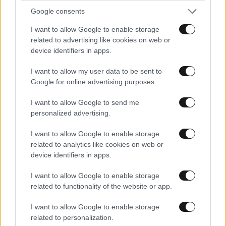
Ροή Ειδήσεων
Google consents
I want to allow Google to enable storage
related to advertising like cookies on web or
device identifiers in apps.
ΚΟΣΜΟΣ
1 λ. πριν
I want to allow my user data to be sent to
Οι ΗΠΑ ζητούν έκτακτη
Google for online advertising purposes.
σύνοδο του ΟΑΚ για τη
Νικαράγουα
I want to allow Google to send me
personalized advertising.
I want to allow Google to enable storage
related to analytics like cookies on web or
ΠΟΛΙΤΙΚΗ
10 λ. πριν
device identifiers in apps.
Πώς σχεδιάζει η κυβέρνηση
I want to allow Google to enable storage
να κλείσει τους ανοιχτούς
related to functionality of the website or app.
λογαριασμούς με Λιβύη,
Αλβανία και Τουρκία για τη
I want to allow Google to enable storage
χάραξη ΑΟΖ
related to personalization.