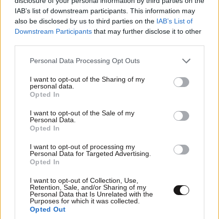
disclosure of your personal information by third parties on the
IAB’s list of downstream participants. This information may
also be disclosed by us to third parties on the
IAB’s List of
Με τη SEAJETS, η Αμοργός
Downstream Participants
that may further disclose it to other
γίνεται η πιο αυθεντική
third parties.
απόδραση των Κυκλάδων
Please note that this website/app uses one or more Google
Personal Data Processing Opt Outs
services and may gather and store information including but
not limited to your visit or usage behaviour. You may click to
I want to opt-out of the Sharing of my
personal data.
grant or deny consent to Google and its third-party tags to
Opted In
use your data for below specified purposes in below Google
Το λάθος που κάνουν 8 στους
consent section.
I want to opt-out of the Sale of my
10 παίκτες σήμερα
Personal Data.
Opted In
I want to opt-out of processing my
Personal Data for Targeted Advertising.
Opted In
I want to opt-out of Collection, Use,
Retention, Sale, and/or Sharing of my
Personal Data that Is Unrelated with the
Purposes for which it was collected.
Opted Out