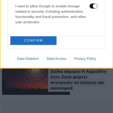
I want to allow Google to enable storage
related to security, including authentication
functionality and fraud prevention, and other
user protection.
ΕΛΛΑΔΑ
19 λ. πριν
Ο καιρός σήμερα 6/8/2026
CONFIRM
Data Deletion
Data Access
Privacy Policy
LIFESTYLE
23 λ. πριν
Ζώδια σήμερα: Η Αφροδίτη
στον Ζυγό φέρνει
ανατροπές σε σχέσεις και
οικονομικά