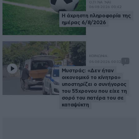
Ο,ΤΙ ΝΑ 'ΝΑΙ
06·08·2026 00:42
Η άχρηστη πληροφορία της
ημέρας 6/8/2026
ΚΟΙΝΩΝΙΑ
1
06·08·2026 00:32
Μυστράς: «Δεν ήταν
οικονομικό το κίνητρο»
υποστηρίζει ο συνήγορος
του 55χρονου που είχε τη
σορό του πατέρα του σε
καταψύκτη