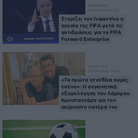
ΑΘΛΗΤΙΚΑ
06·08·2026 01:21
Στηρίζει τον Ινφαντίνο η
ηγεσία της FIFA μετά τις
αντιδράσεις για το FIFA
Forward Enterprise
LIFESTYLE
06·08·2026 00:59
«Τα πρώτα γενέθλια χωρίς
εσένα»: Η συγκινητική
εξομολόγηση του Λάμπρου
Κωνσταντάρα για τον
αείμνηστο πατέρα του