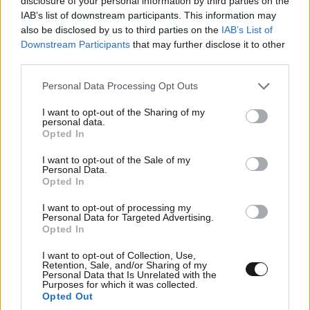
disclosure of your personal information by third parties on the
IAB’s list of downstream participants. This information may
also be disclosed by us to third parties on the
IAB’s List of
Downstream Participants
that may further disclose it to other
third parties.
Please note that this website/app uses one or more Google
Personal Data Processing Opt Outs
services and may gather and store information including but
not limited to your visit or usage behaviour. You may click to
I want to opt-out of the Sharing of my
personal data.
grant or deny consent to Google and its third-party tags to
Opted In
Stateless
14·02·2018 23:14
use your data for below specified purposes in below Google
consent section.
I want to opt-out of the Sale of my
Typical brexiters!
Personal Data.
Opted In
Απαντήστε
1
1
I want to opt-out of processing my
Personal Data for Targeted Advertising.
Opted In
I want to opt-out of Collection, Use,
χαχα
14·02·2018 21:05
Retention, Sale, and/or Sharing of my
Personal Data that Is Unrelated with the
Purposes for which it was collected.
καλοοοοο
Opted Out