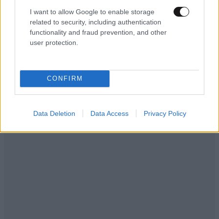
«Κάηκε το σπίτι μας στην Ελλάδα λίγο πριν
I want to allow Google to enable storage
μετακομίσουμε»: Απαρηγόρητη η οικογένεια
related to security, including authentication
functionality and fraud prevention, and other
από τη Βρετανία που είδε το όνειρο ζωής να
user protection.
γίνεται στάχτη
CONFIRM
Data Deletion
Data Access
Privacy Policy