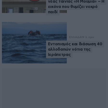
νέας ταινίας «Η Μούμια» – Η
εικόνα που θυμίζει νεκρό
παιδί
ΕΛΛΑΔΑ
19 λ. πριν
Εντοπισμός και διάσωση 40
αλλοδαπών νότια της
Ιεράπετρας