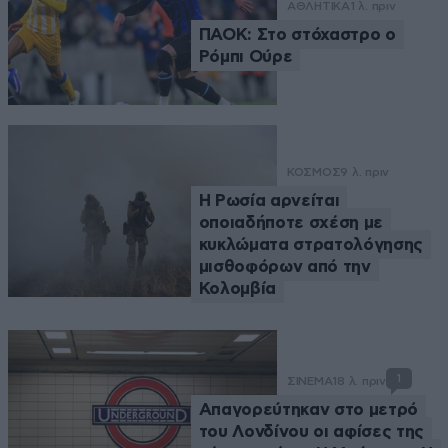
ΑΘΛΗΤΙΚΑ
1 λ. πριν
ΠΑΟΚ: Στο στόχαστρο ο
Ρόμπι Ούρε
ΚΟΣΜΟΣ
9 λ. πριν
Η Ρωσία αρνείται
οποιαδήποτε σχέση με
κυκλώματα στρατολόγησης
μισθοφόρων από την
Κολομβία
1
ΣΙΝΕΜΑ
18 λ. πριν
Απαγορεύτηκαν στο μετρό
του Λονδίνου οι αφίσες της