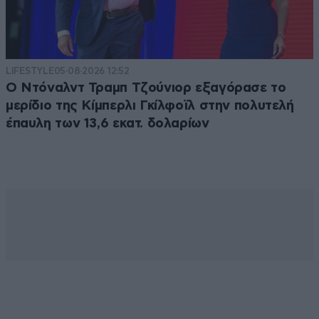
LIFESTYLE
05·08·2026 12:52
Ο Ντόναλντ Τραμπ Τζούνιορ εξαγόρασε το
μερίδιο της Κίμπερλι Γκίλφοϊλ στην πολυτελή
έπαυλη των 13,6 εκατ. δολαρίων