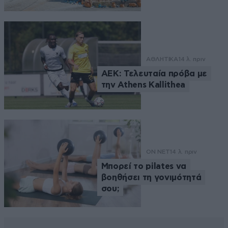
ΑΘΛΗΤΙΚΑ
14 λ. πριν
ΑΕΚ: Τελευταία πρόβα με
την Athens Kallithea
ON NET
14 λ. πριν
Μπορεί το pilates να
βοηθήσει τη γονιμότητά
σου;