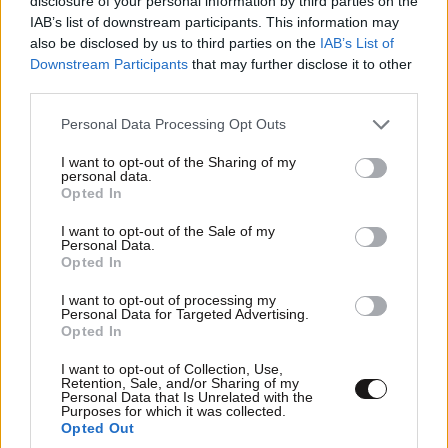
disclosure of your personal information by third parties on the
IAB’s list of downstream participants. This information may
also be disclosed by us to third parties on the
IAB’s List of
Downstream Participants
that may further disclose it to other
third parties.
Please note that this website/app uses one or more Google
Personal Data Processing Opt Outs
services and may gather and store information including but
not limited to your visit or usage behaviour. You may click to
I want to opt-out of the Sharing of my
personal data.
grant or deny consent to Google and its third-party tags to
MINOAN LINES: Ταξιδεύουμε στη Μήλο με
Opted In
use your data for below specified purposes in below Google
εκπτώσεις έως 50%
consent section.
I want to opt-out of the Sale of my
Personal Data.
Opted In
I want to opt-out of processing my
Personal Data for Targeted Advertising.
Opted In
I want to opt-out of Collection, Use,
Retention, Sale, and/or Sharing of my
Personal Data that Is Unrelated with the
Purposes for which it was collected.
Opted Out