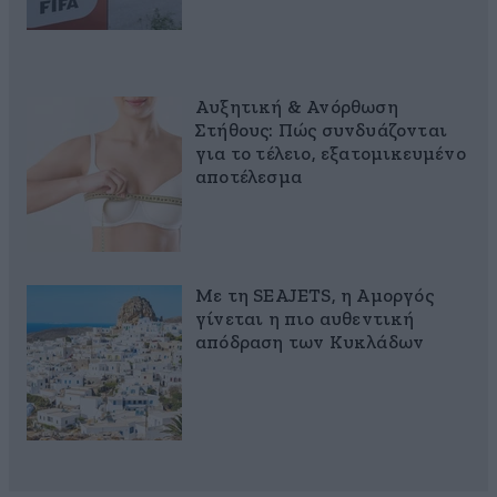
Αυξητική & Ανόρθωση
Στήθους: Πώς συνδυάζονται
για το τέλειο, εξατομικευμένο
αποτέλεσμα
Με τη SEAJETS, η Αμοργός
γίνεται η πιο αυθεντική
απόδραση των Κυκλάδων