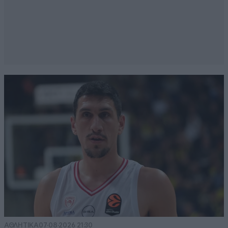
ΑΘΛΗΤΙΚΑ
07·08·2026 21:30