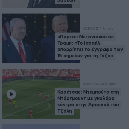
βάσεων
ΚΟΣΜΟΣ
14 λ. πριν
«Πόρτα» Νετανιάχου σε
Τραμπ: «Το Ισραήλ
απορρίπτει το έγγραφο των
15 σημείων για τη Γάζα»
ΑΘΛΗΤΙΚΑ
15 λ. πριν
Καρέτσας: Ντεμπούτο στη
Ντόρτμουντ με γκολάρα
κόντρα στην Άρσεναλ του
Τζόλη