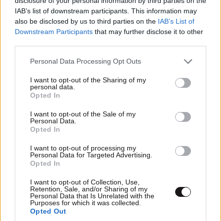
disclosure of your personal information by third parties on the
IAB’s list of downstream participants. This information may
also be disclosed by us to third parties on the
IAB’s List of
Downstream Participants
that may further disclose it to other
third parties.
ΣΧΌΛΙΑ ΑΝΑΓΝΩΣΤΏΝ
2
Please note that this website/app uses one or more Google
Personal Data Processing Opt Outs
services and may gather and store information including but
not limited to your visit or usage behaviour. You may click to
I want to opt-out of the Sharing of my
personal data.
grant or deny consent to Google and its third-party tags to
Opted In
use your data for below specified purposes in below Google
consent section.
I want to opt-out of the Sale of my
Personal Data.
ΠΡΟΣΘΕΣΤΕ ΤΟ ΣΧΟΛΙΟ ΣΑΣ
Opted In
I want to opt-out of processing my
Personal Data for Targeted Advertising.
Opted In
I want to opt-out of Collection, Use,
Retention, Sale, and/or Sharing of my
Personal Data that Is Unrelated with the
Purposes for which it was collected.
Opted Out