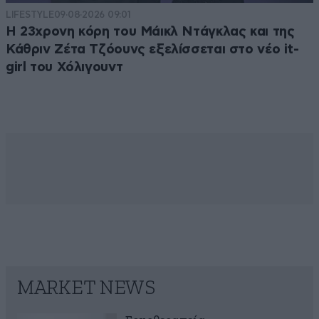
LIFESTYLE
09·08·2026 09:01
Η 23χρονη κόρη τoυ Μάικλ Ντάγκλας και της
Κάθριν Ζέτα Τζόουνς εξελίσσεται στο νέο it-
girl του Χόλιγουντ
MARKET NEWS