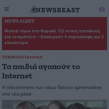
NEWS ALERT
Φωτιά τώρα στο Κορωπί, 112 στους κατοίκους
για ετοιμότητα – Επιχειρούν 4 αεροσκάφη και 2
ελικόπτερα
ΤΕΧΝΟΛΟΓΙΑ
#wind
Τα παιδιά αγαπούν το
Internet
Η πλειονότητα των νέων δείχνει εμπιστοσύνη
στα νέα μέσα