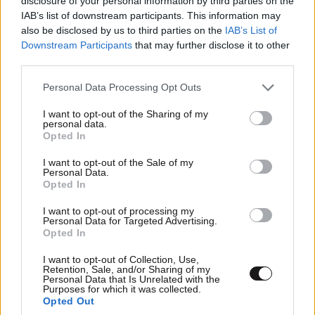
disclosure of your personal information by third parties on the
IAB’s list of downstream participants. This information may
also be disclosed by us to third parties on the
IAB’s List of
Downstream Participants
that may further disclose it to other
third parties.
H έρευνα για το ChatGPT που σοκάρει:
Please note that this website/app uses one or more Google
Personal Data Processing Opt Outs
Δημιουργεί ιστορίες που οι άνθρωποι τις
services and may gather and store information including but
προτιμούν από τα μυθιστορήματα
not limited to your visit or usage behaviour. You may click to
I want to opt-out of the Sharing of my
personal data.
grant or deny consent to Google and its third-party tags to
Opted In
use your data for below specified purposes in below Google
consent section.
I want to opt-out of the Sale of my
Personal Data.
Opted In
I want to opt-out of processing my
Personal Data for Targeted Advertising.
Opted In
I want to opt-out of Collection, Use,
Retention, Sale, and/or Sharing of my
Personal Data that Is Unrelated with the
Purposes for which it was collected.
Opted Out