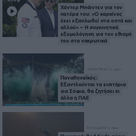
Χάντερ Μπάιντεν για τον
πατέρα του: «Ο καρκίνος
έχει εξαπλωθεί στα οστά και
αλλού» – Η συγκινητική
εξομολόγηση για τον εθισμό
του στα νακρωτικά
ΑΘΛΗΤΙΚΑ
7 λ. πριν
Παναθηναϊκός:
Εξαντλούνται τα εισιτήρια
για Σόφια, θα ζητήσει κι
άλλα η ΠΑΕ
ΕΛΛΑΔΑ
14 λ. πριν