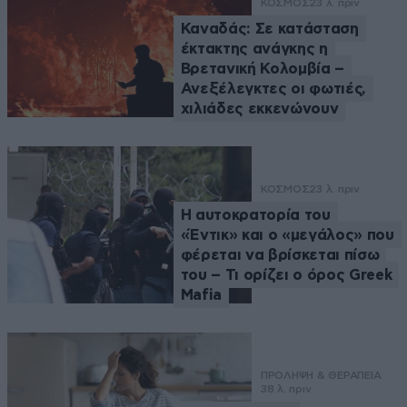
ΚΟΣΜΟΣ
23 λ. πριν
Καναδάς: Σε κατάσταση
έκτακτης ανάγκης η
Βρετανική Κολομβία –
Ανεξέλεγκτες οι φωτιές,
χιλιάδες εκκενώνουν
ΚΟΣΜΟΣ
23 λ. πριν
Η αυτοκρατορία του
«Έντικ» και ο «μεγάλος» που
φέρεται να βρίσκεται πίσω
του – Τι ορίζει ο όρος Greek
Mafia
ΠΡΟΛΗΨΗ & ΘΕΡΑΠΕΙΑ
38 λ. πριν