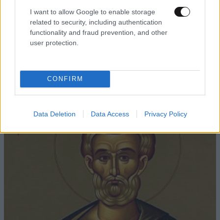
I want to allow Google to enable storage
related to security, including authentication
functionality and fraud prevention, and other
user protection.
LIFESTYLE
08·08·2026 21:36
Μαρία Εκμεκτσίογλου: «17 λευκά τριαντάφυλλα
για έναν χρόνο» από τον σύζυγό της στην
Κωνσταντινούπολη
CONFIRM
Data Deletion
Data Access
Privacy Policy