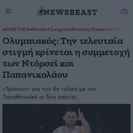
ΑΘΛΗΤΙΚΑ
#Basket League
#Κώστας Παπανικολάου
#Ο
Ολυμπιακός: Την τελευταία
στιγμή κρίνεται η συμμετοχή
των Ντόρσεϊ και
Παπανικολάου
«Τρέχουν» για τον 4ο τελικό με τον
Παναθηναϊκό οι δύο παίκτες