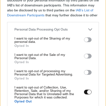
disclosure of your personal information by third parties on the
IAB’s list of downstream participants. This information may
also be disclosed by us to third parties on the
IAB’s List of
Downstream Participants
that may further disclose it to other
third parties.
Please note that this website/app uses one or more Google
Personal Data Processing Opt Outs
services and may gather and store information including but
not limited to your visit or usage behaviour. You may click to
I want to opt-out of the Sharing of my
personal data.
grant or deny consent to Google and its third-party tags to
Opted In
use your data for below specified purposes in below Google
consent section.
I want to opt-out of the Sale of my
Personal Data.
Opted In
I want to opt-out of processing my
Personal Data for Targeted Advertising.
Opted In
I want to opt-out of Collection, Use,
Retention, Sale, and/or Sharing of my
Personal Data that Is Unrelated with the
Purposes for which it was collected.
Opted Out