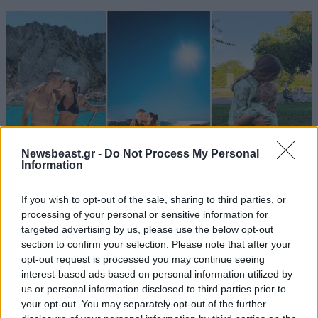
Newsbeast.gr -
Do Not Process My Personal
Information
If you wish to opt-out of the sale, sharing to third parties, or
processing of your personal or sensitive information for
LIFESTYLE
08·08·2026 19:12
targeted advertising by us, please use the below opt-out
Εριέττα Κούρκουλου – Τα 33α γενέθλια και τα
section to confirm your selection. Please note that after your
φιλιά με τον Βύρωνα Βασιλειάδη: «Καμία στιγμή
opt-out request is processed you may continue seeing
ευτυχίας δεδομένη»
interest-based ads based on personal information utilized by
us or personal information disclosed to third parties prior to
your opt-out. You may separately opt-out of the further