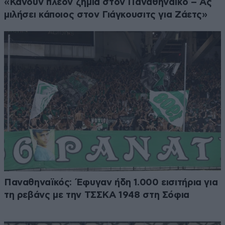
«Κάνουν πλέον ζημιά στον Παναθηναϊκό – Ας
μιλήσει κάποιος στον Γιάγκουσιτς για Ζάετς»
Παναθηναϊκός: Έφυγαν ήδη 1.000 εισιτήρια για
τη ρεβάνς με την ΤΣΣΚΑ 1948 στη Σόφια