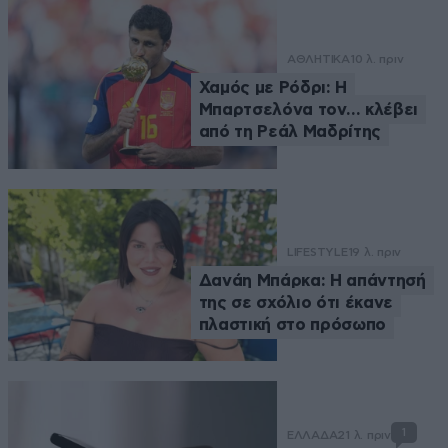
ΑΘΛΗΤΙΚΑ
10 λ. πριν
Χαμός με Ρόδρι: Η
Μπαρτσελόνα τον… κλέβει
από τη Ρεάλ Μαδρίτης
LIFESTYLE
19 λ. πριν
Δανάη Μπάρκα: Η απάντησή
της σε σχόλιο ότι έκανε
πλαστική στο πρόσωπο
1
ΕΛΛΑΔΑ
21 λ. πριν