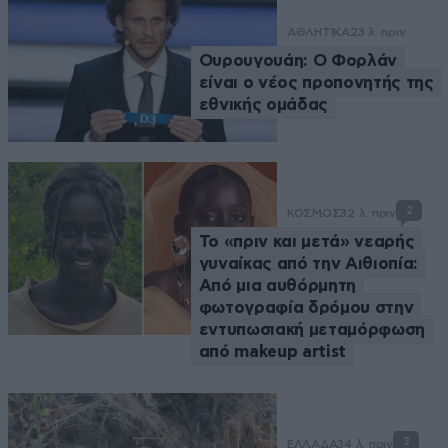
ΑΘΛΗΤΙΚΑ
23 λ. πριν
Ουρουγουάη: Ο Φορλάν
είναι ο νέος προπονητής της
εθνικής ομάδας
2
ΚΟΣΜΟΣ
32 λ. πριν
Το «πριν και μετά» νεαρής
γυναίκας από την Αιθιοπία:
Από μια αυθόρμητη
φωτογραφία δρόμου στην
εντυπωσιακή μεταμόρφωση
από makeup artist
3
ΕΛΛΑΔΑ
34 λ. πριν