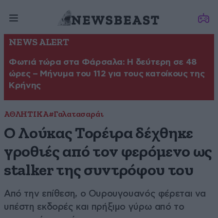
NEWS ALERT
Φωτιά τώρα στα Φάρσαλα: Η δεύτερη σε 48
ώρες – Μήνυμα του 112 για τους κατοίκους της
Κρήνης
ΑΘΛΗΤΙΚΑ
#Γαλατασαράι
Ο Λούκας Τορέιρα δέχθηκε
γροθιές από τον φερόμενο ως
stalker της συντρόφου του
Από την επίθεση, ο Ουρουγουανός φέρεται να
υπέστη εκδορές και πρήξιμο γύρω από το