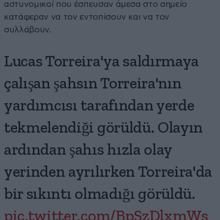
αστυνομικοί που έσπευσαν άμεσα στο σημείο
κατάφεραν να τον εντοπίσουν και να τον
συλλάβουν.
Lucas Torreira'ya saldırmaya
çalışan şahsın Torreira'nın
yardımcısı tarafından yerde
tekmelendiği görüldü. Olayın
ardından şahıs hızla olay
yerinden ayrılırken Torreira'da
bir sıkıntı olmadığı görüldü.
pic.twitter.com/BpSzDlxmWs