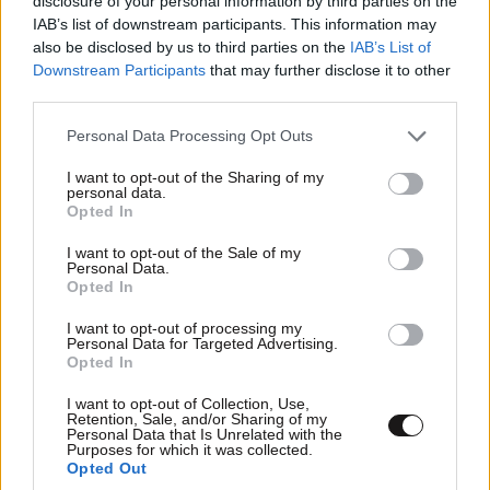
disclosure of your personal information by third parties on the
IAB’s list of downstream participants. This information may
also be disclosed by us to third parties on the
IAB’s List of
Downstream Participants
that may further disclose it to other
third parties.
Please note that this website/app uses one or more Google
Personal Data Processing Opt Outs
services and may gather and store information including but
not limited to your visit or usage behaviour. You may click to
I want to opt-out of the Sharing of my
personal data.
grant or deny consent to Google and its third-party tags to
Opted In
use your data for below specified purposes in below Google
consent section.
I want to opt-out of the Sale of my
Personal Data.
Opted In
I want to opt-out of processing my
Personal Data for Targeted Advertising.
LIFESTYLE
06·08·2026 12:46
Opted In
Μαρία Κορινθίου: «Είμαι πιο ευτυχισμένη από
I want to opt-out of Collection, Use,
ποτέ – Ναι, έχω πατήσει φρένο»
Retention, Sale, and/or Sharing of my
Personal Data that Is Unrelated with the
Purposes for which it was collected.
Opted Out