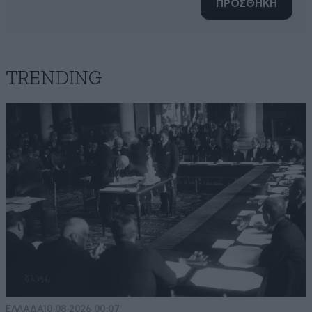
ΠΡΟΣΘΗΚΗ
TRENDING
ΕΛΛΑΔΑ
10·08·2026 00:07