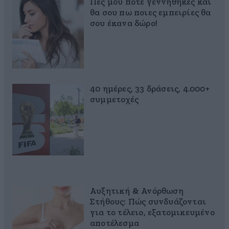
Πες μου πότε γεννήθηκες και
θα σου πω ποιες εμπειρίες θα
σου έκανα δώρο!
40 ημέρες, 33 δράσεις, 4.000+
συμμετοχές
Αυξητική & Ανόρθωση
Στήθους: Πώς συνδυάζονται
για το τέλειο, εξατομικευμένο
αποτέλεσμα