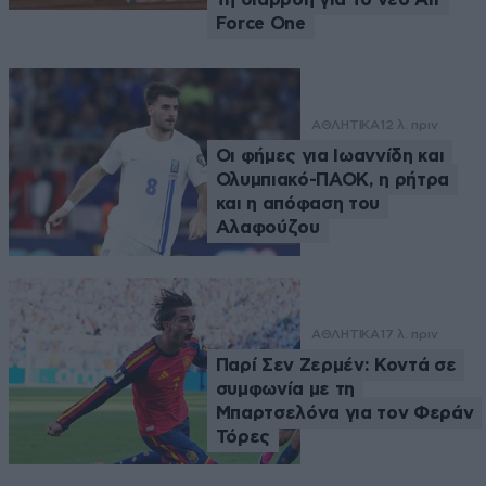
Force One
ΑΘΛΗΤΙΚΑ
12 λ. πριν
Οι φήμες για Ιωαννίδη και
Ολυμπιακό-ΠΑΟΚ, η ρήτρα
και η απόφαση του
Αλαφούζου
ΑΘΛΗΤΙΚΑ
17 λ. πριν
Παρί Σεν Ζερμέν: Κοντά σε
συμφωνία με τη
Μπαρτσελόνα για τον Φεράν
Τόρες