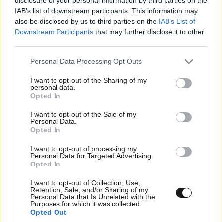
disclosure of your personal information by third parties on the
IAB’s list of downstream participants. This information may
also be disclosed by us to third parties on the
IAB’s List of
Downstream Participants
that may further disclose it to other
third parties.
Please note that this website/app uses one or more Google
Personal Data Processing Opt Outs
services and may gather and store information including but
not limited to your visit or usage behaviour. You may click to
I want to opt-out of the Sharing of my
personal data.
grant or deny consent to Google and its third-party tags to
Opted In
use your data for below specified purposes in below Google
consent section.
I want to opt-out of the Sale of my
Personal Data.
Opted In
I want to opt-out of processing my
Personal Data for Targeted Advertising.
Opted In
I want to opt-out of Collection, Use,
Retention, Sale, and/or Sharing of my
Personal Data that Is Unrelated with the
Purposes for which it was collected.
Opted Out