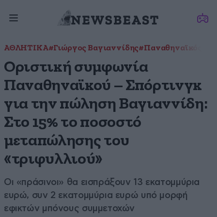
ΑΘΛΗΤΙΚΑ
#Γιώργος Βαγιαννίδης
#Παναθηναϊκός
#Σπ
Οριστική συμφωνία
Παναθηναϊκού – Σπόρτινγκ
για την πώληση Βαγιαννίδη:
Στο 15% το ποσοστό
μεταπώλησης του
«τριφυλλιού»
Οι «πράσινοι» θα εισπράξουν 13 εκατομμύρια
ευρώ, συν 2 εκατομμύρια ευρώ υπό μορφή
εφικτών μπόνους συμμετοχών