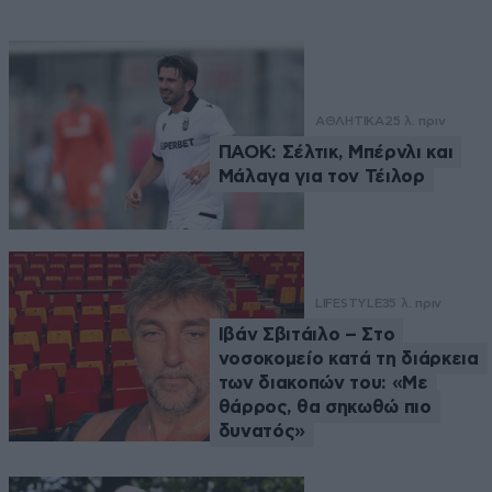
ΑΘΛΗΤΙΚΑ
25 λ. πριν
ΠΑΟΚ: Σέλτικ, Μπέρνλι και
Μάλαγα για τον Τέιλορ
LIFESTYLE
35 λ. πριν
Ιβάν Σβιτάιλο – Στο
νοσοκομείο κατά τη διάρκεια
των διακοπών του: «Με
θάρρος, θα σηκωθώ πιο
δυνατός»