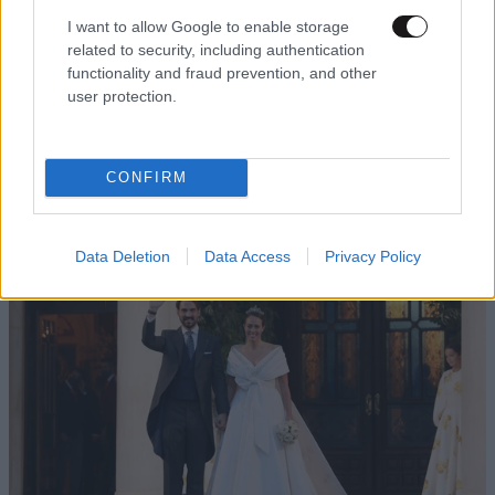
I want to allow Google to enable storage
related to security, including authentication
functionality and fraud prevention, and other
user protection.
ΔΙΑΤΡΟΦΗ
08·08·2026 08:30
Ογκολόγοι προειδοποιούν: Αυτές οι τροφές,
CONFIRM
περνούν απαρατήρητες, αλλά καλό είναι να τις
βγάλετε από την καθημερινότητά σας
Data Deletion
Data Access
Privacy Policy