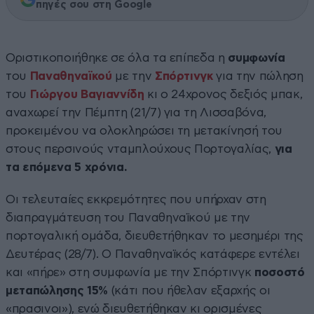
πηγές σου στη Google
Οριστικοποιήθηκε σε όλα τα επίπεδα η
συμφωνία
του
Παναθηναϊκού
με την
Σπόρτινγκ
για την πώληση
του
Γιώργου Βαγιαννίδη
κι ο 24χρονος δεξιός μπακ,
αναχωρεί την Πέμπτη (21/7) για τη Λισσαβόνα,
προκειμένου να ολοκληρώσει τη μετακίνησή του
στους περσινούς νταμπλούχους Πορτογαλίας,
για
τα επόμενα 5 χρόνια.
Οι τελευταίες εκκρεμότητες που υπήρχαν στη
διαπραγμάτευση του Παναθηναϊκού με την
πορτογαλική ομάδα, διευθετήθηκαν το μεσημέρι της
Δευτέρας (28/7). Ο Παναθηναϊκός κατάφερε εντέλει
και «πήρε» στη συμφωνία με την Σπόρτινγκ
ποσοστό
μεταπώλησης 15%
(κάτι που ήθελαν εξαρχής οι
«πρασινοι»), ενώ διευθετήθηκαν κι ορισμένες