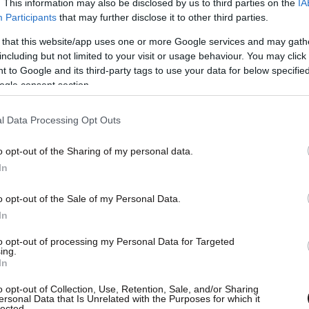
. This information may also be disclosed by us to third parties on the
IA
Participants
that may further disclose it to other third parties.
 that this website/app uses one or more Google services and may gath
including but not limited to your visit or usage behaviour. You may click 
 to Google and its third-party tags to use your data for below specifi
ogle consent section.
l Data Processing Opt Outs
ν και οι συσκευασίες λαθραίου καπνού θα
o opt-out of the Sharing of my personal data.
του υπουργείου Οικονομικών, προκειμένου να
In
γόντων δασμών και φόρων.
o opt-out of the Sale of my Personal Data.
In
ισαγγελέα Πρωτοδικών Σπάρτης.
to opt-out of processing my Personal Data for Targeted
ing.
In
o opt-out of Collection, Use, Retention, Sale, and/or Sharing
ersonal Data that Is Unrelated with the Purposes for which it
lected.