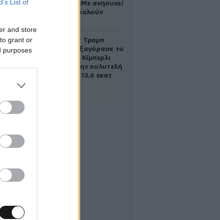
B’s List of
Ρονάλντο: «Με ανησυχεί
που με αποκαλούν
χοντρή»
er and store
to grant or
Ο Ντόναλντ Τραμπ
Τζούνιορ εξαγόρασε το
ed purposes
μερίδιο της Κίμπερλι
Γκίλφοϊλ στην πολυτελή
έπαυλη των 13,6 εκατ.
δολαρίων