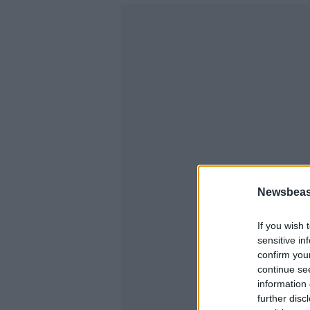
Newsbeast
If you wish 
sensitive in
confirm you
continue se
information 
further disc