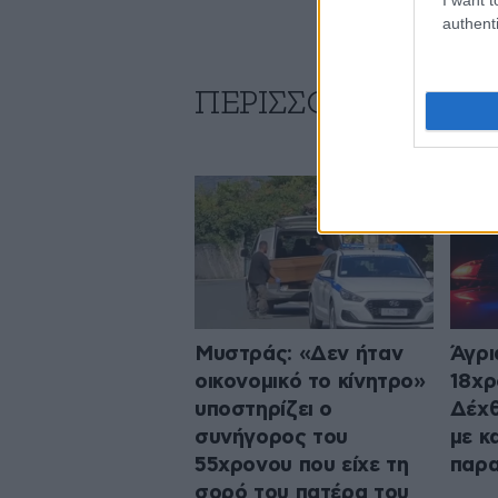
authenti
ΠΕΡΙΣΣΟΤΕΡΑ ΑΠΟ
Μυστράς: «Δεν ήταν
Άγρι
οικονομικό το κίνητρο»
18χρ
υποστηρίζει ο
Δέχθ
συνήγορος του
με κ
55χρονου που είχε τη
παρα
σορό του πατέρα του