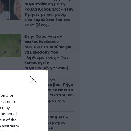
συγκατοίκηση με τη
Ρούλα Κορομηλά: «Ήταν
9 μήνες με γιατρούς,
είχε παραλύσει έπαιρνε
κορτιζόνες»
Στην Ουάσινγκτον
απελευθερώνουν
600.000 κουνούπια για
να μειώσουν τον
πληθυσμό τους – Πώς
λειτουργεί η
συγκεκριμένη τεχνική
Τραγωδία στον
Ασώματο Λέσβου: Πήγε
στο κτήμα να ποτίσει τα
sonal or
οπωροκηπευτικά του και
βρέθηκε νεκρός στο
ection to
πηγάδι
ou may
 personal
Georgina Rodriguez –
out of the
Ξεσπά η σύντροφος
 downstream
του Κριστιάνο