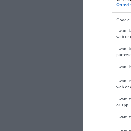
Opted 
Google 
I want t
web or d
I want t
purpose
I want 
I want t
web or d
I want t
or app.
I want t
I want t