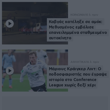
ΚΟΙΝΩΝΙΑ
10 λ. πριν
Καβγάς κατέληξε σε αμόκ:
Μεθυσμένος εμβόλισε
επανειλημμένα σταθμευμένο
αυτοκίνητο
ΑΘΛΗΤΙΚΑ
16 λ. πριν
Μάριους Κράιγκερ Λιντ: Ο
ποδοσφαιριστής που έγραψε
ιστορία στο Conference
League χωρίς δεξί χέρι