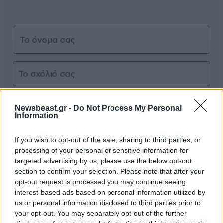
Xαρακτήρες: 0/1000
Newsbeast.gr -
Do Not Process My Personal
Information
Διαβάστε και ακολουθήστε τους κανόνες σχολιασμού
If you wish to opt-out of the sale, sharing to third parties, or
ΠΡΟΣΘΗΚΗ
processing of your personal or sensitive information for
targeted advertising by us, please use the below opt-out
section to confirm your selection. Please note that after your
opt-out request is processed you may continue seeing
Nikos-Nikos .
interest-based ads based on personal information utilized by
20·03·2026 10:48
us or personal information disclosed to third parties prior to
your opt-out. You may separately opt-out of the further
Ναρκομανεις και δολοφόνοι οι οργανωμένοι ουγγάνοι