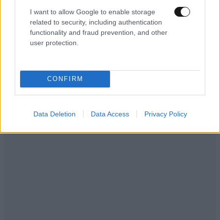
I want to allow Google to enable storage
related to security, including authentication
functionality and fraud prevention, and other
ΠΟΛΙΤΙΚΗ
1 ω. πριν
user protection.
Στο Α’ Νεκροταφείο το μνημόσυνο για τη Λένα
Σαμαρά – Συγγενείς και φίλοι στο πλευρό της
οικογένειας
CONFIRM
Data Deletion
Data Access
Privacy Policy