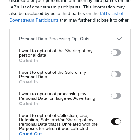
disclosure of your personal information by third parties on the
του ΠΑΟΚ.
IAB’s list of downstream participants. This information may
also be disclosed by us to third parties on the
IAB’s List of
Απαντήστε
0
0
Downstream Participants
that may further disclose it to other
third parties.
Please note that this website/app uses one or more Google
Personal Data Processing Opt Outs
services and may gather and store information including but
not limited to your visit or usage behaviour. You may click to
I want to opt-out of the Sharing of my
personal data.
grant or deny consent to Google and its third-party tags to
Opted In
use your data for below specified purposes in below Google
consent section.
I want to opt-out of the Sale of my
Personal Data.
Opted In
I want to opt-out of processing my
Personal Data for Targeted Advertising.
Opted In
I want to opt-out of Collection, Use,
Retention, Sale, and/or Sharing of my
Personal Data that Is Unrelated with the
Purposes for which it was collected.
Opted Out
Νέα Δικογραφία (ΝΔ)
18·03·2026 13:56