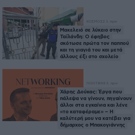
ΚΟΣΜΟΣ
2 λ. πριν
Μακελειό σε λύκειο στην
Ταϊλάνδη: Ο έφηβος
σκότωσε πρώτα τον παππού
και τη γιαγιά του και μετά
άλλους έξι στο σχολείο
ΠΟΛΙΤΙΚΗ
3 λ. πριν
Χάρης Δούκας: Έργα που
πάλεψα να γίνουν, πηγαίνουν
άλλοι στα εγκαίνια και λένε
«το καταφέραμε» – Η
καλύτερή μου να κατέβει για
δήμαρχος ο Μπακογιάννης