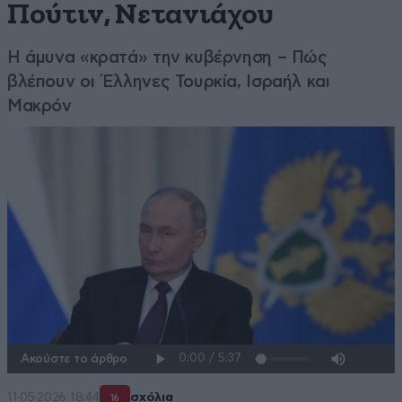
Πούτιν, Νετανιάχου
Η άμυνα «κρατά» την κυβέρνηση – Πώς
βλέπουν οι Έλληνες Τουρκία, Ισραήλ και
Μακρόν
Ακούστε το άρθρο
11·05·2026 18:44
σχόλια
16