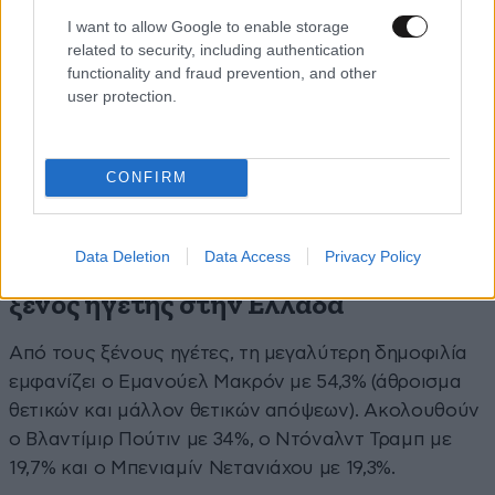
I want to allow Google to enable storage
related to security, including authentication
functionality and fraud prevention, and other
user protection.
CONFIRM
Data Deletion
Data Access
Privacy Policy
Ο Μακρόν μακράν ο πιο δημοφιλής
ξένος ηγέτης στην Ελλάδα
Από τους ξένους ηγέτες, τη μεγαλύτερη δημοφιλία
εμφανίζει ο Εμανούελ Μακρόν με 54,3% (άθροισμα
θετικών και μάλλον θετικών απόψεων). Ακολουθούν
ο Βλαντίμιρ Πούτιν με 34%, ο Ντόναλντ Τραμπ με
19,7% και ο Μπενιαμίν Νετανιάχου με 19,3%.