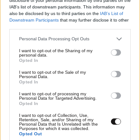
disclosure of your personal information by third parties on the
IAB’s list of downstream participants. This information may
also be disclosed by us to third parties on the
IAB’s List of
Downstream Participants
that may further disclose it to other
third parties.
Please note that this website/app uses one or more Google
Personal Data Processing Opt Outs
services and may gather and store information including but
not limited to your visit or usage behaviour. You may click to
I want to opt-out of the Sharing of my
personal data.
grant or deny consent to Google and its third-party tags to
Opted In
use your data for below specified purposes in below Google
consent section.
I want to opt-out of the Sale of my
Personal Data.
Opted In
I want to opt-out of processing my
Personal Data for Targeted Advertising.
Opted In
I want to opt-out of Collection, Use,
Retention, Sale, and/or Sharing of my
Personal Data that Is Unrelated with the
Purposes for which it was collected.
Opted Out