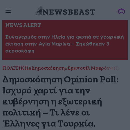
NEWS ALERT
Συναγερμός στην Ηλεία για φωτιά σε γεωργική
έκταση στην Αγία Μαρίνα – Σηκώθηκαν 3
αεροσκάφη
ΠΟΛΙΤΙΚΗ
#Δημοσκόπηση
#Εμανουέλ Μακρόν
#εξωτερ
Δημοσκόπηση Opinion Poll:
Ισχυρό χαρτί για την
κυβέρνηση η εξωτερική
πολιτική – Τι λένε οι
Έλληνες για Τουρκία,