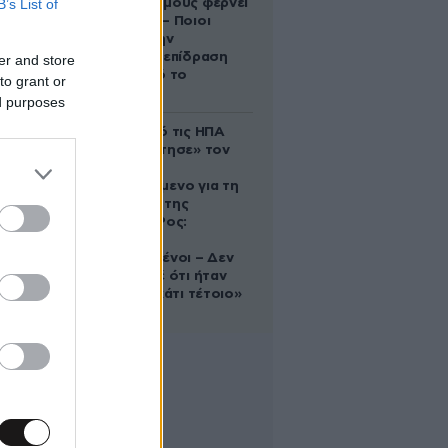
B’s List of
στους Διδύμους φέρνει
ανατροπές – Ποιοι
δέχονται την
ευεργετική επίδραση
er and store
του Δία από το
to grant or
απόγευμα;
ed purposes
Ζευγάρι από τις ΗΠΑ
που «υιοθέτησε» τον
Αφγανό
κατηγορούμενο για τη
δολοφονία της
Ελίζαμπεθ Ρος:
«Είμαστε
συντετριμμένοι – Δεν
έδειξε ποτέ ότι ήταν
ικανός για κάτι τέτοιο»