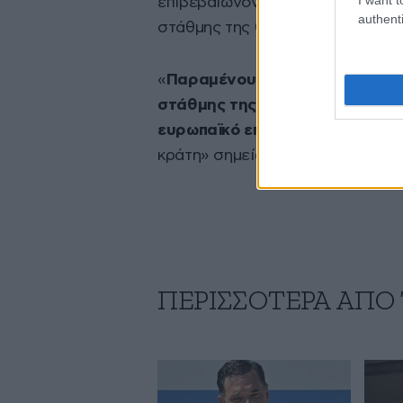
επιβεβαιώνοντας τη δέσμευση τη
authenti
στάθμης της θάλασσας.
«
Παραμένουμε απόλυτα προσηλω
στάθμης της θάλασσας προτερα
ευρωπαϊκό επίπεδο
και όχι μόνο
κράτη» σημείωσε.
ΠΕΡΙΣΣΟΤΕΡΑ ΑΠΟ