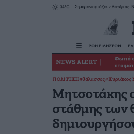
Αστέριος, Ν
Σήμερα
γιορτάζουν:
ΡΟΗ ΕΙΔΗΣΕΩΝ
ΕΛ
Φωτιά σ
NEWS ALERT
ετοιμότ
ΠΟΛΙΤΙΚΗ
#θάλασσες
#Κυριάκος
Μητσοτάκης σ
στάθμης των 
δημιουργήσου