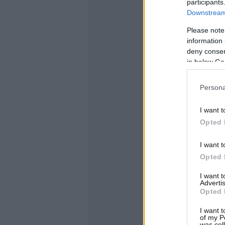
participants
Downstream 
Please note
information 
deny consent
in below Go
Persona
I want t
Opted 
I want t
Opted 
I want 
Advertis
Opted 
I want t
of my P
was col