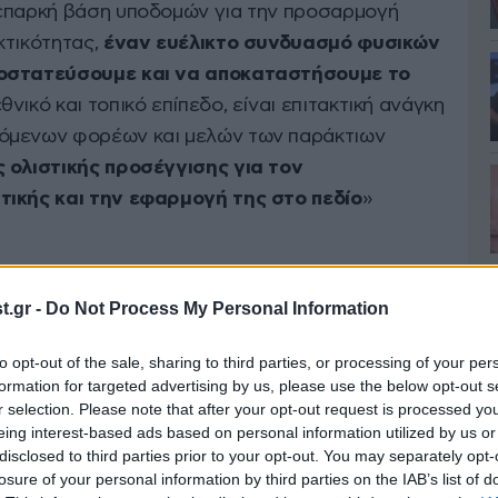
 επαρκή βάση υποδομών για την προσαρμογή
κτικότητας,
έναν ευέλικτο συνδυασμό φυσικών
ροστατεύσουμε και να αποκαταστήσουμε το
θνικό και τοπικό επίπεδο, είναι επιτακτική ανάγκη
όμενων φορέων και μελών των παράκτιων
 ολιστικής προσέγγισης για τον
τικής και την εφαρμογή της στο πεδίο
»
είωση των εκπομπών αερίων του θερμοκηπίου,
.gr -
Do Not Process My Personal Information
ην ΕΕ ως πρωτοπόρους στην εφαρμογή της
μμισε τρεις προτεραιότητες: τη δημιουργία
to opt-out of the sale, sharing to third parties, or processing of your per
formation for targeted advertising by us, please use the below opt-out s
σία δημόσιου και ιδιωτικού τομέα, και τη διεθνή
r selection. Please note that after your opt-out request is processed y
ση λύσεων.
eing interest-based ads based on personal information utilized by us or
disclosed to third parties prior to your opt-out. You may separately opt-
losure of your personal information by third parties on the IAB’s list of