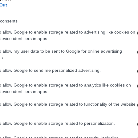
Out
consents
o allow Google to enable storage related to advertising like cookies on
evice identifiers in apps.
o allow my user data to be sent to Google for online advertising
τους να πλημμυρίζουν, θέτοντας σε κίνδυνο
s.
ο εκτοπισμός θα καταστεί αναπόφευκτος αν
μηρή δράση.
Οι ακτές της Μεσογείου, όπου
to allow Google to send me personalized advertising.
στορικές τοποθεσίες και εμβληματικά μνημεία της
o allow Google to enable storage related to analytics like cookies on
τωπίζουν ήδη μια αυξανόμενη πρόκληση»
evice identifiers in apps.
o allow Google to enable storage related to functionality of the website
αφέρθηκε στη διοργάνωση της Διάσκεψης ”Our
άδα,
η οποία συγκέντρωσε 3.000
o allow Google to enable storage related to personalization.
 ύψους 11 δισεκατομμυρίων δολαρίων
,
o allow Google to enable storage related to security, including