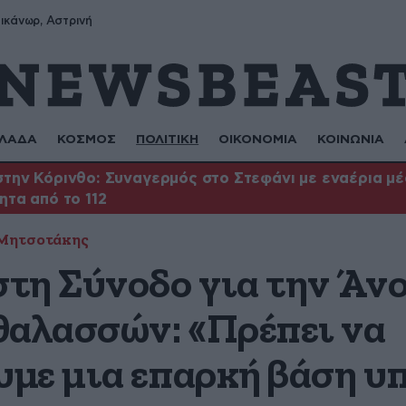
ικάνωρ, Αστρινή
ΛΑΔΑ
ΚΟΣΜΟΣ
ΠΟΛΙΤΙΚΗ
ΟΙΚΟΝΟΜΙΑ
ΚΟΙΝΩΝΙΑ
την Κόρινθο: Συναγερμός στο Στεφάνι με εναέρια μέσ
ητα από το 112
 Μητσοτάκης
τη Σύνοδο για την Άνο
θαλασσών: «Πρέπει να
με μια επαρκή βάση υ