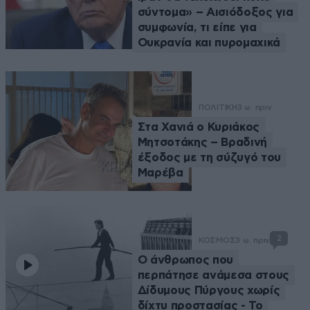
σύντομα» – Αισιόδοξος για
συμφωνία, τι είπε για
Ουκρανία και πυρομαχικά
ΠΟΛΙΤΙΚΗ
3 ω. πριν
Στα Χανιά ο Κυριάκος
Μητσοτάκης – Βραδινή
έξοδος με τη σύζυγό του
Μαρέβα
2
ΚΟΣΜΟΣ
3 ω. πριν
Ο άνθρωπος που
περπάτησε ανάμεσα στους
Δίδυμους Πύργους χωρίς
δίχτυ προστασίας - Το