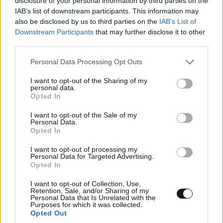
disclosure of your personal information by third parties on the
IAB’s list of downstream participants. This information may
also be disclosed by us to third parties on the
IAB’s List of
Downstream Participants
that may further disclose it to other
third parties.
Please note that this website/app uses one or more Google
Personal Data Processing Opt Outs
services and may gather and store information including but
not limited to your visit or usage behaviour. You may click to
I want to opt-out of the Sharing of my
personal data.
Xαρακτήρες: 0/1000
grant or deny consent to Google and its third-party tags to
Opted In
use your data for below specified purposes in below Google
Διαβάστε και ακολουθήστε τους κανόνες σχολιασμού
consent section.
I want to opt-out of the Sale of my
Personal Data.
ΠΡΟΣΘΗΚΗ
Opted In
I want to opt-out of processing my
Personal Data for Targeted Advertising.
Opted In
TRENDING
I want to opt-out of Collection, Use,
Retention, Sale, and/or Sharing of my
Personal Data that Is Unrelated with the
Purposes for which it was collected.
Opted Out