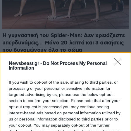
Η γυμναστική του Spider-Man: Δεν χρειάζεστε
υπερδυνάμεις… Μόνο 20 λεπτά και 3 ασκήσεις
που δυναμώνουν όλο το σώμα
Newsbeast.gr -
Do Not Process My Personal
Information
If you wish to opt-out of the sale, sharing to third parties, or
Ακολουθήστε το
NEWSBEAST
στο
Google News
processing of your personal or sensitive information for
και μάθετε πρώτοι όλες τις ειδήσεις
targeted advertising by us, please use the below opt-out
section to confirm your selection. Please note that after your
opt-out request is processed you may continue seeing
interest-based ads based on personal information utilized by
us or personal information disclosed to third parties prior to
your opt-out. You may separately opt-out of the further