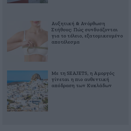
Αυξητική & Ανόρθωση
Στήθους: Πώς συνδυάζονται
για το τέλειο, εξατομικευμένο
αποτέλεσμα
Με τη SEAJETS, η Αμοργός
γίνεται η πιο αυθεντική
απόδραση των Κυκλάδων