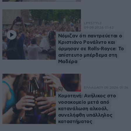
LIFESTYLE
09·08·2026 01:42
Νόμιζαν ότι παντρεύεται ο
Κριστιάνο Ρονάλντο και
όρμησαν σε Rolls-Royce: Το
απίστευτο μπέρδεμα στη
Μαδέρα
ΕΛΛΑΔΑ
09·08·2026 01:36
Κομοτηνή: Ανήλικος στο
νοσοκομείο μετά από
κατανάλωση αλκοόλ,
συνελήφθη υπάλληλος
καταστήματος