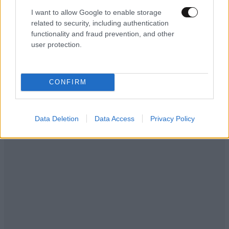
"ΚΎΡΙΟΥΣ ..ΜΟΥΝΓΑ ......................"Εδώ και καιρό , μέσα
I want to allow Google to enable storage
related to security, including authentication
στα πλαίσια της «ανθρωπιστικής» συμπαράστασης
functionality and fraud prevention, and other
προς τον χειμαζόμενο λαό της Λιβύης, η Ελλάδα
user protection.
δέχθηκε να φιλοξενήσει Λίβυους «πολυτραυματίες»
και «τραυματίες» σε νοσοκομεία της χώρας.
CONFIRM
Απαντήστε
0
0
Data Deletion
Data Access
Privacy Policy