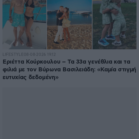
LIFESTYLE
08·08·2026 19:12
Εριέττα Κούρκουλου – Τα 33α γενέθλια και τα
φιλιά με τον Βύρωνα Βασιλειάδη: «Καμία στιγμή
ευτυχίας δεδομένη»