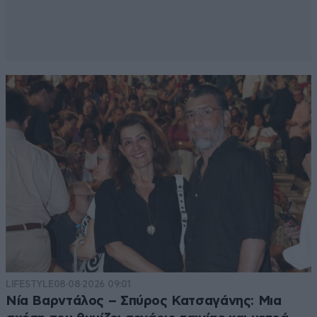
LIFESTYLE
08·08·2026 09:01
Νία Βαρντάλος – Σπύρος Κατσαγάνης: Μια