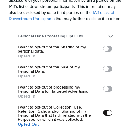
disclosure of your personal information by third parties on the
IAB’s list of downstream participants. This information may
also be disclosed by us to third parties on the
IAB’s List of
Downstream Participants
that may further disclose it to other
third parties.
Please note that this website/app uses one or more Google
Personal Data Processing Opt Outs
services and may gather and store information including but
not limited to your visit or usage behaviour. You may click to
I want to opt-out of the Sharing of my
personal data.
grant or deny consent to Google and its third-party tags to
Opted In
use your data for below specified purposes in below Google
consent section.
I want to opt-out of the Sale of my
ΣΧΌΛΙΑ ΑΝΑΓΝΩΣΤΏΝ
2
Personal Data.
Opted In
I want to opt-out of processing my
Personal Data for Targeted Advertising.
Opted In
I want to opt-out of Collection, Use,
Retention, Sale, and/or Sharing of my
Personal Data that Is Unrelated with the
ΠΡΟΣΘΕΣΤΕ ΤΟ ΣΧΟΛΙΟ ΣΑΣ
Purposes for which it was collected.
Opted Out