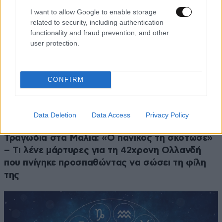
I want to allow Google to enable storage
related to security, including authentication
functionality and fraud prevention, and other
user protection.
CONFIRM
Data Deletion
Data Access
Privacy Policy
ΕΛΛΑΔΑ
06·08·2026 21:47
Τραγωδία στα Μάλια: «Ο πανικός τη σκότωσε»
– Τι λένε μάρτυρες για τη 42χρονη Ολλανδή
που πνίγηκε προσπαθώντας να σώσει τη φίλη
της