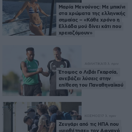
Μαρία Μενούνος: Με μπικίνι
στα χρώματα της ελληνικής
σημαίας – «Κάθε χρόνο η
Ελλάδα μού δίνει κάτι που
χρειαζόμουν»
ΑΘΛΗΤΙΚΑ
15 λ. πριν
Έτοιμος ο Λιβάι Γκαρσία,
ανεβάζει λύσεις στην
επίθεση του Παναθηναϊκού
ΚΟΣΜΟΣ
17 λ. πριν
Ζευγάρι από τις ΗΠΑ που
«υιοθέτησε» τον Αφγανό