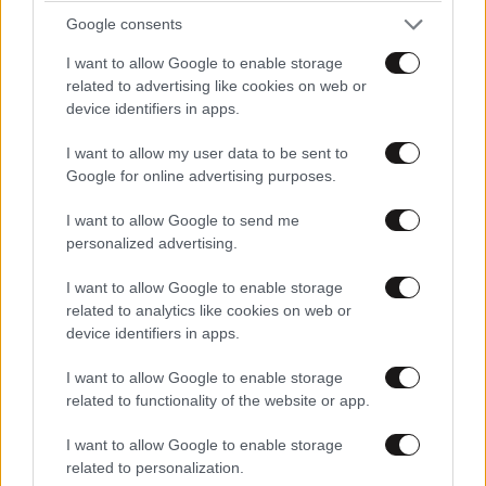
Google consents
I want to allow Google to enable storage
related to advertising like cookies on web or
device identifiers in apps.
I want to allow my user data to be sent to
Google for online advertising purposes.
I want to allow Google to send me
personalized advertising.
ΚΟΣΜΟΣ
17 λ. πριν
I want to allow Google to enable storage
Ζευγάρι από τις ΗΠΑ που «υιοθέτησε» τον
related to analytics like cookies on web or
Αφγανό κατηγορούμενο για τη δολοφονία της
device identifiers in apps.
Ελίζαμπεθ Ρος: «Είμαστε συντετριμμένοι – Δεν
I want to allow Google to enable storage
έδειξε ποτέ ότι ήταν ικανός για κάτι τέτοιο»
related to functionality of the website or app.
I want to allow Google to enable storage
related to personalization.