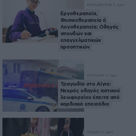
ΕΚΠΑΙΔΕΥΣΗ
2 λ. πριν
Εργοθεραπεία,
Φυσικοθεραπεία ή
Λογοθεραπεία; Οδηγός
σπουδών και
επαγγελματικών
προοπτικών
ΕΛΛΑΔΑ
4 λ. πριν
Τραγωδία στο Αίγιο:
Νεκρός οδηγός αστικού
λεωφορείου έπειτα από
καρδιακό επεισόδιο
ΜΟΔΑ
7 λ. πριν