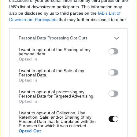
disclosure of your personal information by third parties on the
IAB’s list of downstream participants. This information may
also be disclosed by us to third parties on the
IAB’s List of
Downstream Participants
that may further disclose it to other
third parties.
Please note that this website/app uses one or more Google
Personal Data Processing Opt Outs
services and may gather and store information including but
not limited to your visit or usage behaviour. You may click to
I want to opt-out of the Sharing of my
personal data.
grant or deny consent to Google and its third-party tags to
Opted In
use your data for below specified purposes in below Google
consent section.
I want to opt-out of the Sale of my
Personal Data.
Opted In
I want to opt-out of processing my
Personal Data for Targeted Advertising.
Opted In
I want to opt-out of Collection, Use,
Retention, Sale, and/or Sharing of my
Personal Data that Is Unrelated with the
Purposes for which it was collected.
Opted Out