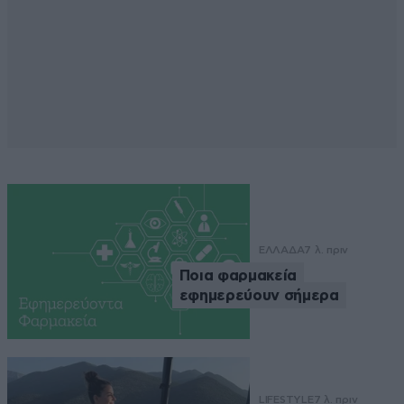
ΕΛΛΑΔΑ
7 λ. πριν
Ποια φαρμακεία
εφημερεύουν σήμερα
LIFESTYLE
7 λ. πριν