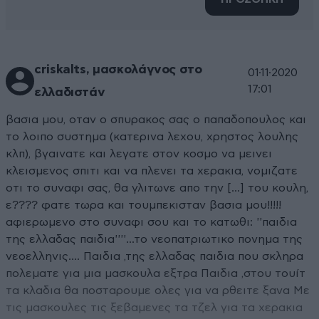
criskalts, μασκολάγνος στο
01·11·2020
17:01
ελλαδιστάν
βασια μου, οταν ο σπυρακος σας ο παπαδοπουλος και
το λοιπο συστημα (κατερινα λεχου, χρηστος λουλης
κλπ), βγαινατε και λεγατε στον κοσμο να μεινει
κλεισμενος σπιτι και να πλενει τα χερακια, νομιζατε
οτι το συναφι σας, θα γλιτωνε απο την [...] του κουλη,
ε???? φατε τωρα και τουμπεκισταν βασια μου!!!!!
αφιερωμενο στο συναφι σου και το κατωθι: ''παιδια
της ελλαδας παιδια''''...το νεοπατριωτικο πονημα της
νεοελληνις.... Παιδια ,της ελλαδας παιδια που σκληρα
πολεματε για μια μασκουλα εξτρα Παιδια ,στου τουίτ
τα κλαδια θα ποσταρουμε ολες για να ρθειτε ξανα Με
τις μασκουλες τις ξεβαμενες τα τζελ για τα χερακια