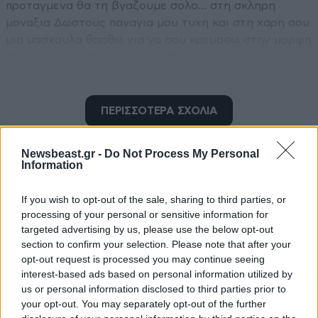
προταγμενα θα τη βγαζουμε σολο... στη σκληρη
μοναξια Δωστους παναγια μου τυχη και στη χαρη σου
μια μασκουλα θαρθω για να σου κρεμασω στην μορφη
σου μπροστα. Μεχρι που να ρθουνε πισω τη
....μασκουλα δεν θα βγαλω και τα χερακια θα
απολυμανω στη βροχη στο χιονιά..... της τβ οτι γελοίο
το the bachelor αρχειο για να δειτε θα κρατω και
ΠΕΡΙΣΣΟΤΕΡΑ ΣΧΟΛΙΑ
φωτο απο το τρίο πουχω σιαξει μαλλους δύο ουτε μια
δε θα ποσταρω για καιρό.''''' αφιερωμενο στους
Newsbeast.gr -
Do Not Process My Personal
λοβοτημενους απο τον τσιοδρα ουγκ ελληναρες που
Information
τους εχουν παρουσιασει τον ιο του κοινου
TRENDING
κρυολογηματος σαν τον φονικο υπερφονικο ιο
If you wish to opt-out of the sale, sharing to third parties, or
προκειμενου να τους φερουν στην τραγικη
processing of your personal or sensitive information for
κατάσταση την περιοδο των μνημονιων! υγ: αληθεια, η
targeted advertising by us, please use the below opt-out
section to confirm your selection. Please note that after your
κατερινα λεχου, ο μπεζος, ο λουλης και οι λοιποι που
opt-out request is processed you may continue seeing
πρωταγωνιστησαν σε σποτακια του χαρδαλια για το
interest-based ads based on personal information utilized by
κοροδο-ιο , τι εχουν να πουν στη βασια?????
us or personal information disclosed to third parties prior to
your opt-out. You may separately opt-out of the further
Απαντήστε
0
0