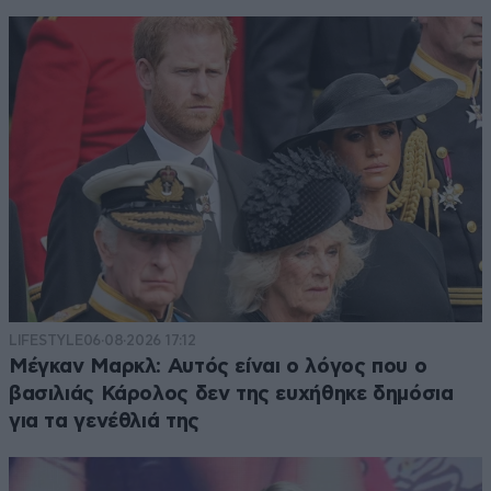
παντα φταιει ο αλλος
01·11·2020 12:00
όπως ανέφερε κάποιος στα θέατρα κολλάει στις
εκκλησίες όχι...... δύο μέτρα και δύο σταθμά...
Απαντήστε
0
0
LIFESTYLE
06·08·2026 17:12
Μέγκαν Μαρκλ: Αυτός είναι ο λόγος που ο
βασιλιάς Κάρολος δεν της ευχήθηκε δημόσια
για τα γενέθλιά της