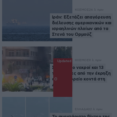
ΚΟΣΜΟΣ
26 λ. πριν
Ιράν: Εξετάζει απαγόρευση
διέλευσης αμερικανικών και
ισραηλινών πλοίων από τα
Στενά του Ορμούζ
ΚΟΣΜΟΣ
9 λ. πριν
Updated
Συρία: Δύο νεκροί και 13
τραυματίες από την έκρηξη
σε λεωφορείο κοντά στη
Δαμασκό
ΕΛΛΑΔΑ
32 λ. πριν
Το αμοντάριστο βίντεο της