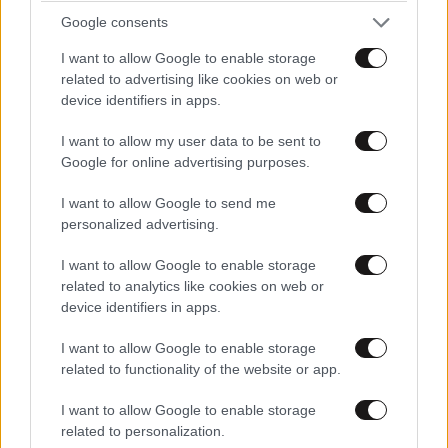
Παπαδόπουλο και τραγουδάγαν "κι άμα πεινάσω θα
Google consents
φτιάξω κανα αβγό". Ε, φτιάχτε αυγά τώρα μάγκες!
I want to allow Google to enable storage
Απαντήστε
0
0
related to advertising like cookies on web or
device identifiers in apps.
criskalts, μασκολάγνος στο
01·11·2020
I want to allow my user data to be sent to
16:57
ελλαδιστάν
Google for online advertising purposes.
+1.000.000 θετικες για το σχολιο σου, ευγε!!! :)
I want to allow Google to send me
personalized advertising.
Απαντήστε
0
0
I want to allow Google to enable storage
related to analytics like cookies on web or
device identifiers in apps.
Ξ
01·11·2020 13:01
I want to allow Google to enable storage
Σε όλη την Ευρώπη τα ίδια μέτρα παίρνουν.
related to functionality of the website or app.
I want to allow Google to enable storage
Απαντήστε
0
0
related to personalization.