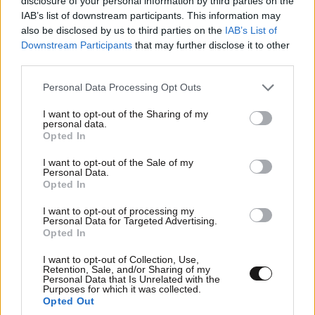
disclosure of your personal information by third parties on the
IAB’s list of downstream participants. This information may
also be disclosed by us to third parties on the
IAB’s List of
Downstream Participants
that may further disclose it to other
third parties.
Please note that this website/app uses one or more Google
Personal Data Processing Opt Outs
ΕΛΛΑΔΑ
06·08·2026 00:09
services and may gather and store information including but
Σαν σήμερα 6 Αυγούστου: Πεθαίνει η Ρίτα
not limited to your visit or usage behaviour. You may click to
I want to opt-out of the Sharing of my
personal data.
grant or deny consent to Google and its third-party tags to
Σακελλαρίου, η λαϊκή ντίβα που έκανε τη ζωή
Opted In
use your data for below specified purposes in below Google
της τραγούδι
consent section.
I want to opt-out of the Sale of my
Personal Data.
Opted In
I want to opt-out of processing my
Personal Data for Targeted Advertising.
Opted In
I want to opt-out of Collection, Use,
Θυμάμαι
01·11·2020 16:35
Retention, Sale, and/or Sharing of my
Personal Data that Is Unrelated with the
Purposes for which it was collected.
οι καλλιτέχνες πλένανε τα χεράκια με το Σπύρο
Opted Out