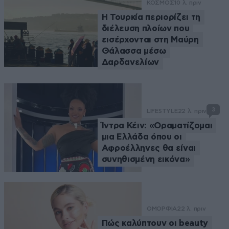
ΚΟΣΜΟΣ
10 λ. πριν
Η Τουρκία περιορίζει τη
διέλευση πλοίων που
εισέρχονται στη Μαύρη
Θάλασσα μέσω
Δαρδανελίων
3
LIFESTYLE
22 λ. πριν
Ίντρα Κέιν: «Οραματίζομαι
μια Ελλάδα όπου οι
Αφροέλληνες θα είναι
συνηθισμένη εικόνα»
ΟΜΟΡΦΙΑ
22 λ. πριν
Πώς καλύπτουν οι beauty