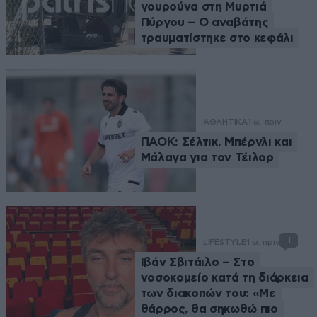
γουρούνα στη Μυρτιά
Πύργου – Ο αναβάτης
τραυματίστηκε στο κεφάλι
ΑΘΛΗΤΙΚΑ
1 ω. πριν
ΠΑΟΚ: Σέλτικ, Μπέρνλι και
Μάλαγα για τον Τέιλορ
1
LIFESTYLE
1 ω. πριν
Ιβάν Σβιτάιλο – Στο
νοσοκομείο κατά τη διάρκεια
των διακοπών του: «Με
θάρρος, θα σηκωθώ πιο