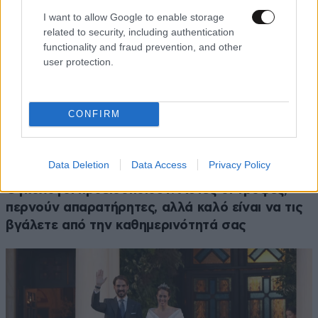
I want to allow Google to enable storage
related to security, including authentication
functionality and fraud prevention, and other
user protection.
CONFIRM
Data Deletion
Data Access
Privacy Policy
ΔΙΑΤΡΟΦΗ
08·08·2026 08:30
Ογκολόγοι προειδοποιούν: Αυτές οι τροφές,
περνούν απαρατήρητες, αλλά καλό είναι να τις
βγάλετε από την καθημερινότητά σας