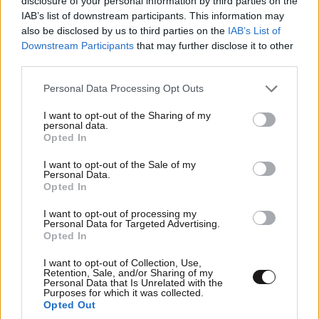
disclosure of your personal information by third parties on the
IAB’s list of downstream participants. This information may
also be disclosed by us to third parties on the
IAB’s List of
Downstream Participants
that may further disclose it to other
third parties.
Please note that this website/app uses one or more Google
Personal Data Processing Opt Outs
services and may gather and store information including but
not limited to your visit or usage behaviour. You may click to
I want to opt-out of the Sharing of my
personal data.
grant or deny consent to Google and its third-party tags to
Opted In
use your data for below specified purposes in below Google
consent section.
I want to opt-out of the Sale of my
Personal Data.
Opted In
I want to opt-out of processing my
Personal Data for Targeted Advertising.
Opted In
I want to opt-out of Collection, Use,
Retention, Sale, and/or Sharing of my
Personal Data that Is Unrelated with the
Purposes for which it was collected.
Opted Out