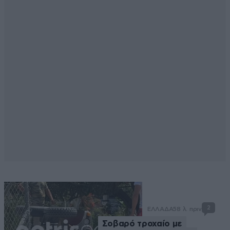
2
ΕΛΛΑΔΑ
58 λ. πριν
Σοβαρό τροχαίο με