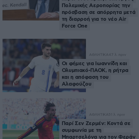
Πολεμικής Αεροπορίας την
πρόσβαση σε απόρρητα μετά
τη διαρροή για το νέο Air
Force One
ΑΘΛΗΤΙΚΑ
47 λ. πριν
Οι φήμες για Ιωαννίδη και
Ολυμπιακό-ΠΑΟΚ, η ρήτρα
και η απόφαση του
Αλαφούζου
ΑΘΛΗΤΙΚΑ
51 λ. πριν
Παρί Σεν Ζερμέν: Κοντά σε
συμφωνία με τη
Μπαρτσελόνα για τον Φεράν