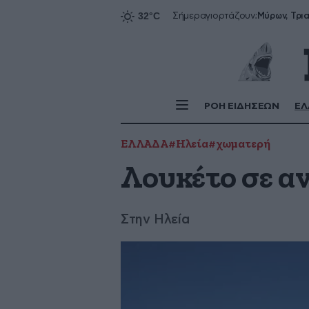
Σήμερα
γιορτάζουν:
ΡΟΗ ΕΙΔΗΣΕΩΝ
ΕΛ
ΕΛΛΑΔΑ
#Ηλεία
#χωματερή
Λουκέτο σε α
Στην Ηλεία