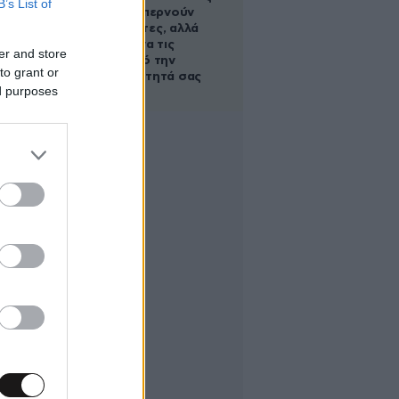
B’s List of
οι τροφές, περνούν
απαρατήρητες, αλλά
καλό είναι να τις
er and store
βγάλετε από την
to grant or
καθημερινότητά σας
ed purposes