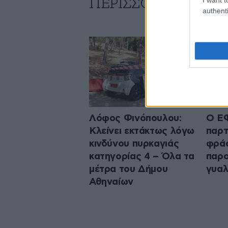
ΠΕΡΙΣΣΟΤΕΡΑ ΑΠΟ
authenti
Λόφος Φινόπουλου:
Ο Ε
Κλείνει εκτάκτως λόγω
παρτ
κινδύνου πυρκαγιάς
φράο
κατηγορίας 4 – Όλα τα
παρο
μέτρα του Δήμου
γυαλ
Αθηναίων