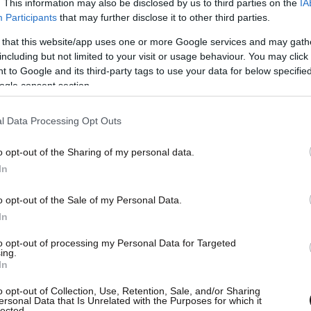
. This information may also be disclosed by us to third parties on the
IA
πρασίας στις 16, Ζαχάρως στις 20 και Γαστούνης
Participants
that may further disclose it to other third parties.
 that this website/app uses one or more Google services and may gath
including but not limited to your visit or usage behaviour. You may click 
 to Google and its third-party tags to use your data for below specifi
ogle consent section.
l Data Processing Opt Outs
o opt-out of the Sharing of my personal data.
In
o opt-out of the Sale of my Personal Data.
In
to opt-out of processing my Personal Data for Targeted
ing.
In
o opt-out of Collection, Use, Retention, Sale, and/or Sharing
ersonal Data that Is Unrelated with the Purposes for which it
lected.