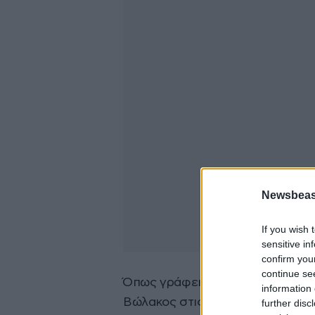
Newsbeast
If you wish 
sensitive in
confirm you
continue se
Όπως γράφει η εφημερίδα «
Πρώ
information 
Βώλακος στις 2 του μήνα, Ανδρίτ
further disc