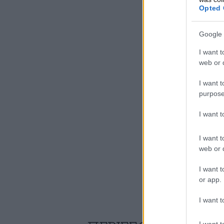
Opted 
Google 
I want t
web or d
I want t
purpose
I want 
I want t
web or d
I want t
or app.
I want t
I want t