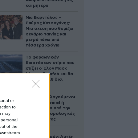
Ακαριαία πέθαναν γιος
και μητέρα
Νία Βαρντάλος –
Σπύρος Κατσαγάνης:
Μια σχέση που θυμίζει
σενάριο ταινίας και
μετρά πάνω από
τέσσερα χρόνια
Το φαραωνικών
διαστάσεων κτίριο που
χτίζει ο Έλον Μασκ
λέγεται Terafab και θα
κοστίσει 16,8 δισ.
δολάρια
Ποιοι φορολογούμενοι
sonal or
θα λάβουν email ή
ection to
τηλεφώνημα από την
ou may
ΑΑΔΕ για φορολογικές
εκκρεμότητες
 personal
out of the
Ογκολόγοι
 downstream
προειδοποιούν: Αυτές