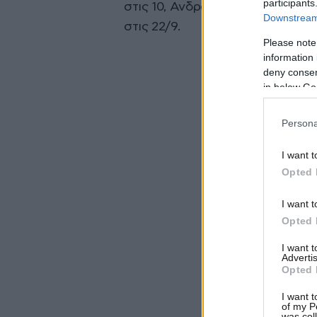
participants
στις 10, Ανδραβίδας στις 14, Βου
Downstream 
στις 22/9.
Please note
information 
deny consent
in below Go
Persona
I want t
Opted 
I want t
Opted 
I want 
Advertis
Opted 
I want t
of my P
was col