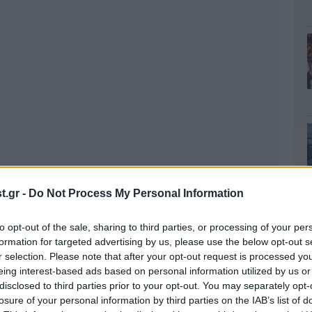
.gr -
Do Not Process My Personal Information
to opt-out of the sale, sharing to third parties, or processing of your per
formation for targeted advertising by us, please use the below opt-out s
r selection. Please note that after your opt-out request is processed y
eing interest-based ads based on personal information utilized by us or
τη
», το Σεπτέμβριο θα κλείσουν οι χωματερές
disclosed to third parties prior to your opt-out. You may separately opt-
σαινας στις 6, Ωλένης στις 8, Κάστρου Κυλλήνης
losure of your personal information by third parties on the IAB’s list of