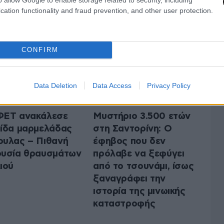
 ΤΗΝ ΕΛΛΑΔΑ
ΟΛΑ ΤΑ ΑΡΘΡΑ
cation functionality and fraud prevention, and other user protection.
CONFIRM
Data Deletion
Data Access
Privacy Policy
ΦΕΤ ανακάλεσε
Μυστήριο 3.500 ετών
ίδα μαρμελάδας
στη Σαντορίνη: Ο
υλας – Πιθανή
έφηβος που δεν
υσία θραυσμάτων
πρόλαβε να ξεφύγει
ιού
από το τσουνάμι, ίσως
ξαναγράφει την
ιστορία της μινωικής
καταστροφής