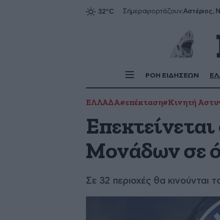
Αστέριος, Ν
Σήμερα
γιορτάζουν:
ΡΟΗ ΕΙΔΗΣΕΩΝ
ΕΛ
ΕΛΛΑΔΑ
#επέκταση
#Κινητή Αστυ
Επεκτείνεται
Μονάδων σε ό
Σε 32 περιοχές θα κινούνται 