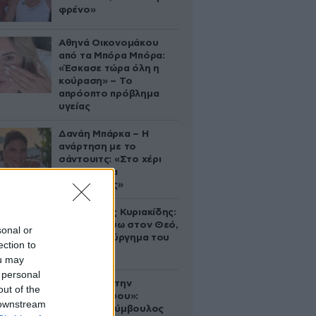
φρένο»
Αθηνά Οικονομάκου
από τα Μπόρα Μπόρα:
«Έσκασε τώρα όλη η
κούραση» – Το
απρόοπτο πρόβλημα
υγείας
Δανάη Μπάρκα – Η
ανάρτηση με το
σάντουιτς: «Στο χέρι
σου είναι να
αδυνατίσεις»
Βλαδίμηρος Κυριακίδης:
«Δεν πιστεύω στον Θεό,
sonal or
είναι δημιούργημα του
ection to
ανθρώπου»
ou may
 personal
«Βλέπουμε την
out of the
μπουγάδα σου»:
 downstream
Δημοτική σύμβουλος