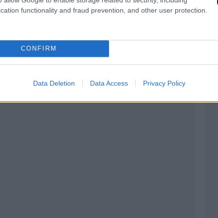
 άλλες αποστολές. Παράλληλα, από το έκτακτο
cation functionality and fraud prevention, and other user protection.
τέθηκαν για την ενίσχυση του σχεδίου
ι τα υπόλοιπα 2.400.000 ευρώ για τη στήριξη
νομίας στα νησιά.
CONFIRM
Data Deletion
Data Access
Privacy Policy