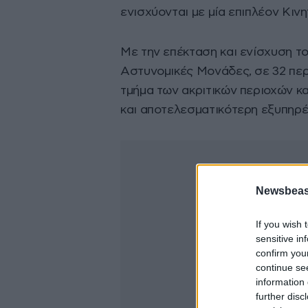
ενισχύονται με μία επιπλέον Κιν
Με την επέκταση και ενίσχυση τ
Αστυνομικές Μονάδες, σε 32 περ
τμήμα των ακριτικών περιοχών κ
και αποτελεσματικότερη εξυπηρέ
Newsbeast
If you wish 
sensitive in
confirm you
continue se
information 
further disc