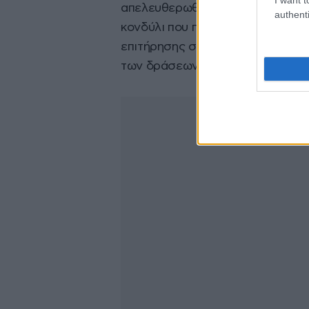
απελευθερωθούν αστυνομικοί για
authenti
κονδύλι που πήραμε, 600.000 δια
επιτήρησης συνόρων «ΑΣΠΙΔΑ» κα
των δράσεων της Ελληνικής Αστυ