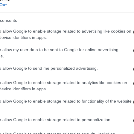
 Συνόρων.
Out
ξης, Δημήτρης Αναγνωστάκης, ο οποίος
consents
ογή του θεσμού, πρόκειται για ένα απόλυτα
o allow Google to enable storage related to advertising like cookies on
τον χρόνο που πέρασε έχουν εξυπηρετηθεί πάνω
evice identifiers in apps.
 1.500 φορείς, σύλλογοι ή αγροτικοί
o allow my user data to be sent to Google for online advertising
 η αστυνομία δεν μπορούσε να ήταν παρούσα.
s.
εις της αστυνομίας για την επαρχία δεν
to allow Google to send me personalized advertising.
ής αστυνόμευσης.
o allow Google to enable storage related to analytics like cookies on
όνισε ότι ακολουθεί ένα πλέγμα δράσεων, το
evice identifiers in apps.
τήρησης των συνόρων στον Έβρο, που
o allow Google to enable storage related to functionality of the website
ευρώ απο το Ταμείο Εσωτερικής Ασφάλειας και
 την αγορά θερμικών καμερών και κινητών
o allow Google to enable storage related to personalization.
μερών κλειστών κυκλωμάτων και την κάλυψη
ξοπλισμό και προσωπικό, ώστε να
o allow Google to enable storage related to security, including