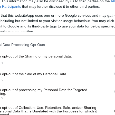
. This information may also be disclosed by us to third parties on the
IA
Participants
that may further disclose it to other third parties.
 that this website/app uses one or more Google services and may gath
including but not limited to your visit or usage behaviour. You may click 
 to Google and its third-party tags to use your data for below specifi
ogle consent section.
l Data Processing Opt Outs
o opt-out of the Sharing of my personal data.
In
o opt-out of the Sale of my Personal Data.
In
to opt-out of processing my Personal Data for Targeted
ing.
In
κών Μονάδων (ΚΑΜ) εντάσεται στο πλαίσιο της
o opt-out of Collection, Use, Retention, Sale, and/or Sharing
Σχεδίου «ΑΕΤΟΣ» για την Αστυνόμευση-
ersonal Data that Is Unrelated with the Purposes for which it
lected.