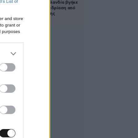
B’s List of
στη Νέα Ζηλανδία βγήκε
live σε συνεδρίαση από
το μπάνιο της
er and store
to grant or
ed purposes