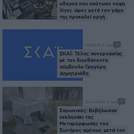
οδηγού που σκότωσε νύφη
λίγες ώρες μετά τον γάμο
της προκαλεί οργή
1
MEDIA
35 λ. πριν
ΣΚΑΪ: Τέλος συνεργασίας
με τον διευθύνοντα
σύμβουλο Γρηγόρη
Δημητριάδη
3
ΕΛΛΑΔΑ
50 λ. πριν
Σαρωνικός: Βεβήλωσαν
εκκλησάκι της
Μεταμόρφωσης του
Σωτήρος αμέσως μετά τον