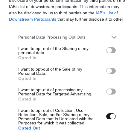
disclosure of your personal information by third parties on the
IAB’s list of downstream participants. This information may
Απαντήστε
1
0
also be disclosed by us to third parties on the
IAB’s List of
Downstream Participants
that may further disclose it to other
third parties.
Please note that this website/app uses one or more Google
Personal Data Processing Opt Outs
TRENDING
services and may gather and store information including but
not limited to your visit or usage behaviour. You may click to
I want to opt-out of the Sharing of my
personal data.
grant or deny consent to Google and its third-party tags to
Opted In
use your data for below specified purposes in below Google
consent section.
I want to opt-out of the Sale of my
Personal Data.
Opted In
I want to opt-out of processing my
Personal Data for Targeted Advertising.
Opted In
I want to opt-out of Collection, Use,
Retention, Sale, and/or Sharing of my
Personal Data that Is Unrelated with the
Purposes for which it was collected.
Opted Out