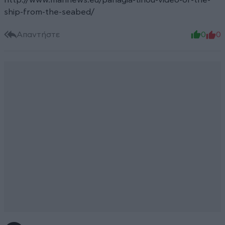
http://www.marinews.eu/panagia-tinou-video-of-the-
ship-from-the-seabed/
Απαντήστε
0
0