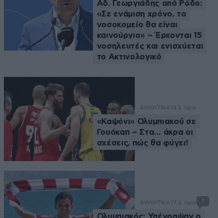
Αδ. Γεωργιάδης από Ρόδο:
«Σε ενάμιση χρόνο, το
νοσοκομείο θα είναι
καινούργιο» – Έρχονται 15
νοσηλευτές και ενισχύεται
το Ακτινολογικό
ΑΘΛΗΤΙΚΑ
14 λ. πριν
«Καψόνι» Ολυμπιακού σε
Γουόκαπ – Στα… άκρα οι
σχέσεις, πώς θα φύγει!
1
ΑΘΛΗΤΙΚΑ
17 λ. πριν
Ολυμπιακός: Υπέγραψαν ο