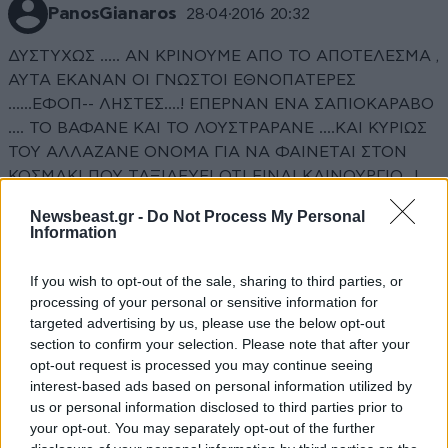
PanosGianaros
28·04·2016 20:32
ΔΥΣΤΥΧΩΣ ..... ΑΝ ΚΡΙΝΟΥΜΕ ΑΠΟ ΤΟ ΑΠΟΤΕΛΕΣΜΑ ,
ΑΥΤΑ ΕΚΑΝΑΝ ΟΙ ΓΝΩΣΤΟΙ ΕΘΝΟΠΑΤΕΡΕΣ
......ΕΦΟΠ-- ΛΗΣΤΕΣ....! ΕΠΕΡΝΑΝ ΕΝΑ ΣΑΠΙΟΚΑΡΑΒΟ
.... ΤΟ ΒΑΦΑΝΕ ΚΑΙ ΤΟ ΛΟΥΣΤΡΑΡΑΝΕ ....ΚΑΙ ΚΥΡΙΩΣ
ΤΟΥ ΑΛΛΑΖΑΝΕ ΟΝΟΜΑ ΓΙΑ ΝΑ ΦΑΙΝΕΤΑΙ ΣΤΟΝ
ΚΟΣΜΑΚΙ ΠΟΥ ΤΑΞΙΔΕΥΕΙ ΟΤΙ ΕΙΝΑΙ ΚΑΙΝΟΥΡΓΙΟ...!
ΤΟ ΑΣΦΑΛΙΖΑΝ .... ΕΚΕΙ ΠΟΥ ΞΕΡΟΥΝ ΝΑ ΤΑ
Newsbeast.gr -
Do Not Process My Personal
ΑΣΦΑΛΙΖΟΥΝ ..... ΚΑΙ ΤΟ ΦΟΡΤΩΝΑΝΕ ΑΝΘΡΩΠΙΝΕΣ
Information
ΖΩΕΣ ΓΙΑ ΝΑ ΤΟ ........ ΞΑΠΟΣΤΕΙΛΟΥΝ....! ΚΑΙ ΟΠΟΙΟΝ
ΠΑΡΕΙ Ο ΧΑΡΟΣ.....! Η ΣΧΕΣΗ ΕΦΟΠΛΙΣΤΩΝ ΚΑΙ
If you wish to opt-out of the sale, sharing to third parties, or
ΑΣΦΑΛΙΣΤΩΝ ΕΙΝΑΙ ΚΑΙ ΘΑ ΕΙΝΑΙ ΜΙΑ........! ΕΧΩ
processing of your personal or sensitive information for
ΣΤΗΝ ΑΣΦΑΛΕΙΑ ΣΟΥ ......10 ΒΑΠΟΡΙΑ ,,,, ΓΙΑ 20
targeted advertising by us, please use the below opt-out
section to confirm your selection. Please note that after your
ΧΡΟΝΙΑ ...! ΗΡΘΕ ΛΟΙΠΟΝ Η ΩΡΑ ΝΑ ΜΟΥ ΠΑΡΕΙΣ .......
opt-out request is processed you may continue seeing
ΕΝΑ ΚΑΙΝΟΥΡΓΙΟ....! ΕΥΤΥΧΩΣ ΠΟΥ ΔΕΝ ΤΑΞΙΔΕΥΕ
interest-based ads based on personal information utilized by
ΤΟ ΕΝ ΛΟΓΩ ΠΛΟΙΟ ....ΠΡΩΗΝ ΕΤΣΙ ....ΠΡΩΗΝ
us or personal information disclosed to third parties prior to
ΑΛΛΟΙΩΣ ...ΠΡΩΗΝ ΑΛΛΟΙΩΤΙΚΑ ..... ΚΑΙ
your opt-out. You may separately opt-out of the further
ΠΑΣΑΛΙΜΑΝΙΟΤΙΚΑ....!