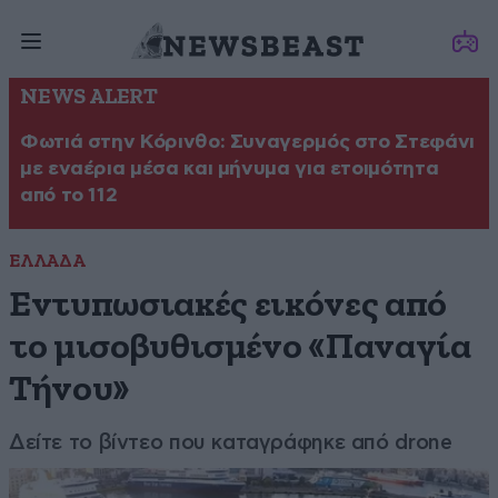
NEWS ALERT
Φωτιά στην Κόρινθο: Συναγερμός στο Στεφάνι
με εναέρια μέσα και μήνυμα για ετοιμότητα
από το 112
ΕΛΛΑΔΑ
Εντυπωσιακές εικόνες από
το μισοβυθισμένο «Παναγία
Τήνου»
Δείτε το βίντεο που καταγράφηκε από drone