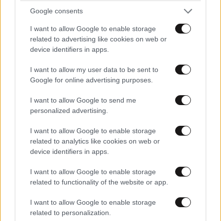
ΕΛΛΑΔΑ
07·08·2026 11:26
Google consents
Βίντεο-ντοκουμέντο από το θανατηφόρο
I want to allow Google to enable storage
τροχαίο στις Σέρρες: Η στιγμή που το ΙΧ μπαίνει
related to advertising like cookies on web or
στο αντίθετο ρεύμα – Ακαριαία πέθαναν γιος
device identifiers in apps.
και μητέρα
I want to allow my user data to be sent to
Google for online advertising purposes.
I want to allow Google to send me
personalized advertising.
I want to allow Google to enable storage
related to analytics like cookies on web or
device identifiers in apps.
I want to allow Google to enable storage
related to functionality of the website or app.
I want to allow Google to enable storage
related to personalization.