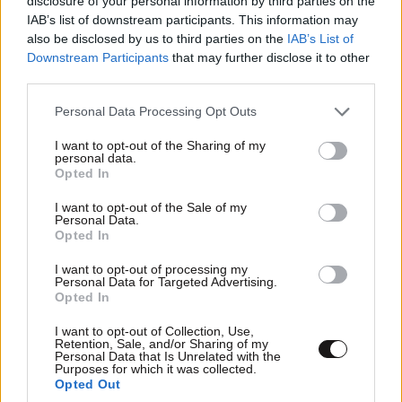
disclosure of your personal information by third parties on the
IAB’s list of downstream participants. This information may
also be disclosed by us to third parties on the
IAB’s List of
Downstream Participants
that may further disclose it to other
third parties.
Please note that this website/app uses one or more Google
Personal Data Processing Opt Outs
ΟΙΚΟΝΟΜΙΑ
08·08·2026 13:03
services and may gather and store information including but
Ποιοι φορολογούμενοι θα λάβουν email ή
not limited to your visit or usage behaviour. You may click to
I want to opt-out of the Sharing of my
personal data.
τηλεφώνημα από την ΑΑΔΕ για φορολογικές
grant or deny consent to Google and its third-party tags to
Opted In
use your data for below specified purposes in below Google
εκκρεμότητες
consent section.
I want to opt-out of the Sale of my
Personal Data.
Opted In
I want to opt-out of processing my
Personal Data for Targeted Advertising.
Opted In
I want to opt-out of Collection, Use,
Retention, Sale, and/or Sharing of my
Personal Data that Is Unrelated with the
Purposes for which it was collected.
Opted Out