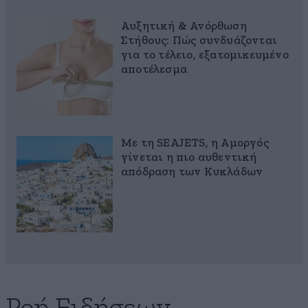
Αυξητική & Ανόρθωση
Στήθους: Πώς συνδυάζονται
για το τέλειο, εξατομικευμένο
αποτέλεσμα
Με τη SEAJETS, η Αμοργός
γίνεται η πιο αυθεντική
απόδραση των Κυκλάδων