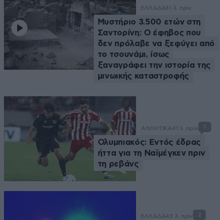
ΕΛΛΑΔΑ
31 λ. πριν
Μυστήριο 3.500 ετών στη
Σαντορίνη: Ο έφηβος που
δεν πρόλαβε να ξεφύγει από
το τσουνάμι, ίσως
ξαναγράφει την ιστορία της
μινωικής καταστροφής
1
ΑΘΛΗΤΙΚΑ
41 λ. πριν
Ολυμπιακός: Εντός έδρας
ήττα για τη Ναϊμέγκεν πριν
τη ρεβάνς
2
ΕΛΛΑΔΑ
43 λ. πριν