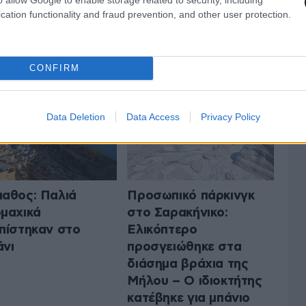
cation functionality and fraud prevention, and other user protection.
 ΤΗΝ ΕΛΛΑΔΑ
ΟΛΑ ΤΑ ΑΡΘΡΑ
CONFIRM
Data Deletion
Data Access
Privacy Policy
αθος: Παλιά
Προσωπικό πάρκινγκ
μαχικά
στο Σαρακήνικο:
πίστηκαν στο
Ελικόπτερο
νι
προσγειώθηκε στα
διάσημα βράχια της
Μήλου – Ο ιδιοκτήτης
κατέβηκε για μπάνιο