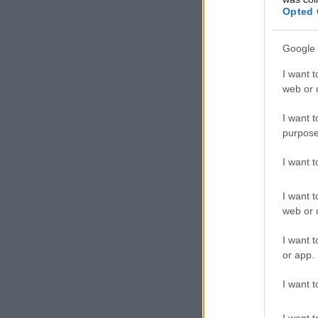
Opted 
Google 
I want t
web or d
I want t
purpose
I want 
I want t
web or d
I want t
or app.
I want t
I want t