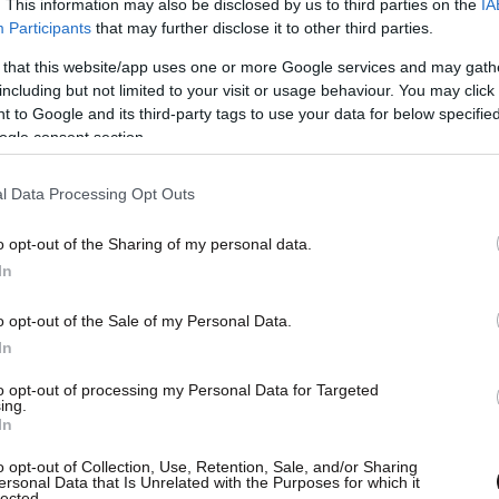
. This information may also be disclosed by us to third parties on the
IA
Participants
that may further disclose it to other third parties.
 that this website/app uses one or more Google services and may gath
including but not limited to your visit or usage behaviour. You may click 
 to Google and its third-party tags to use your data for below specifi
ogle consent section.
l Data Processing Opt Outs
ίες, αιτία της πυρκαγιάς ήταν βραχυκύκλωμα
 Οι φλόγες επεκτάθηκαν με ταχύτητα, με
o opt-out of the Sharing of my personal data.
αταστραφεί ολοσχερώς.
In
o opt-out of the Sale of my Personal Data.
In
to opt-out of processing my Personal Data for Targeted
ing.
In
o opt-out of Collection, Use, Retention, Sale, and/or Sharing
ersonal Data that Is Unrelated with the Purposes for which it
lected.