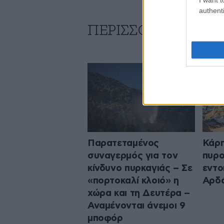
authenti
ΠΕΡΙΣΣΟΤΕΡΑ ΑΠΟ
Παρατεταμένος
Κάρπ
συναγερμός για τον
πυρο
κίνδυνο πυρκαγιάς – Σε
εντο
«πορτοκαλί κλοιό» η
Αρδά
χώρα και τη Δευτέρα –
Αναμένονται άνεμοι 9
μποφόρ