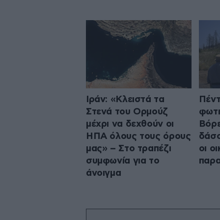
Ιράν: «Κλειστά τα
Πέντ
Στενά του Ορμούζ
φωτι
μέχρι να δεχθούν οι
Βόρε
ΗΠΑ όλους τους όρους
δάσο
μας» – Στο τραπέζι
οι ο
συμφωνία για το
παρ
άνοιγμα