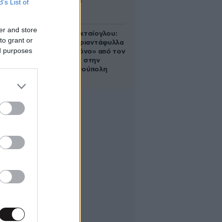
B’s List of
Αυγούστου
er and store
Μαρία Εκμεκτσίογλου:
to grant or
«17 λευκά τριαντάφυλλα
ed purposes
για έναν χρόνο» από τον
σύζυγό της στην
Κωνσταντινούπολη