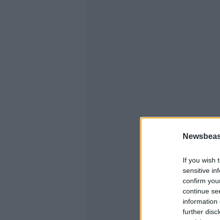
Newsbeast
If you wish 
sensitive in
confirm you
continue se
information 
further disc