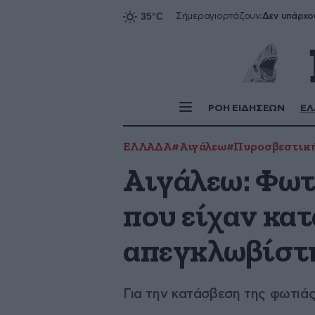
Δεν υπάρχο
Σήμερα
γιορτάζουν:
ΡΟΗ ΕΙΔΗΣΕΩΝ
ΕΛ
ΕΛΛΑΔΑ
#Αιγάλεω
#Πυροσβεστική
Αιγάλεω: Φωτ
που είχαν κα
απεγκλωβίστ
Για την κατάσβεση της φωτιά