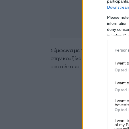
participants
Downstream 
Please note
information 
deny consent
in below Go
Persona
Σύμφωνα με τις πρώτες πληροφορ
στην κουζίνα του διαμερίσματος.
I want t
αποτέλεσμα το διαμέρισμα να κ
Opted 
I want t
Opted 
I want 
Advertis
Opted 
I want t
of my P
was col