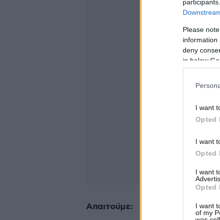
participants
Downstream 
Please note
information 
deny consent
in below Go
Persona
I want t
Opted 
I want t
Opted 
I want 
Advertis
Opted 
I want t
Απαιτούμε:
of my P
was col