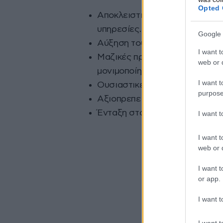
Opted 
Αποκλειστικά Δημόσια και Δωρ
υπηρεσίες.
Google 
Αύξηση του κρατικού προϋπολο
I want t
Μαζικές προσλήψεις μόνιμου 
web or d
μονιμοποίηση των συμβασιού
I want t
Ουσιαστικές αυξήσεις στους μ
purpose
Αξιοπρεπείς και ασφαλείς συν
Ένταξη στα ΒΑΕ».
I want 
I want t
web or d
I want t
or app.
I want t
I want t