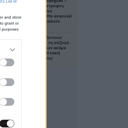
B’s List of
Georgina Rodriguez –
Ξεσπά η σύντροφος
του Κριστιάνο
Ρονάλντο: «Με ανησυχεί
er and store
που με αποκαλούν
to grant or
χοντρή»
ed purposes
Ο Άλεκ Μπάλντουιν
ζήτησε από τη σύζυγό
του να κάνουν ακόμα
ένα παιδί – Η επική
αντίδρασή της