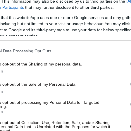
. This information may also be disclosed by us to third parties on the
IA
Participants
that may further disclose it to other third parties.
 that this website/app uses one or more Google services and may gath
including but not limited to your visit or usage behaviour. You may click 
 to Google and its third-party tags to use your data for below specifi
ogle consent section.
l Data Processing Opt Outs
o opt-out of the Sharing of my personal data.
In
o opt-out of the Sale of my Personal Data.
In
to opt-out of processing my Personal Data for Targeted
ing.
In
o opt-out of Collection, Use, Retention, Sale, and/or Sharing
ersonal Data that Is Unrelated with the Purposes for which it
lected.