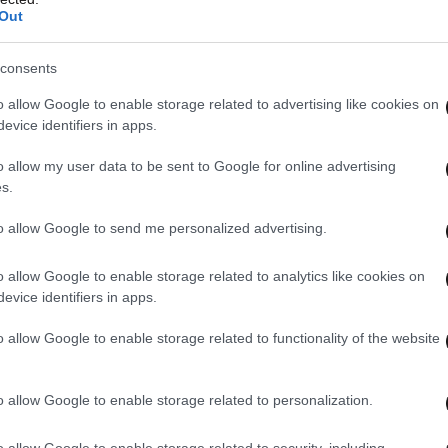
Out
εάν Υγεία για όλους, με υψηλού επιπέδου
consents
γισμού για την Υγεία.
o allow Google to enable storage related to advertising like cookies on
προσωπικού όλων των ειδικοτήτων και
evice identifiers in apps.
χων συναδέλφων.
o allow my user data to be sent to Google for online advertising
ισθούς μας.
s.
θήκες εργασίας.
to allow Google to send me personalized advertising.
o allow Google to enable storage related to analytics like cookies on
evice identifiers in apps.
o allow Google to enable storage related to functionality of the website
o allow Google to enable storage related to personalization.
o allow Google to enable storage related to security, including