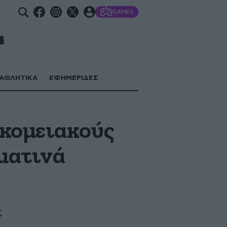
GAMES
ΑΘΛΗΤΙΚΑ
ΕΦΗΜΕΡΙΔΕΣ
οκομειακούς
ματινά
ς