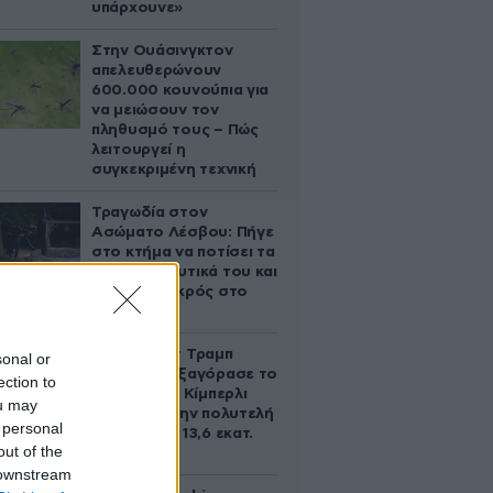
υπάρχουνε»
Στην Ουάσινγκτον
απελευθερώνουν
600.000 κουνούπια για
να μειώσουν τον
πληθυσμό τους – Πώς
λειτουργεί η
συγκεκριμένη τεχνική
Τραγωδία στον
Ασώματο Λέσβου: Πήγε
στο κτήμα να ποτίσει τα
οπωροκηπευτικά του και
βρέθηκε νεκρός στο
πηγάδι
Ο Ντόναλντ Τραμπ
sonal or
Τζούνιορ εξαγόρασε το
ection to
μερίδιο της Κίμπερλι
ou may
Γκίλφοϊλ στην πολυτελή
 personal
έπαυλη των 13,6 εκατ.
out of the
δολαρίων
 downstream