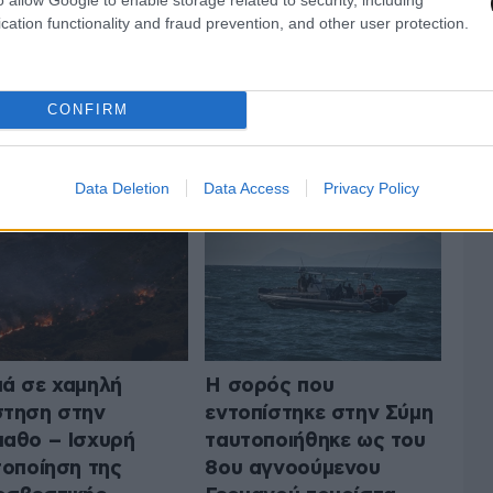
cation functionality and fraud prevention, and other user protection.
CONFIRM
 ΤΗΝ ΕΛΛΑΔΑ
ΟΛΑ ΤΑ ΑΡΘΡΑ
Data Deletion
Data Access
Privacy Policy
ά σε χαμηλή
Η σορός που
τηση στην
εντοπίστηκε στην Σύμη
αθο – Ισχυρή
ταυτοποιήθηκε ως του
τοποίηση της
8ου αγνοούμενου