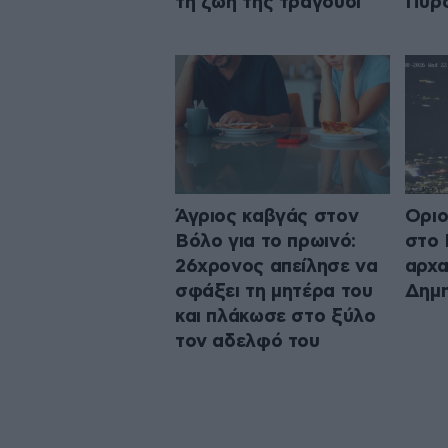
τη ζωή της τραγούδι
Πυρο
Άγριος καβγάς στον
Οριο
Βόλο για το πρωινό:
στο 
26χρονος απείλησε να
αρχα
σφάξει τη μητέρα του
Δημη
και πλάκωσε στο ξύλο
τον αδελφό του