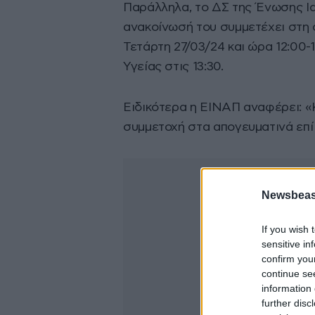
Παράλληλα, το ΔΣ της Ένωσης Ι
ανακοίνωσή του συμμετέχει στη 
Τετάρτη 27/03/24 και ώρα 12:00-
Υγείας στις 13:30.
Ειδικότερα η ΕΙΝΑΠ αναφέρει: 
συμμετοχή στα απογευματινά επί
Newsbeast
If you wish 
sensitive in
confirm you
continue se
information 
further disc