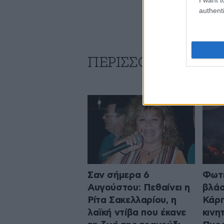
authenti
ΠΕΡΙΣΣΟΤΕΡΑ ΑΠΟ
Σαν σήμερα 6
Φωτι
Αυγούστου: Πεθαίνει η
βλάσ
Ρίτα Σακελλαρίου, η
Κάρπ
λαϊκή ντίβα που έκανε
κινη