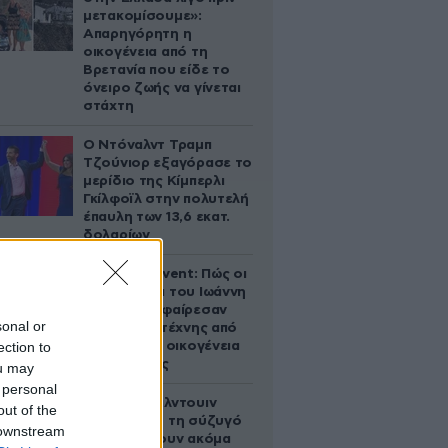
μετακομίσουμε»:
Απαρηγόρητη η
οικογένεια από τη
Βρετανία που είδε το
όνειρο ζωής να γίνεται
στάχτη
Ο Ντόναλντ Τραμπ
Τζούνιορ εξαγόρασε το
μερίδιο της Κίμπερλι
Γκίλφοϊλ στην πολυτελή
έπαυλη των 13,6 εκατ.
δολαρίων
Παλάτι Marivent: Πώς οι
κληρονόμοι του Ιωάννη
Σαριδάκη αφαίρεσαν
sonal or
1.300 έργα τέχνης από
ection to
τη βασιλική οικογένεια
της Ισπανίας
ou may
 personal
Ο Άλεκ Μπάλντουιν
out of the
ζήτησε από τη σύζυγό
 downstream
του να κάνουν ακόμα