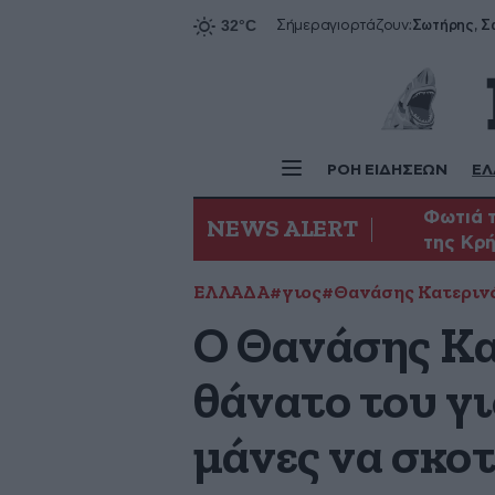
Σήμερα
γιορτάζουν:
ΡΟΗ ΕΙΔΗΣΕΩΝ
ΕΛ
Φωτιά τ
NEWS ALERT
της Κρ
ΕΛΛΑΔΑ
#γιος
#Θανάσης Κατεριν
Ο Θανάσης Κα
θάνατο του γι
μάνες να σκο