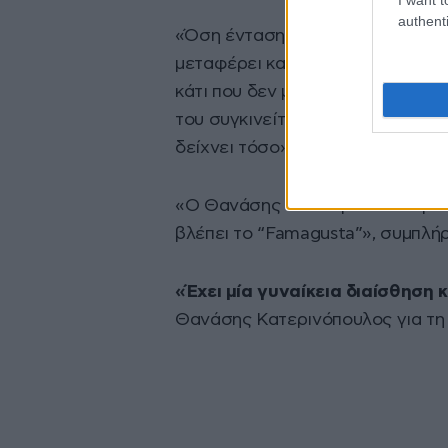
authenti
«Όση ένταση και φόρτιση να έχε
μεταφέρει καθόλου στο σπίτι. Μπ
κάτι που δεν μου άρεσε. Όταν του 
του συγκινείται και μπορεί να κ
δείχνει τόσο», είπε η Ράνια Σολιδ
«Ο Θανάσης θα δακρύσει ακόμα κα
βλέπει το “Famagusta”», συμπλή
«Έχει μία γυναίκεια διαίσθηση κ
Θανάσης Κατερινόπουλος για τη 