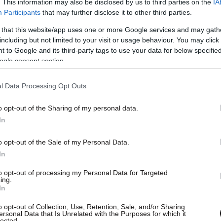
. This information may also be disclosed by us to third parties on the
IA
Participants
that may further disclose it to other third parties.
 that this website/app uses one or more Google services and may gath
including but not limited to your visit or usage behaviour. You may click 
 to Google and its third-party tags to use your data for below specifi
ogle consent section.
l Data Processing Opt Outs
υνέντευξή του είχε στο πλάι του την
αι μίλησαν για τα 12 χρόνια κοινής ζωής, τις
o opt-out of the Sharing of my personal data.
In
ουν ξεχωριστή τη σχέση τους.
o opt-out of the Sale of my Personal Data.
In
to opt-out of processing my Personal Data for Targeted
ing.
In
o opt-out of Collection, Use, Retention, Sale, and/or Sharing
ersonal Data that Is Unrelated with the Purposes for which it
lected.