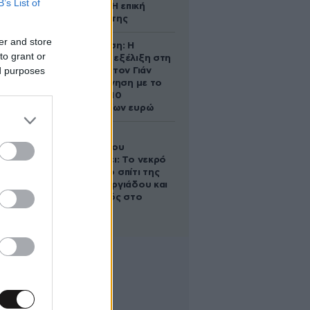
B’s List of
ένα παιδί – Η επική
αντίδρασή της
er and store
Αθηνά Ωνάση: Η
to grant or
απρόσμενη εξέλιξη στη
ed purposes
διαμάχη με τον Γιάν
Τοπς – Η κίνηση με το
άλογο των 10
εκατομμυρίων ευρώ
Ο Στράτος
Τζώρτζογλου
αποκαλύπτει: Το νεκρό
έμβρυο στο σπίτι της
Μαρίας Γεωργιάδου και
ο εγκλεισμός στο
ψυχιατρείο