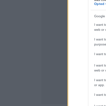
Opted 
Google 
I want t
web or d
I want t
purpose
I want 
I want t
web or d
I want t
or app.
I want t
I want t