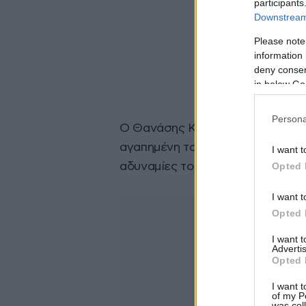
participants
Downstream 
Please note
information 
deny consent
in below Go
Persona
Ο Θανάσης Κατερινόπουλος στη σ
αγαπημένη του, Ράνια Σολιδάκη, κ
I want t
Opted 
αδυναμίες τους και όλα όσα κάν
I want t
Opted 
I want 
Advertis
Opted 
I want t
of my P
was col