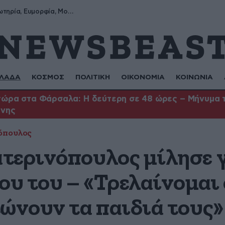
Σωτήρης, Σωτηρία, Ευμορφία, Μορφούλα
ΛΑΔΑ
ΚΟΣΜΟΣ
ΠΟΛΙΤΙΚΗ
ΟΙΚΟΝΟΜΙΑ
ΚΟΙΝΩΝΙΑ
ώρα στα Φάρσαλα: Η δεύτερη σε 48 ώρες – Μήνυμα το
ήνης
όπουλος
τερινόπουλος μίλησε γ
ου του – «Τρελαίνομαι
τώνουν τα παιδιά τους»