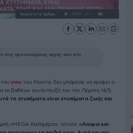
Ακούστε το άρθρο
 στις προτεινόμενες πηγές σου στη
ο του
γιου
του, Νώντα, δεν μπόρεσε να κρύψει ο
ία εκ βαθέων συνέντευξή του την Πέμπτη 14/3.
υτά τα χτυπήματα είναι χτυπήματα ζωής και
ομπή «MEGA Καλημέρα», τόνισε:
«Απορώ και
να σκοτώνουν τα παιδιά τους. Αυτό να μην