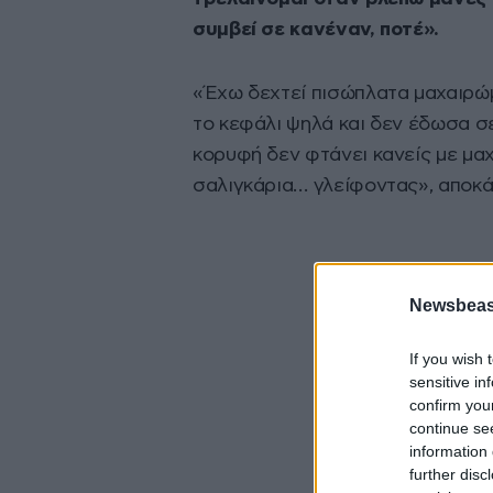
συμβεί σε κανέναν, ποτέ».
«Έχω δεχτεί πισώπλατα μαχαιρώμ
το κεφάλι ψηλά και δεν έδωσα σε
κορυφή δεν φτάνει κανείς με μαχ
σαλιγκάρια… γλείφοντας», αποκά
Newsbeast
If you wish 
sensitive in
confirm you
continue se
information 
further disc