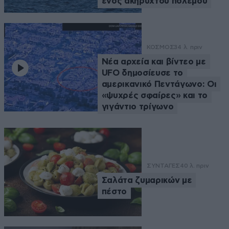
ενός ακήρυχτου πολέμου
ΚΟΣΜΟΣ
34 λ. πριν
Νέα αρχεία και βίντεο με
UFO δημοσίευσε το
αμερικανικό Πεντάγωνο: Οι
«ψυχρές σφαίρες» και το
γιγάντιο τρίγωνο
ΣΥΝΤΑΓΕΣ
40 λ. πριν
Σαλάτα ζυμαρικών με
πέστο