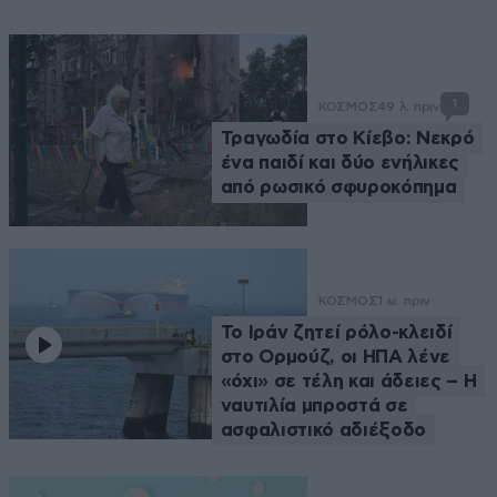
1
ΚΟΣΜΟΣ
49 λ. πριν
Τραγωδία στο Κίεβο: Νεκρό
ένα παιδί και δύο ενήλικες
από ρωσικό σφυροκόπημα
ΚΟΣΜΟΣ
1 ω. πριν
Το Ιράν ζητεί ρόλο-κλειδί
στο Ορμούζ, οι ΗΠΑ λένε
«όχι» σε τέλη και άδειες – Η
ναυτιλία μπροστά σε
ασφαλιστικό αδιέξοδο