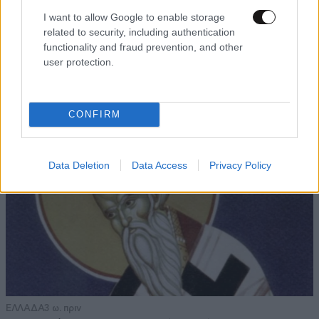
ΚΟΣΜΟΣ
08·08·2026 04:58
I want to allow Google to enable storage
Στα ίχνη της «Αράχνης» του Άσαντ: Ο
related to security, including authentication
άνθρωπος των βασανιστηρίων της Συρίας
functionality and fraud prevention, and other
εντοπίστηκε στη Ρωσία
user protection.
CONFIRM
Data Deletion
Data Access
Privacy Policy
ΕΛΛΑΔΑ
3 ω. πριν