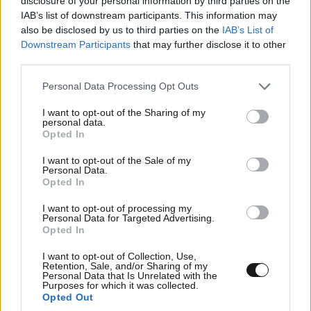
disclosure of your personal information by third parties on the
IAB’s list of downstream participants. This information may
also be disclosed by us to third parties on the
IAB’s List of
Downstream Participants
that may further disclose it to other
third parties.
Please note that this website/app uses one or more Google
Personal Data Processing Opt Outs
services and may gather and store information including but
not limited to your visit or usage behaviour. You may click to
I want to opt-out of the Sharing of my
personal data.
grant or deny consent to Google and its third-party tags to
Opted In
use your data for below specified purposes in below Google
consent section.
I want to opt-out of the Sale of my
Personal Data.
Opted In
I want to opt-out of processing my
Personal Data for Targeted Advertising.
Opted In
I want to opt-out of Collection, Use,
Retention, Sale, and/or Sharing of my
Personal Data that Is Unrelated with the
Purposes for which it was collected.
Opted Out