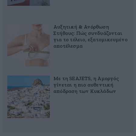
Αυξητική & Ανόρθωση
Στήθους: Πώς συνδυάζονται
για το τέλειο, εξατομικευμένο
αποτέλεσμα
Με τη SEAJETS, η Αμοργός
γίνεται η πιο αυθεντική
απόδραση των Κυκλάδων