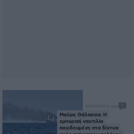
1
ΚΟΣΜΟΣ
25 λ. πριν
Μαύρη Θάλασσα: Η
εμπορική ναυτιλία
παγιδευμένη στα δίχτυα