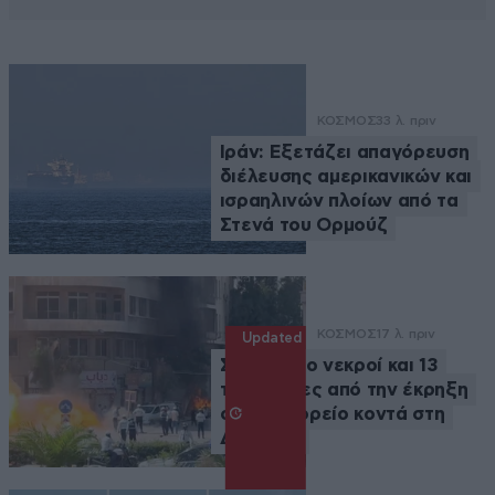
ΚΟΣΜΟΣ
33 λ. πριν
Ιράν: Εξετάζει απαγόρευση
διέλευσης αμερικανικών και
ισραηλινών πλοίων από τα
Στενά του Ορμούζ
ΚΟΣΜΟΣ
17 λ. πριν
Updated
Συρία: Δύο νεκροί και 13
τραυματίες από την έκρηξη
σε λεωφορείο κοντά στη
Δαμασκό