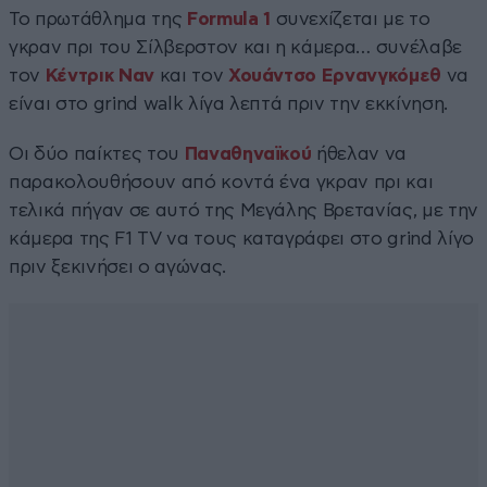
Το πρωτάθλημα της
Formula 1
συνεχίζεται με το
γκραν πρι του Σίλβερστον και η κάμερα… συνέλαβε
τον
Κέντρικ Ναν
και τον
Χουάντσο Ερνανγκόμεθ
να
είναι στο grind walk λίγα λεπτά πριν την εκκίνηση.
Οι δύο παίκτες του
Παναθηναϊκού
ήθελαν να
παρακολουθήσουν από κοντά ένα γκραν πρι και
τελικά πήγαν σε αυτό της Μεγάλης Βρετανίας, με την
κάμερα της F1 TV να τους καταγράφει στο grind λίγο
πριν ξεκινήσει ο αγώνας.