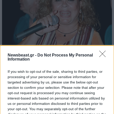
ΕΛΛΑΔΑ
06·08·2026 00:09
Newsbeast.gr -
Do Not Process My Personal
Σαν σήμερα 6 Αυγούστου: Πεθαίνει η Ρίτα
Information
Σακελλαρίου, η λαϊκή ντίβα που έκανε τη ζωή
της τραγούδι
If you wish to opt-out of the sale, sharing to third parties, or
processing of your personal or sensitive information for
targeted advertising by us, please use the below opt-out
section to confirm your selection. Please note that after your
opt-out request is processed you may continue seeing
interest-based ads based on personal information utilized by
us or personal information disclosed to third parties prior to
your opt-out. You may separately opt-out of the further