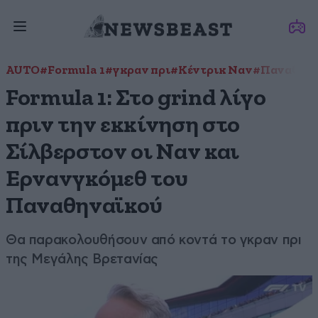
AUTO
#Formula 1
#γκραν πρι
#Κέντρικ Ναν
#Παναθηνα
Formula 1: Στο grind λίγο
πριν την εκκίνηση στο
Σίλβερστον οι Ναν και
Ερνανγκόμεθ του
Παναθηναϊκού
Θα παρακολουθήσουν από κοντά το γκραν πρι
της Μεγάλης Βρετανίας