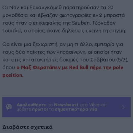
Οι Ναν και Ερνανγκόμεθ παρατηρούσαν τα 20
μονοθέσια και έβγαζαν φωτογραφίες ενώ μπροστά
τους ήταν ο επικεφαλής της Sauben, Τζόναθαν
Γουίτλεϊ, ο οποίος έκανε δηλώσεις εκείνη τη στιγμή.
Θα είναι μια ξεχωριστή, αν μη τι άλλο, εμπειρία για
τους δύο παίκτες των «πράσινων», οι οποίοι ήταν
και στις κατατακτήριες δοκιμές του Σαββάτου (5/7),
όπου
ο Μαξ Φερστάπεν με Red Bull πήρε την pole
position.
Ακολουθήστε
το
Newsbeast
στο Viber και
μάθετε
πρώτοι
τα
σημαντικότερα νέα
Διαβάστε σχετικά