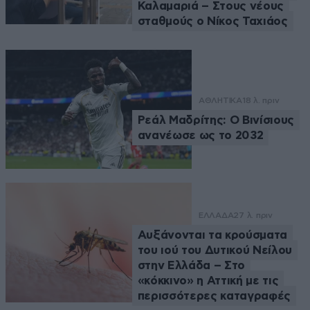
Καλαμαριά – Στους νέους
σταθμούς ο Νίκος Ταχιάος
ΑΘΛΗΤΙΚΑ
18 λ. πριν
Ρεάλ Μαδρίτης: Ο Βινίσιους
ανανέωσε ως το 2032
ΕΛΛΑΔΑ
27 λ. πριν
Αυξάνονται τα κρούσματα
του ιού του Δυτικού Νείλου
στην Ελλάδα – Στο
«κόκκινο» η Αττική με τις
περισσότερες καταγραφές