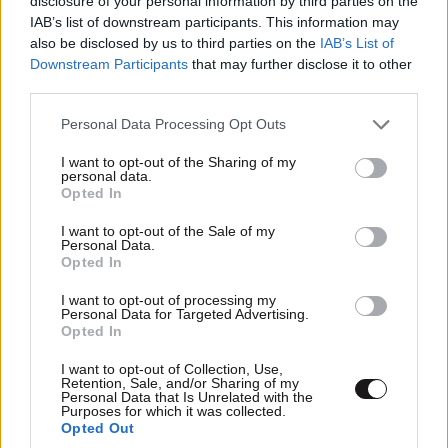
disclosure of your personal information by third parties on the
IAB’s list of downstream participants. This information may
also be disclosed by us to third parties on the
IAB’s List of
Downstream Participants
that may further disclose it to other
third parties.
Please note that this website/app uses one or more Google
Personal Data Processing Opt Outs
services and may gather and store information including but
not limited to your visit or usage behaviour. You may click to
I want to opt-out of the Sharing of my
personal data.
grant or deny consent to Google and its third-party tags to
Opted In
use your data for below specified purposes in below Google
consent section.
I want to opt-out of the Sale of my
Personal Data.
Opted In
I want to opt-out of processing my
Personal Data for Targeted Advertising.
Opted In
I want to opt-out of Collection, Use,
Retention, Sale, and/or Sharing of my
Personal Data that Is Unrelated with the
Purposes for which it was collected.
Opted Out