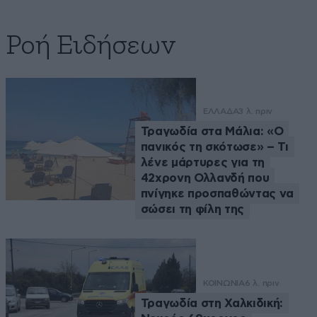
Ροή Ειδήσεων
ΕΛΛΑΔΑ
3 λ. πριν
Τραγωδία στα Μάλια: «Ο
πανικός τη σκότωσε» – Τι
λένε μάρτυρες για τη
42χρονη Ολλανδή που
πνίγηκε προσπαθώντας να
σώσει τη φίλη της
ΚΟΙΝΩΝΙΑ
6 λ. πριν
Τραγωδία στη Χαλκιδική: