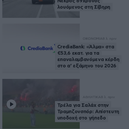
Νεκρός 69χρονος
λουόμενος στη Σίβηρη
ΟΙΚΟΝΟΜΙΑ
8 λ. πριν
CrediaBank: «Άλμα» στα
€53,6 εκατ. για τα
επαναλαμβανόμενα κέρδη
στο α’ εξάμηνο του 2026
ΑΘΛΗΤΙΚΑ
8 λ. πριν
Τρέλα για Σαλάχ στην
Τραμπζονσπόρ: Απίστευτη
υποδοχή στο γήπεδο