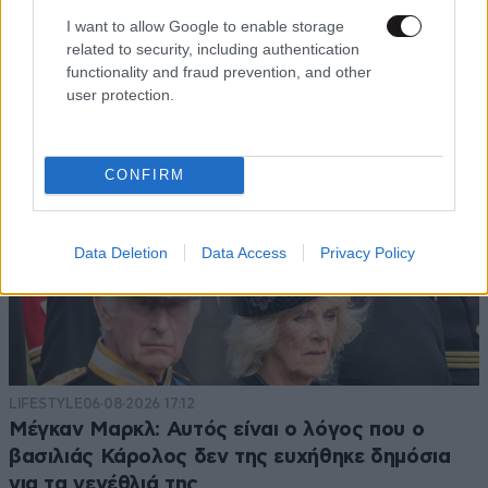
ποτέ – Ναι, έχω πατήσει φρένο»
I want to allow Google to enable storage
related to security, including authentication
functionality and fraud prevention, and other
user protection.
CONFIRM
Data Deletion
Data Access
Privacy Policy
LIFESTYLE
06·08·2026 17:12
Μέγκαν Μαρκλ: Αυτός είναι ο λόγος που ο
βασιλιάς Κάρολος δεν της ευχήθηκε δημόσια
για τα γενέθλιά της