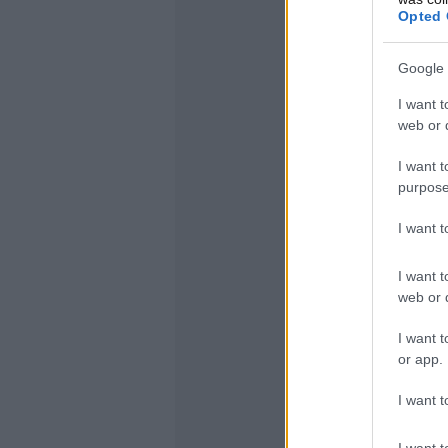
Opted 
Google 
I want t
web or d
I want t
purpose
I want 
I want t
web or d
I want t
or app.
I want t
I want t