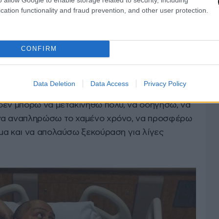
cation functionality and fraud prevention, and other user protection.
νομάζεται λεμφοίδημα οσχέου, είχε ως
ί μέσα σε λιγότερο από δύο χρόνια.
CONFIRM
ίναι ευγνώμων για την απαλλαγή του από ένα
Data Deletion
Data Access
Privacy Policy
ιματίζεται, δεν μπορώ να πω αρκετά για όσους
δεν μπορώ να μετακινηθώ πολύ, να οδηγήσω, να
να αναπληρώσω το χαμένο χρόνο, να προσφέρω
μα και να απολαύσω ξεκούραση για λίγες