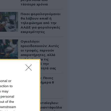
μετρά πάνω από
τέσσερα χρόνια
Ποιοι φορολογούμενοι
θα λάβουν email ή
τηλεφώνημα από την
ΑΑΔΕ για φορολογικές
εκκρεμότητες
Ογκολόγοι
προειδοποιούν: Αυτές
οι τροφές, περνούν
απαρατήρητες, αλλά
καλό είναι να τις
βγάλετε από την
καθημερινότητά σας
Εορτολόγιο: Ποιος
sonal or
γιορτάζει σήμερα 8
ection to
Αυγούστου
ou may
 personal
out of the
Μαρία Εκμεκτσίογλου:
 downstream
«17 λευκά τριαντάφυλλα