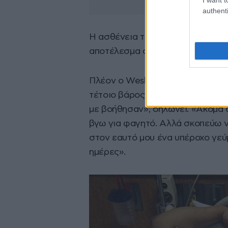
authenti
Η ασθένεια του 48χρονου, που ο
αποτέλεσμα ο όρχις να γιγαντωθε
Πλέον ο Wesley αναρρώνει και ε
τέτοιο βάρος. «Το σώμα μου εγκλ
με βοήθησαν», δηλώνει. «Ακόμα 
βγω για φαγητό. Αλλά σκοπεύω 
στον εαυτό μου ένα υπέροχο γεύ
ημέρες».