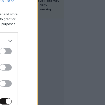
B’s List of
για έναν χρόνο» από τον
σύζυγό της στην
Κωνσταντινούπολη
er and store
to grant or
ed purposes