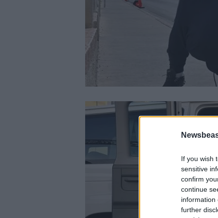
Newsbeast
If you wish 
sensitive in
confirm you
continue se
information 
further disc