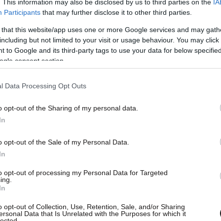
. This information may also be disclosed by us to third parties on the
IA
Participants
that may further disclose it to other third parties.
 that this website/app uses one or more Google services and may gath
including but not limited to your visit or usage behaviour. You may click 
 to Google and its third-party tags to use your data for below specifi
ogle consent section.
l Data Processing Opt Outs
o opt-out of the Sharing of my personal data.
ιξη του Warren, τι σήμαινε γι’ αυτόν να κουβαλά
In
 τον πόνο που αντιμετώπισε ξαπλωμένος επί 13
o opt-out of the Sale of my Personal Data.
In
to opt-out of processing my Personal Data for Targeted
ing.
In
o opt-out of Collection, Use, Retention, Sale, and/or Sharing
ersonal Data that Is Unrelated with the Purposes for which it
lected.