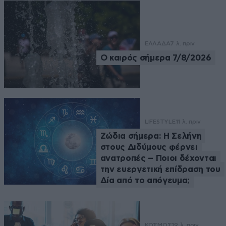
ΕΛΛΑΔΑ
7 λ. πριν
Ο καιρός σήμερα 7/8/2026
LIFESTYLE
11 λ. πριν
Ζώδια σήμερα: Η Σελήνη
στους Διδύμους φέρνει
ανατροπές – Ποιοι δέχονται
την ευεργετική επίδραση του
Δία από το απόγευμα;
ΚΟΣΜΟΣ
19 λ. πριν