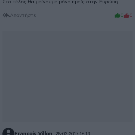
Στο τέλος θα μείνουμε μόνο εμείς στην Ευρώπη
Απαντήστε
0
0
Francois Villon
28·03·2017 16:13