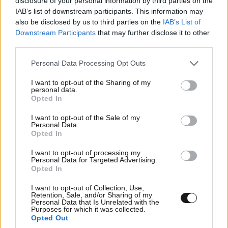
disclosure of your personal information by third parties on the
IAB’s list of downstream participants. This information may
also be disclosed by us to third parties on the
IAB’s List of
Downstream Participants
that may further disclose it to other
third parties.
Please note that this website/app uses one or more Google
Personal Data Processing Opt Outs
services and may gather and store information including but
not limited to your visit or usage behaviour. You may click to
I want to opt-out of the Sharing of my
personal data.
grant or deny consent to Google and its third-party tags to
Opted In
use your data for below specified purposes in below Google
consent section.
I want to opt-out of the Sale of my
Personal Data.
Opted In
I want to opt-out of processing my
Personal Data for Targeted Advertising.
Opted In
I want to opt-out of Collection, Use,
Retention, Sale, and/or Sharing of my
Personal Data that Is Unrelated with the
Purposes for which it was collected.
Opted Out