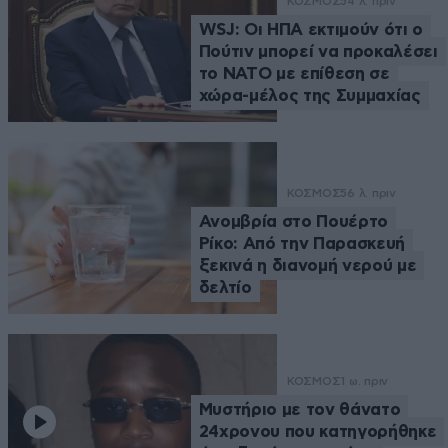
ΚΟΣΜΟΣ
54 λ. πριν
WSJ: Οι ΗΠΑ εκτιμούν ότι ο
Πούτιν μπορεί να προκαλέσει
το ΝΑΤΟ με επίθεση σε
χώρα-μέλος της Συμμαχίας
ΚΟΣΜΟΣ
56 λ. πριν
Ανομβρία στο Πουέρτο
Ρίκο: Από την Παρασκευή
ξεκινά η διανομή νερού με
δελτίο
ΚΟΣΜΟΣ
1 ω. πριν
Μυστήριο με τον θάνατο
24χρονου που κατηγορήθηκε