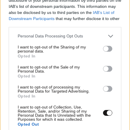
disclosure of your personal information by third parties on the
IAB’s list of downstream participants. This information may
Xαρακτήρες: 0/1000
also be disclosed by us to third parties on the
IAB’s List of
Downstream Participants
that may further disclose it to other
Διαβάστε και ακολουθήστε τους κανόνες σχολιασμού
third parties.
Please note that this website/app uses one or more Google
Personal Data Processing Opt Outs
ΠΡΟΣΘΗΚΗ
services and may gather and store information including but
not limited to your visit or usage behaviour. You may click to
I want to opt-out of the Sharing of my
personal data.
grant or deny consent to Google and its third-party tags to
Opted In
use your data for below specified purposes in below Google
consent section.
TRENDING
I want to opt-out of the Sale of my
Personal Data.
Opted In
I want to opt-out of processing my
Personal Data for Targeted Advertising.
Opted In
I want to opt-out of Collection, Use,
Retention, Sale, and/or Sharing of my
Personal Data that Is Unrelated with the
Purposes for which it was collected.
Opted Out