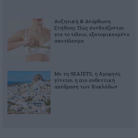
Αυξητική & Ανόρθωση
Στήθους: Πώς συνδυάζονται
για το τέλειο, εξατομικευμένο
αποτέλεσμα
Με τη SEAJETS, η Αμοργός
γίνεται η πιο αυθεντική
απόδραση των Κυκλάδων