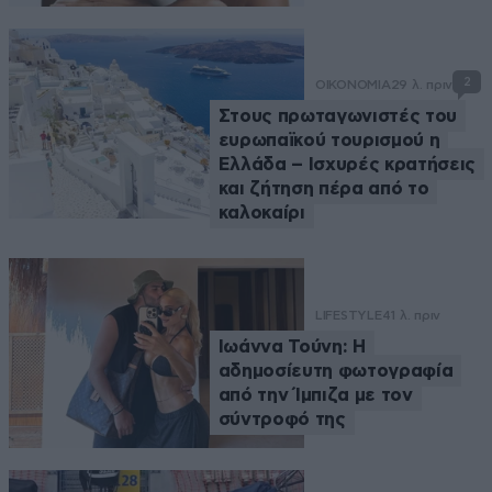
2
ΟΙΚΟΝΟΜΙΑ
29 λ. πριν
Στους πρωταγωνιστές του
ευρωπαϊκού τουρισμού η
Ελλάδα – Ισχυρές κρατήσεις
και ζήτηση πέρα από το
καλοκαίρι
LIFESTYLE
41 λ. πριν
Ιωάννα Τούνη: Η
αδημοσίευτη φωτογραφία
από την Ίμπιζα με τον
σύντροφό της