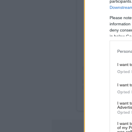
participants
Downstream 
Please note
information 
View
deny consent
in below Go
Persona
I want t
Opted 
I want t
Opted 
A post shared b
I want 
Advertis
Opted 
I want t
of my P
was col