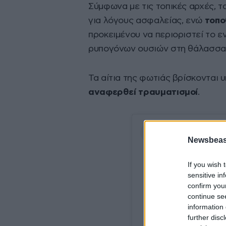
Σύμφωνα με τις τοπικές αρχές,
για λόγους ασφαλείας, ενώ
τοπο
προκειμένου να περιοριστεί το 
ρυπογόνων ουσιών στη θάλασσα
Τα αίτια της φωτιάς βρίσκονται 
αναφερθεί τραυματισμοί
.
Newsbeast
If you wish 
sensitive in
confirm you
continue se
information 
further disc