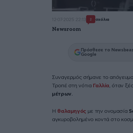
12·07·2025 22:13
σχόλια
2
Newsroom
Πρόσθεσε το Newsbeast
Google
Συναγερμός σήμανε το απόγευμα τ
Τροπέ στη νότια
Γαλλία
, όταν ξ
μέτρων
.
Η
θαλαμηγός
με την ονομασία
S
αγκυροβολημένο κοντά στο κοσμ