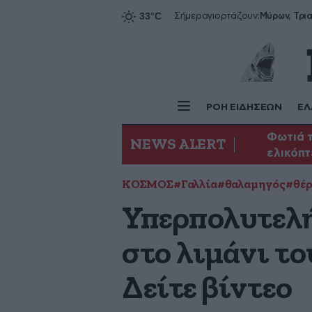
Σήμερα
γιορτάζουν:
ΡΟΗ ΕΙΔΗΣΕΩΝ
ΕΛ
Φωτιά τ
NEWS ALERT
ελικόπ
ΚΟΣΜΟΣ
#Γαλλία
#θαλαμηγός
#θέρ
Υπερπολυτελή
στο λιμάνι το
Δείτε βίντεο