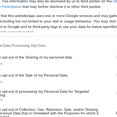
. This information may also be disclosed by us to third parties on the
IA
Participants
that may further disclose it to other third parties.
 that this website/app uses one or more Google services and may gath
including but not limited to your visit or usage behaviour. You may click 
 this post on Instagram
 to Google and its third-party tags to use your data for below specifi
ogle consent section.
l Data Processing Opt Outs
o opt-out of the Sharing of my personal data.
In
o opt-out of the Sale of my Personal Data.
In
y The Independent (@the.independent)
to opt-out of processing my Personal Data for Targeted
ing.
In
o opt-out of Collection, Use, Retention, Sale, and/or Sharing
ersonal Data that Is Unrelated with the Purposes for which it
lected.