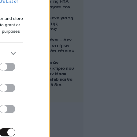
B’s List of
Ζευγάρι από τις ΗΠΑ
που «υιοθέτησε» τον
Αφγανό
er and store
κατηγορούμενο για τη
δολοφονία της
to grant or
Ελίζαμπεθ Ρος:
ed purposes
«Είμαστε
συντετριμμένοι – Δεν
έδειξε ποτέ ότι ήταν
ικανός για κάτι τέτοιο»
Το φαραωνικών
διαστάσεων κτίριο που
χτίζει ο Έλον Μασκ
λέγεται Terafab και θα
κοστίσει 16,8 δισ.
δολάρια