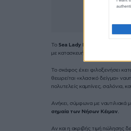
authenti
Το
Sea Lady II
είναι ένα πολυτελ
με κατασκευή που χρονολογείται 
Το σκάφος έχει φιλοξενήσει κατ
θεωρείται «κλασικό δείγμα» ναυπ
πολυτελείς καμπίνες, σαλόνια, κ
Ανήκει, σύμφωνα με ναυτιλιακά μ
σημαία των Νήσων Κέιμαν
.
Αν και η ακριβής τιμή πώλησης δ