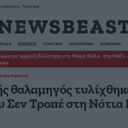
Μύρων, Τριαντάφυλλος, Τριανταφυλλιά, Φυλλιώ, Ρόζα
ΛΑΔΑ
ΚΟΣΜΟΣ
ΠΟΛΙΤΙΚΗ
ΟΙΚΟΝΟΜΙΑ
ΚΟΙΝΩΝΙΑ
ώρα σε χαμηλή βλάστηση στη Μικρή Βίγλα, στη Νάξο –
τερο
ετρο
#φωτιά
ς θαλαμηγός τυλίχθηκε
υ Σεν Τροπέ στη Νότια 