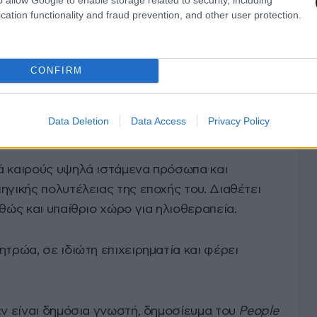
cation functionality and fraud prevention, and other user protection.
CONFIRM
ές μηχανοκίνητο γιοτ μήκους περίπου
41 μέτρων
,
Data Deletion
Data Access
Privacy Policy
στα μέσα της δεκαετίας του 1980.
ά καιρούς υψηλά ιστάμενα πρόσωπα και
ηγικής πολυτέλειας της εποχής του. Διαθέτει
αθώς και υπαίθριο χώρο για ηλιοθεραπεία.
ητρώα, σε ιδιώτη επιχειρηματία και φέρει
εν είναι δημόσια γνωστή, δημοσίευμα του
People