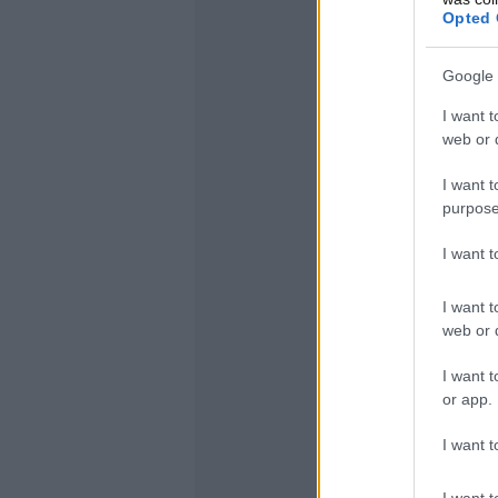
Opted 
Google 
I want t
web or d
I want t
purpose
I want 
I want t
web or d
I want t
or app.
I want t
I want t