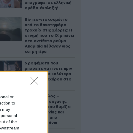
υπογράφει σε ελληνική
ομάδα-έκπληξη!
Βίντεο-ντοκουμέντο
από το θανατηφόρο
τροχαίο στις Σέρρες: Η
στιγμή που το ΙΧ μπαίνει
στο αντίθετο ρεύμα –
Ακαριαία πέθαναν γιος
και μητέρα
5 ροφήματα που
μπορείτε να πίνετε πριν
τον ύπνο για καλύτερα
επίπεδα σακχάρου στο
αίμα
Νία Βαρντάλος –
sonal or
Σπύρος Κατσαγάνης:
ection to
Μια σχέση που θυμίζει
ou may
σενάριο ταινίας και
 personal
μετρά πάνω από
out of the
τέσσερα χρόνια
 downstream