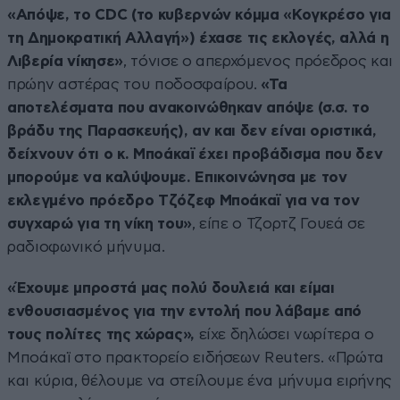
«Απόψε, το CDC (το κυβερνών κόμμα «Κογκρέσο για
τη Δημοκρατική Αλλαγή») έχασε τις εκλογές, αλλά η
Λιβερία νίκησε»
, τόνισε ο απερχόμενος πρόεδρος και
πρώην αστέρας του ποδοσφαίρου.
«Τα
αποτελέσματα που ανακοινώθηκαν απόψε (σ.σ. το
βράδυ της Παρασκευής), αν και δεν είναι οριστικά,
δείχνουν ότι ο κ. Μποάκαϊ έχει προβάδισμα που δεν
μπορούμε να καλύψουμε. Επικοινώνησα με τον
εκλεγμένο πρόεδρο Τζόζεφ Μποάκαϊ για να τον
συγχαρώ για τη νίκη του»
, είπε ο Τζορτζ Γουεά σε
ραδιοφωνικό μήνυμα.
«Έχουμε μπροστά μας πολύ δουλειά και είμαι
ενθουσιασμένος για την εντολή που λάβαμε από
τους πολίτες της χώρας»,
είχε δηλώσει νωρίτερα ο
Μποάκαϊ στο πρακτορείο ειδήσεων Reuters. «Πρώτα
και κύρια, θέλουμε να στείλουμε ένα μήνυμα ειρήνης