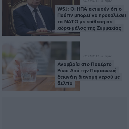
ΚΟΣΜΟΣ
1 ω. πριν
WSJ: Οι ΗΠΑ εκτιμούν ότι ο
Πούτιν μπορεί να προκαλέσει
το ΝΑΤΟ με επίθεση σε
χώρα-μέλος της Συμμαχίας
ΚΟΣΜΟΣ
1 ω. πριν
Ανομβρία στο Πουέρτο
Ρίκο: Από την Παρασκευή
ξεκινά η διανομή νερού με
δελτίο