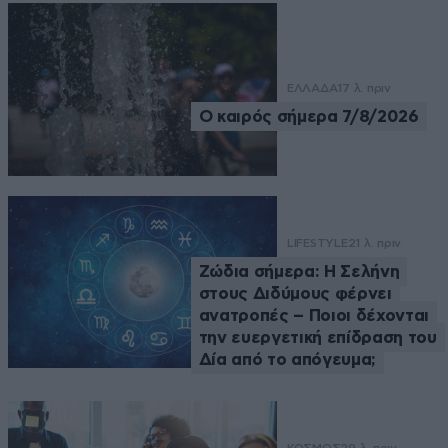
ΕΛΛΑΔΑ
17 λ. πριν
Ο καιρός σήμερα 7/8/2026
LIFESTYLE
21 λ. πριν
Ζώδια σήμερα: Η Σελήνη
στους Διδύμους φέρνει
ανατροπές – Ποιοι δέχονται
την ευεργετική επίδραση του
Δία από το απόγευμα;
ΚΟΣΜΟΣ
29 λ. πριν