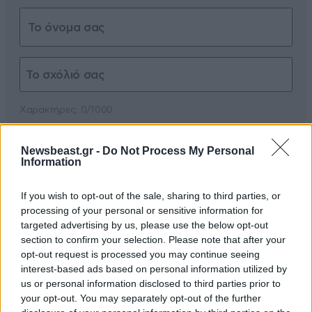
Xαρακτήρες: 0/1000
Διαβάστε και ακολουθήστε τους κανόνες σχολιασμού
Newsbeast.gr -
Do Not Process My Personal
Information
ΠΡΟΣΘΗΚΗ
If you wish to opt-out of the sale, sharing to third parties, or
processing of your personal or sensitive information for
targeted advertising by us, please use the below opt-out
section to confirm your selection. Please note that after your
Α.Τ.
18·11·2023 19:14
opt-out request is processed you may continue seeing
interest-based ads based on personal information utilized by
Οι δηλώσεις μετάνοιας για θύματα άμαχων
us or personal information disclosed to third parties prior to
Παλαιστίνιων περισσεύουν. Ούτε τους ασθενείς και
your opt-out. You may separately opt-out of the further
τα νήπια δεν σέβονται.