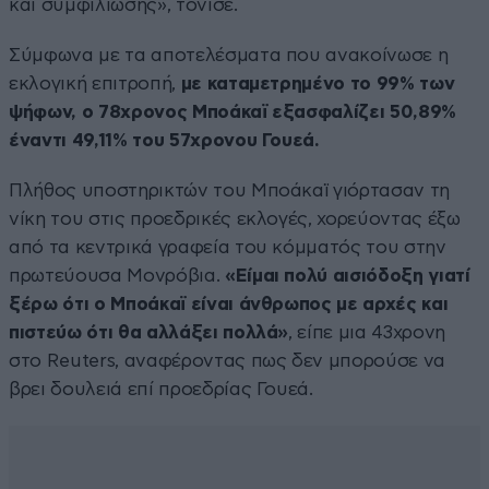
και συμφιλίωσης», τόνισε.
Σύμφωνα με τα αποτελέσματα που ανακοίνωσε η
εκλογική επιτροπή,
με καταμετρημένο το 99% των
ψήφων, ο 78χρονος Μποάκαϊ εξασφαλίζει 50,89%
έναντι 49,11% του 57χρονου Γουεά.
Πλήθος υποστηρικτών του Μποάκαϊ γιόρτασαν τη
νίκη του στις προεδρικές εκλογές, χορεύοντας έξω
από τα κεντρικά γραφεία του κόμματός του στην
πρωτεύουσα Μονρόβια.
«Είμαι πολύ αισιόδοξη γιατί
ξέρω ότι ο Μποάκαϊ είναι άνθρωπος με αρχές και
πιστεύω ότι θα αλλάξει πολλά»
, είπε μια 43χρονη
στο Reuters, αναφέροντας πως δεν μπορούσε να
βρει δουλειά επί προεδρίας Γουεά.