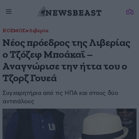
ΚΟΣΜΟΣ
#Λιβερία
Νέος πρόεδρος της Λιβερίας
ο Τζόζεφ Μποάκαϊ –
Αναγνώρισε την ήττα του ο
Τζορζ Γουεά
Συγχαρητήρια από τις ΗΠΑ και στους δύο
αντιπάλους