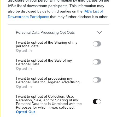
disclosure of your personal information by third parties on the
IAB’s list of downstream participants. This information may
Απαντήστε
0
0
also be disclosed by us to third parties on the
IAB’s List of
Downstream Participants
that may further disclose it to other
third parties.
Please note that this website/app uses one or more Google
Personal Data Processing Opt Outs
services and may gather and store information including but
not limited to your visit or usage behaviour. You may click to
I want to opt-out of the Sharing of my
personal data.
grant or deny consent to Google and its third-party tags to
Opted In
use your data for below specified purposes in below Google
consent section.
I want to opt-out of the Sale of my
Personal Data.
Opted In
I want to opt-out of processing my
Personal Data for Targeted Advertising.
Opted In
I want to opt-out of Collection, Use,
Retention, Sale, and/or Sharing of my
Personal Data that Is Unrelated with the
Purposes for which it was collected.
Opted Out