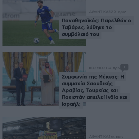
ΑΘΛΗΤΙΚΑ
52 λ. πριν
Παναθηναϊκός: Παρελθόν ο
Ταβάρες, λύθηκε το
συμβόλαιό του
1
ΚΟΣΜΟΣ
1 ω. πριν
Συμφωνία της Μέκκας: Η
συμμαχία Σαουδικής
Αραβίας, Τουρκίας και
Πακιστάν απειλεί Ινδία και
Ισραήλ;
ΑΘΛΗΤΙΚΑ
1 ω. πριν