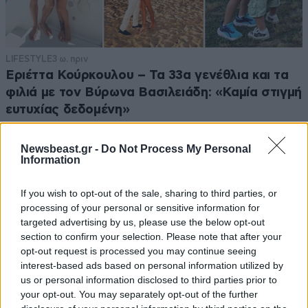
παντρευτεί την γιαγιά. Κάπως έτσι μου φαίνεται αυτή
η ιστορία.
Απαντήστε
3
0
LIFESTYLE
3 ω. πριν
Εριέττα Κούρκουλου – Τα 33α γενέθλια και τα
φιλιά με τον Βύρωνα Βασιλειάδη: «Καμία στιγμή
ευτυχίας δεδομένη»
txc
09·03·2017 18:37
δηλαδή αυτοί τώρα θα κάνουν σεξτέτο?
Newsbeast.gr -
Do Not Process My Personal
Information
Απαντήστε
1
0
If you wish to opt-out of the sale, sharing to third parties, or
processing of your personal or sensitive information for
targeted advertising by us, please use the below opt-out
γρ5τθξη
09·03·2017 18:27
section to confirm your selection. Please note that after your
opt-out request is processed you may continue seeing
Στο κρεβάτι που φαίνεται στο πρώτο βίντεο θα χάσει
interest-based ads based on personal information utilized by
us or personal information disclosed to third parties prior to
η νεόνυμφη την παρθενία της την πρώτη νύχτα του
your opt-out. You may separately opt-out of the further
γάμου