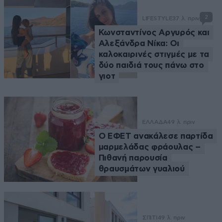
2
LIFESTYLE
37 λ. πριν
Κωνσταντίνος Αργυρός και
Αλεξάνδρα Νίκα: Οι
καλοκαιρινές στιγμές με τα
δύο παιδιά τους πάνω στο
γιοτ
ΕΛΛΑΔΑ
49 λ. πριν
Ο ΕΦΕΤ ανακάλεσε παρτίδα
μαρμελάδας φράουλας –
Πιθανή παρουσία
θραυσμάτων γυαλιού
ΣΠΙΤΙ
49 λ. πριν