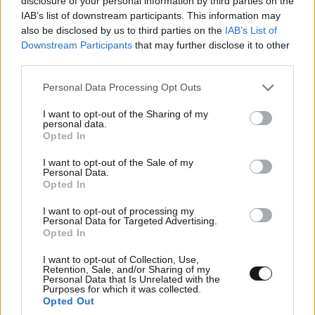
disclosure of your personal information by third parties on the
IAB’s list of downstream participants. This information may
Απαντήστε
0
0
also be disclosed by us to third parties on the
IAB’s List of
Downstream Participants
that may further disclose it to other
Anastazio
09·03·2017 18:39
third parties.
Please note that this website/app uses one or more Google
Personal Data Processing Opt Outs
Εννοείς θα τήν ξαραχνιάσει....
services and may gather and store information including but
not limited to your visit or usage behaviour. You may click to
I want to opt-out of the Sharing of my
Απαντήστε
4
0
personal data.
grant or deny consent to Google and its third-party tags to
Opted In
use your data for below specified purposes in below Google
consent section.
I want to opt-out of the Sale of my
Personal Data.
Opted In
I want to opt-out of processing my
Personal Data for Targeted Advertising.
Opted In
I want to opt-out of Collection, Use,
Retention, Sale, and/or Sharing of my
Personal Data that Is Unrelated with the
Purposes for which it was collected.
Opted Out