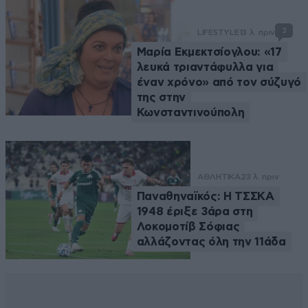
3
LIFESTYLE
13 λ. πριν
Μαρία Εκμεκτσίογλου: «17
λευκά τριαντάφυλλα για
έναν χρόνο» από τον σύζυγό
της στην
Κωνσταντινούπολη
ΑΘΛΗΤΙΚΑ
23 λ. πριν
Παναθηναϊκός: Η ΤΣΣΚΑ
1948 έριξε 3άρα στη
Λοκομοτίβ Σόφιας
αλλάζοντας όλη την 11άδα