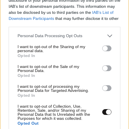
disclosure of your personal information by third parties on the
IAB’s list of downstream participants. This information may
also be disclosed by us to third parties on the
IAB’s List of
Downstream Participants
that may further disclose it to other
third parties.
ΠΡΟΣΘΕΣΤΕ ΤΟ ΣΧΟΛΙΟ ΣΑΣ
Please note that this website/app uses one or more Google
Personal Data Processing Opt Outs
services and may gather and store information including but
not limited to your visit or usage behaviour. You may click to
I want to opt-out of the Sharing of my
personal data.
grant or deny consent to Google and its third-party tags to
Opted In
use your data for below specified purposes in below Google
consent section.
I want to opt-out of the Sale of my
Personal Data.
Opted In
I want to opt-out of processing my
Personal Data for Targeted Advertising.
Opted In
Xαρακτήρες: 0/1000
Διαβάστε και ακολουθήστε τους κανόνες σχολιασμού
I want to opt-out of Collection, Use,
Retention, Sale, and/or Sharing of my
Personal Data that Is Unrelated with the
Purposes for which it was collected.
ΠΡΟΣΘΗΚΗ
Opted Out