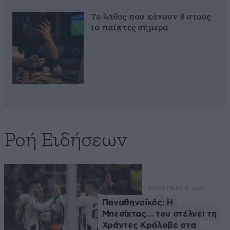
Το λάθος που κάνουν 8 στους
10 παίκτες σήμερα
Ροή Ειδήσεων
ΑΘΛΗΤΙΚΑ
5 λ. πριν
Παναθηναϊκός: Η
Μπεσίκτας… του στέλνει τη
Χράντες Κράλοβε στα