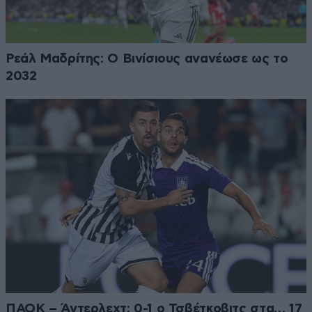
Ρεάλ Μαδρίτης: Ο Βινίσιους ανανέωσε ως το
2032
ΠΑΟΚ – Άντερλεχτ: 0-1 ο Τσβέτκοβιτς στα… 17