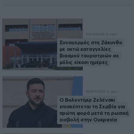
ΕΛΛΑΔΑ
16 λ. πριν
Συναγερμός στη Ζάκυνθο
με οκτώ καταγγελίες
βιασμού τουριστριών σε
μόλις είκοσι ημέρες
ΚΟΣΜΟΣ
16 λ. πριν
Ο Βολοντίμιρ Ζελένσκι
επισκέπτεται τη Σερβία για
πρώτη φορά μετά τη ρωσική
εισβολή στην Ουκρανία