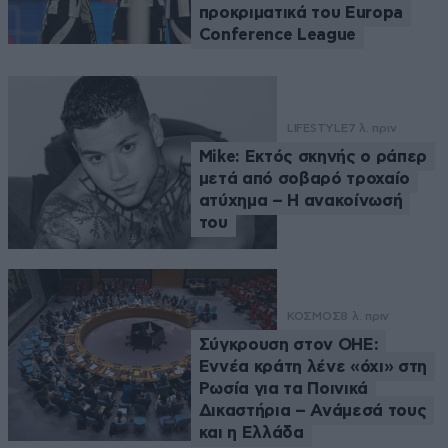
προκριματικά του Europa
Conference League
LIFESTYLE
7 λ. πριν
Mike: Εκτός σκηνής ο ράπερ
μετά από σοβαρό τροχαίο
ατύχημα – Η ανακοίνωσή
του
ΚΟΣΜΟΣ
8 λ. πριν
Σύγκρουση στον ΟΗΕ:
Εννέα κράτη λένε «όχι» στη
Ρωσία για τα Ποινικά
Δικαστήρια – Ανάμεσά τους
και η Ελλάδα