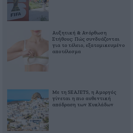
Αυξητική & Ανόρθωση
Στήθους: Πώς συνδυάζονται
για το τέλειο, εξατομικευμένο
αποτέλεσμα
Με τη SEAJETS, η Αμοργός
γίνεται η πιο αυθεντική
απόδραση των Κυκλάδων